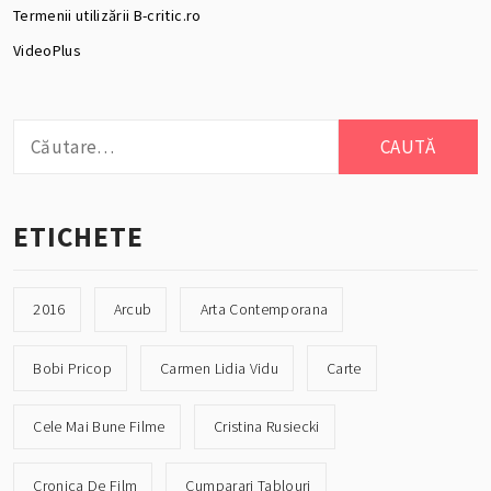
Termenii utilizării B-critic.ro
VideoPlus
Caută
după:
ETICHETE
2016
Arcub
Arta Contemporana
Bobi Pricop
Carmen Lidia Vidu
Carte
Cele Mai Bune Filme
Cristina Rusiecki
Cronica De Film
Cumparari Tablouri