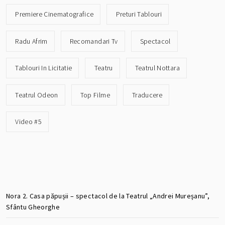
Premiere Cinematografice
Preturi Tablouri
Radu Afrim
Recomandari Tv
Spectacol
Tablouri In Licitatie
Teatru
Teatrul Nottara
Teatrul Odeon
Top Filme
Traducere
Video #5
Nora 2. Casa păpușii – spectacol de la Teatrul „Andrei Mureșanu”,
Sfântu Gheorghe