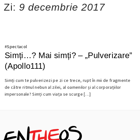
Zi:
9 decembrie 2017
#
Spectacol
Simți…? Mai simți? – „Pulverizare”
(Apollo111)
Simți cum te pulverizezi pe zi ce trece, rupt în mii de fragmente
9
de către ritmul nebun al zilei, al oamenilor și al corporațiilor
DECEMBRIE
impersonale? Simți cum viața se scurge […]
2017