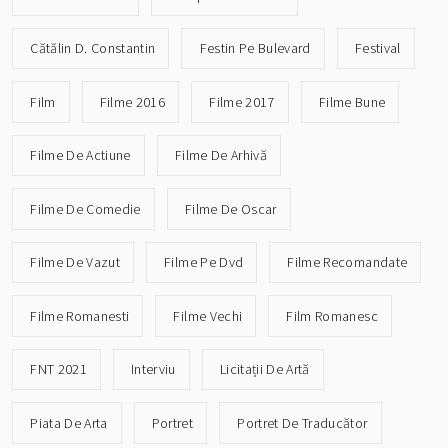
Cătălin D. Constantin
Festin Pe Bulevard
Festival
Film
Filme 2016
Filme 2017
Filme Bune
Filme De Actiune
Filme De Arhivă
Filme De Comedie
Filme De Oscar
Filme De Vazut
Filme Pe Dvd
Filme Recomandate
Filme Romanesti
Filme Vechi
Film Romanesc
FNT 2021
Interviu
Licitații De Artă
Piata De Arta
Portret
Portret De Traducător