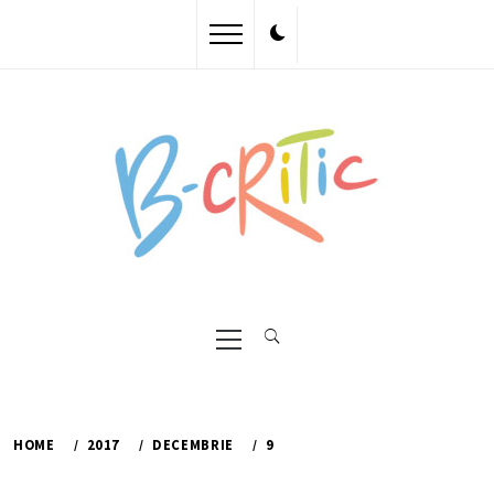
Skip
to
content
Primary
Menu
HOME
2017
DECEMBRIE
9