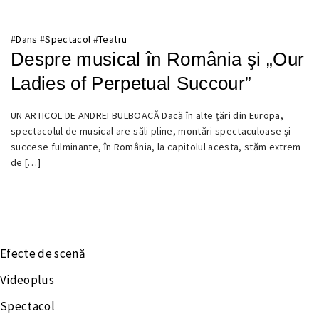
#
Dans
#
Spectacol
#
Teatru
Despre musical în România şi „Our
Ladies of Perpetual Succour”
UN ARTICOL DE ANDREI BULBOACĂ Dacă în alte ţări din Europa,
16
spectacolul de musical are săli pline, montări spectaculoase şi
FEBRUARIE
succese fulminante, în România, la capitolul acesta, stăm extrem
2018
de […]
Efecte de scenă
Videoplus
Spectacol