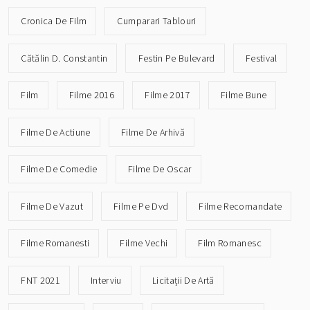
Cronica De Film
Cumparari Tablouri
Cătălin D. Constantin
Festin Pe Bulevard
Festival
Film
Filme 2016
Filme 2017
Filme Bune
Filme De Actiune
Filme De Arhivă
Filme De Comedie
Filme De Oscar
Filme De Vazut
Filme Pe Dvd
Filme Recomandate
Filme Romanesti
Filme Vechi
Film Romanesc
FNT 2021
Interviu
Licitații De Artă