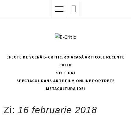
Skip
to
content
EFECTE DE SCENĂ
B-CRITIC.RO ACASĂ
ARTICOLE RECENTE
EDIȚII
SECȚIUNI
SPECTACOL
DANS
ARTE
FILM
ONLINE
PORTRETE
METACULTURA
IDEI
HOME
2018
FEBRUARIE
16
Zi:
16 februarie 2018