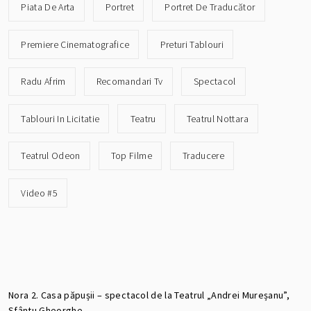
Piata De Arta
Portret
Portret De Traducător
Premiere Cinematografice
Preturi Tablouri
Radu Afrim
Recomandari Tv
Spectacol
Tablouri In Licitatie
Teatru
Teatrul Nottara
Teatrul Odeon
Top Filme
Traducere
Video #5
Nora 2. Casa păpușii – spectacol de la Teatrul „Andrei Mureșanu”,
Sfântu Gheorghe