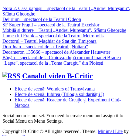
Nora 2. Casa păpușii – spectacol de la Teatrul „Andrei Mureșanu”,
Sfântu Gheorghe
Delirium – spectacol de la Teatrul Odeon
SF Super Fragil – spectacol de la Teatrul Excelsior
Mobilă și durere – Teatrul „Andrei Mureșanu”, Sfântu Gheorghe
Lumea lui Frank – spectacol de la Teatrul Metropolis
Doctorul – Teatrul Maghiar de Stat din Timișoara
Don Juan – spectacol de la Teatrul „Nottara”
Decameron 135666 – spectacol de Alexander Hausvater
Băgău – spectacol de la Craiova, după romanul Ioanei Bradea
„Lapte”, spectacol de la „Toma Caragiu” din Ploiești
Canalul video B-Critic
Efecte de scenă: Wonders of Transylvania
Efecte de scenă: Iubirea (Trilogia solidarității I)
Efecte de scenă: Reactor de Creație și Experiment Cluj-
Napoca
Social menu is not set. You need to create menu and assign it to
Social Menu on Menu Settings.
Copyright B-Critic © All rights reserved.
Theme:
Minimal Lite
by