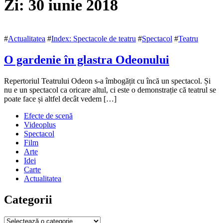
Zi:
30 iunie 2018
#
Actualitatea
#
Index: Spectacole de teatru
#
Spectacol
#
Teatru
O gardenie în glastra Odeonului
30
Repertoriul Teatrului Odeon s-a îmbogățit cu încă un spectacol. Și
iunie
nu e un spectacol ca oricare altul, ci este o demonstrație că teatrul se
2018
poate face și altfel decât vedem […]
30
iunie
Efecte de scenă
2018
Videoplus
Spectacol
Film
Arte
Idei
Carte
Actualitatea
Categorii
Categorii