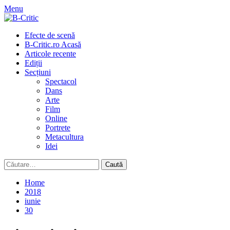
Skip
Menu
to
content
Primary
Efecte de scenă
Menu
B-Critic.ro Acasă
Articole recente
Ediții
Secțiuni
Spectacol
Dans
Arte
Film
Online
Portrete
Metacultura
Idei
Caută
după:
Home
2018
iunie
30