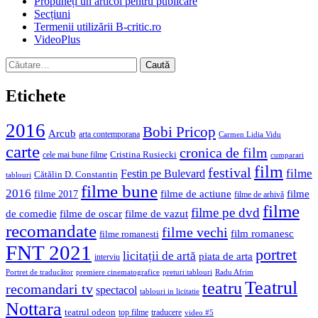
Propuneți un articol pentru publicare
Secțiuni
Termenii utilizării B-critic.ro
VideoPlus
Caută
după:
Etichete
2016
Bobi Pricop
Arcub
arta contemporana
Carmen Lidia Vidu
carte
cronica de film
Cristina Rusiecki
cele mai bune filme
cumparari
film
festival
filme
Festin pe Bulevard
Cătălin D. Constantin
tablouri
filme bune
2016
filme de actiune
filme
filme 2017
filme de arhivă
filme
filme pe dvd
de comedie
filme de oscar
filme de vazut
recomandate
filme vechi
film romanesc
filme romanesti
FNT 2021
portret
licitații de artă
piata de arta
interviu
Portret de traducător
premiere cinematografice
preturi tablouri
Radu Afrim
Teatrul
teatru
recomandari tv
spectacol
tablouri in licitatie
Nottara
teatrul odeon
top filme
traducere
video #5