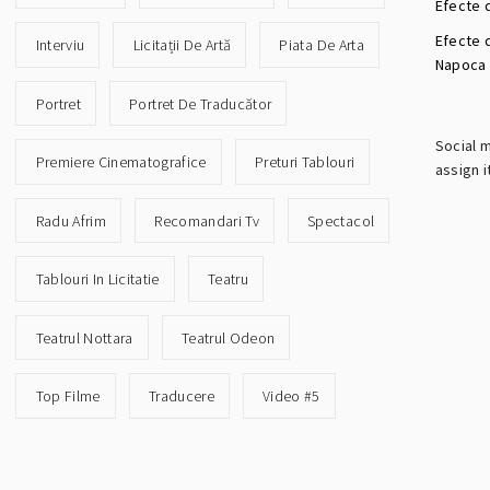
Efecte d
Efecte 
Interviu
Licitații De Artă
Piata De Arta
Napoca
Portret
Portret De Traducător
Social 
Premiere Cinematografice
Preturi Tablouri
assign i
Radu Afrim
Recomandari Tv
Spectacol
Tablouri In Licitatie
Teatru
Teatrul Nottara
Teatrul Odeon
Top Filme
Traducere
Video #5