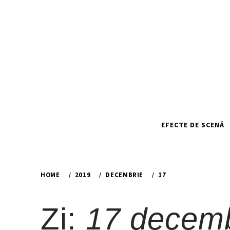
Skip
to
content
EFECTE DE SCENĂ
HOME
2019
DECEMBRIE
17
Zi:
17 decemb