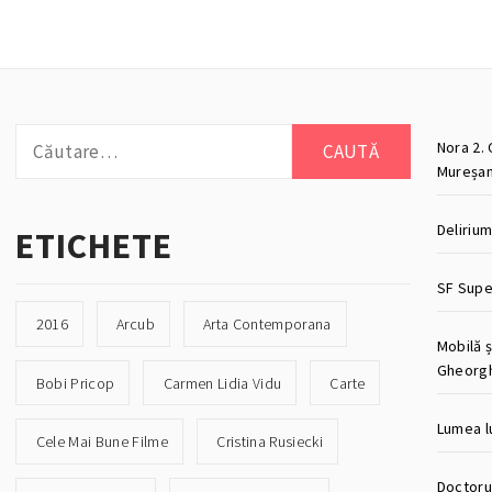
Caută
Nora 2. 
după:
Mureșan
Deliriu
ETICHETE
SF Super
2016
Arcub
Arta Contemporana
Mobilă ș
Gheorg
Bobi Pricop
Carmen Lidia Vidu
Carte
Lumea lu
Cele Mai Bune Filme
Cristina Rusiecki
Doctorul