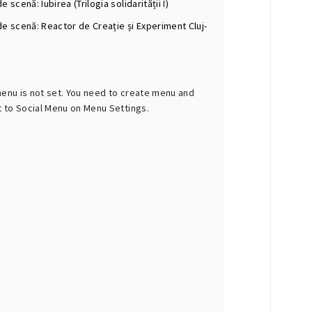
e scenă: Iubirea (Trilogia solidarității I)
de scenă: Reactor de Creație și Experiment Cluj-
menu is not set. You need to create menu and
t to Social Menu on Menu Settings.