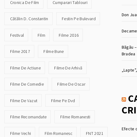
Cronica De Film
Cumparari Tablouri
Don Jua
Cătălin D. Constantin
Festin Pe Bulevard
Decamer
Festival
Film
Filme 2016
Băgău –
Filme 2017
Filme Bune
Bradea
Filme De Actiune
Filme De Arhivă
„Lapte”,
Filme De Comedie
Filme De Oscar
C
Filme De Vazut
Filme Pe Dvd
CRI
Filme Recomandate
Filme Romanesti
Efecte 
Filme Vechi
Film Romanesc
FNT 2021