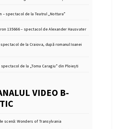
n – spectacol de la Teatrul „Nottara”
on 135666 – spectacol de Alexander Hausvater
 spectacol de la Craiova, după romanul Ioanei
 spectacol de la „Toma Caragiu” din Ploiești
ANALUL VIDEO B-
TIC
de scenă: Wonders of Transylvania