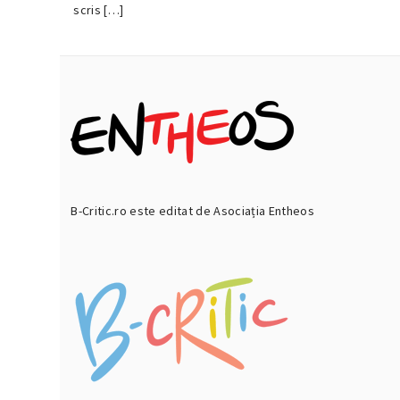
2019
scris […]
B-Critic.ro este editat de Asociația Entheos