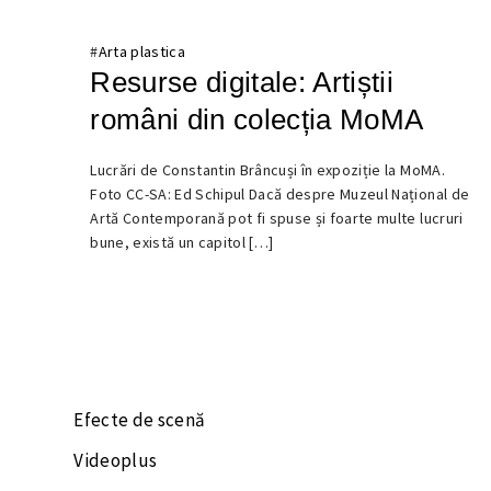
#
Arta plastica
Resurse digitale: Artiștii
români din colecția MoMA
Lucrări de Constantin Brâncuși în expoziție la MoMA.
2
Foto CC-SA: Ed Schipul Dacă despre Muzeul Național de
AUGUST
Artă Contemporană pot fi spuse și foarte multe lucruri
2022
bune, există un capitol […]
Efecte de scenă
Videoplus