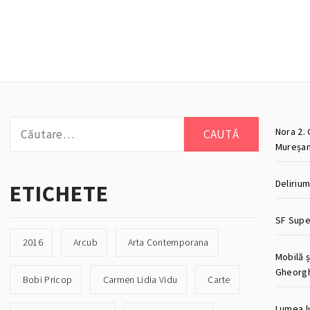
Caută
Nora 2. 
după:
Mureșan
Deliriu
ETICHETE
SF Super
2016
Arcub
Arta Contemporana
Mobilă ș
Gheorg
Bobi Pricop
Carmen Lidia Vidu
Carte
Lumea lu