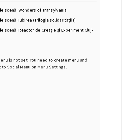
de scenă: Wonders of Transylvania
e scenă: Iubirea (Trilogia solidarității I)
de scenă: Reactor de Creație și Experiment Cluj-
menu is not set. You need to create menu and
t to Social Menu on Menu Settings.