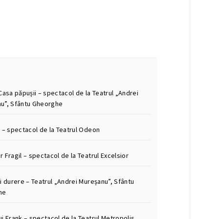
Casa păpușii – spectacol de la Teatrul „Andrei
u”, Sfântu Gheorghe
m – spectacol de la Teatrul Odeon
 Fragil – spectacol de la Teatrul Excelsior
i durere – Teatrul „Andrei Mureșanu”, Sfântu
he
i Frank – spectacol de la Teatrul Metropolis