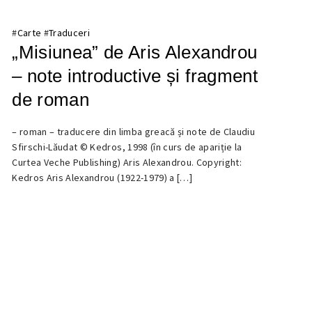
#
Carte
#
Traduceri
„Misiunea” de Aris Alexandrou
– note introductive și fragment
de roman
– roman – traducere din limba greacă și note de Claudiu
2
Sfirschi-Lăudat © Kedros, 1998 (în curs de apariție la
AUGUST
Curtea Veche Publishing) Aris Alexandrou. Copyright:
2022
Kedros Aris Alexandrou (1922-1979) a […]