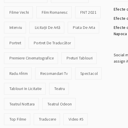
Efecte 
Filme Vechi
Film Romanesc
FNT 2021
Efecte d
Efecte 
Interviu
Licitații De Artă
Piata De Arta
Napoca
Portret
Portret De Traducător
Social 
Premiere Cinematografice
Preturi Tablouri
assign i
Radu Afrim
Recomandari Tv
Spectacol
Tablouri In Licitatie
Teatru
Teatrul Nottara
Teatrul Odeon
Top Filme
Traducere
Video #5