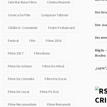
Cele Mai Bune Filme
Cristina Rusiecki
Doctorul
Cronica De Film
Cumparari Tablouri
Don Jua
Cătălin D. Constantin
Festin Pe Bulevard
Decamer
Festival
Film
Filme 2016
Băgău –
Filme 2017
Filme Bune
Bradea
Filme De Actiune
Filme De Arhivă
„Lapte”,
Filme De Comedie
Filme De Oscar
Filme De Vazut
Filme Pe Dvd
CRI
Filme Recomandate
Filme Romanesti