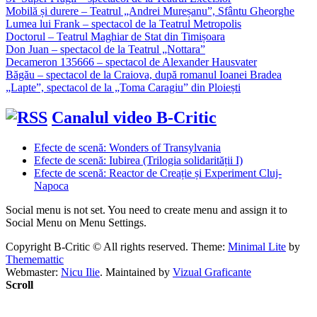
Mobilă și durere – Teatrul „Andrei Mureșanu”, Sfântu Gheorghe
Lumea lui Frank – spectacol de la Teatrul Metropolis
Doctorul – Teatrul Maghiar de Stat din Timișoara
Don Juan – spectacol de la Teatrul „Nottara”
Decameron 135666 – spectacol de Alexander Hausvater
Băgău – spectacol de la Craiova, după romanul Ioanei Bradea
„Lapte”, spectacol de la „Toma Caragiu” din Ploiești
Canalul video B-Critic
Efecte de scenă: Wonders of Transylvania
Efecte de scenă: Iubirea (Trilogia solidarității I)
Efecte de scenă: Reactor de Creație și Experiment Cluj-
Napoca
Social menu is not set. You need to create menu and assign it to
Social Menu on Menu Settings.
Copyright B-Critic © All rights reserved.
Theme:
Minimal Lite
by
Thememattic
Webmaster:
Nicu Ilie
. Maintained by
Vizual Graficante
Scroll