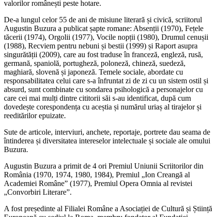
valorilor românești peste hotare.
De-a lungul celor 55 de ani de misiune literară și civică, scriitorul
Augustin Buzura a publicat șapte romane: Absenții (1970), Fețele
tăcerii (1974), Orgolii (1977), Vocile nopții (1980), Drumul cenușii
(1988), Recviem pentru nebuni și bestii (1999) și Raport asupra
singurătății (2009), care au fost traduse în franceză, engleză, rusă,
germană, spaniolă, portugheză, poloneză, chineză, suedeză,
maghiară, slovenă și japoneză. Temele sociale, abordate cu
responsabilitatea celui care s-a înfruntat zi de zi cu un sistem ostil și
absurd, sunt combinate cu sondarea psihologică a personajelor cu
care cei mai mulți dintre cititorii săi s-au identificat, după cum
dovedește corespondența cu aceștia și numărul uriaș al tirajelor și
reeditărilor epuizate.
Sute de articole, interviuri, anchete, reportaje, portrete dau seama de
întinderea și diversitatea intereselor intelectuale și sociale ale omului
Buzura.
Augustin Buzura a primit de 4 ori Premiul Uniunii Scriitorilor din
România (1970, 1974, 1980, 1984), Premiul „Ion Creangă al
Academiei Române” (1977), Premiul Opera Omnia al revistei
„Convorbiri Literare”.
A fost președinte al Filialei Române a Asociației de Cultură și Știință