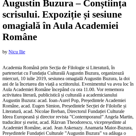
Augustin Buzura – Conștiința
scrisului. Expoziție și sesiune
omagială în Aula Academiei
Române
Published
by
Nicu Ilie
on
:
Academia Română prin Secția de Filologie si Literatură, în
5
parteneriat cu Fundația Culturală Augustin Buzura, organizează
iulie
miercuri, 10 iulie 2019, sesiunea omagială Augustin Buzura, la doi
2019
5
ani de la încetarea din viață a scriitorului. Evenimentul va avea loc în
iulie
Aula Academiei Române începând cu ora 11.00. Vor rememora
2019
activitatea literară, publicistică și culturală a academicianului
Augustin Buzura: acad. Ioan-Aurel Pop, Președintele Academiei
Române, acad. Eugen Simion, Președintele Secției de Filolofie și
Literatură, acad. Nicolae Breban, Directorul Fundației Culturale
Ideea Europeană și director revista ”Contemporanul” Angela Martin,
traducător și eseist, acad. Răzvan Theodorescu, vicepreședinte al
Academiei Române, acad. Jean Askenazy. Anamaria Maior-Buzura,
Președintele Fundației Culturale ”Augustin Buzura” va adăuga o