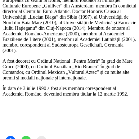
Europeană cu sediul la Roma, membru fondator al Fundației
Culturale Europene „Gulliver” din Amsterdam, membru în comitetul
director al Centrului Euro-Atlantic. Doctor Honoris Causa al
Universității „Lucian Blaga” din Sibiu (1997), al Universității de
Nord din Baia Mare (2010), al Universității de Medicină și Farmacie
„Iuliu Hațieganu” din Cluj-Napoca (2014). Membru de onoare al
Academiei Româno-Americane (2000), membru al Academiei
Braziliene de Litere (2001), membru al Academiei Latinității (2001),
membru corespondent al Sudosteuropa Gesellchaft, Germania
(2001).
A fost decorat cu Ordinul Național „Pentru Merit” în grad de Mare
Cruce (2000), cu Ordinul Brazilian „Rio Branco” în grad de
Comandor, cu Ordinul Mexican „Vulturul Aztec” și cu multe alte
premii și medalii naționale și internaționale.
În data de 3 iulie 1990 a fost ales membru corespondent al
Academiei Române, devenind membru titular la 12 martie 1992.