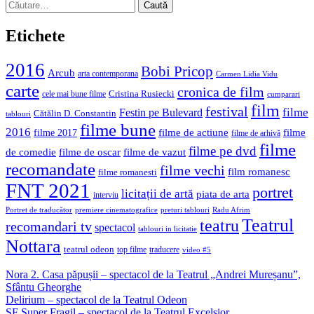
Caută
după:
Etichete
2016
Bobi Pricop
Arcub
arta contemporana
Carmen Lidia Vidu
carte
cronica de film
Cristina Rusiecki
cele mai bune filme
cumparari
film
festival
filme
Festin pe Bulevard
Cătălin D. Constantin
tablouri
filme bune
2016
filme de actiune
filme
filme 2017
filme de arhivă
filme
filme pe dvd
de comedie
filme de oscar
filme de vazut
recomandate
filme vechi
film romanesc
filme romanesti
FNT 2021
portret
licitații de artă
piata de arta
interviu
Portret de traducător
premiere cinematografice
preturi tablouri
Radu Afrim
Teatrul
teatru
recomandari tv
spectacol
tablouri in licitatie
Nottara
teatrul odeon
top filme
traducere
video #5
Nora 2. Casa păpușii – spectacol de la Teatrul „Andrei Mureșanu”,
Sfântu Gheorghe
Delirium – spectacol de la Teatrul Odeon
SF Super Fragil – spectacol de la Teatrul Excelsior