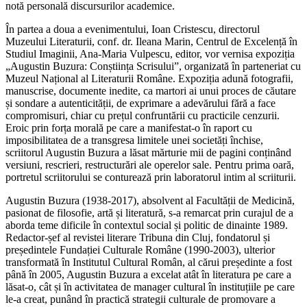
notă personală discursurilor academice.
În partea a doua a evenimentului, Ioan Cristescu, directorul
Muzeului Literaturii, conf. dr. Ileana Marin, Centrul de Excelență în
Studiul Imaginii, Ana-Maria Vulpescu, editor, vor vernisa expoziția
„Augustin Buzura: Conștiința Scrisului”, organizată în parteneriat cu
Muzeul Național al Literaturii Române. Expoziția adună fotografii,
manuscrise, documente inedite, ca martori ai unui proces de căutare
și sondare a autenticității, de exprimare a adevărului fără a face
compromisuri, chiar cu prețul confruntării cu practicile cenzurii.
Eroic prin forța morală pe care a manifestat-o în raport cu
imposibilitatea de a transgresa limitele unei societăți închise,
scriitorul Augustin Buzura a lăsat mărturie mii de pagini conținând
versiuni, rescrieri, restructurări ale operelor sale. Pentru prima oară,
portretul scriitorului se conturează prin laboratorul intim al scriiturii.
Augustin Buzura (1938-2017), absolvent al Facultății de Medicină,
pasionat de filosofie, artă și literatură, s-a remarcat prin curajul de a
aborda teme dificile în contextul social și politic de dinainte 1989.
Redactor-șef al revistei literare Tribuna din Cluj, fondatorul și
președintele Fundației Culturale Române (1990-2003), ulterior
transformată în Institutul Cultural Român, al cărui președinte a fost
până în 2005, Augustin Buzura a excelat atât în literatura pe care a
lăsat-o, cât și în activitatea de manager cultural în instituțiile pe care
le-a creat, punând în practică strategii culturale de promovare a