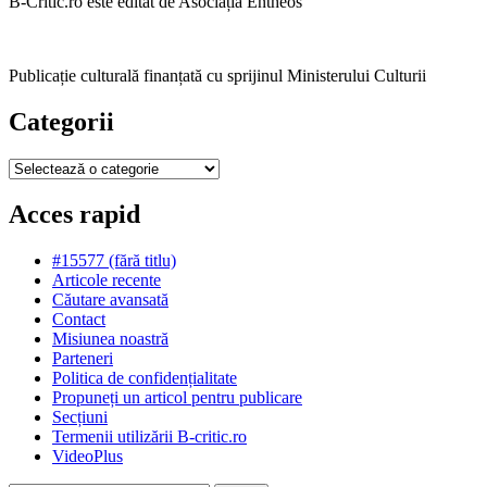
B-Critic.ro este editat de Asociația Entheos
Publicație culturală finanțată cu sprijinul Ministerului Culturii
Categorii
Categorii
Acces rapid
#15577 (fără titlu)
Articole recente
Căutare avansată
Contact
Misiunea noastră
Parteneri
Politica de confidențialitate
Propuneți un articol pentru publicare
Secțiuni
Termenii utilizării B-critic.ro
VideoPlus