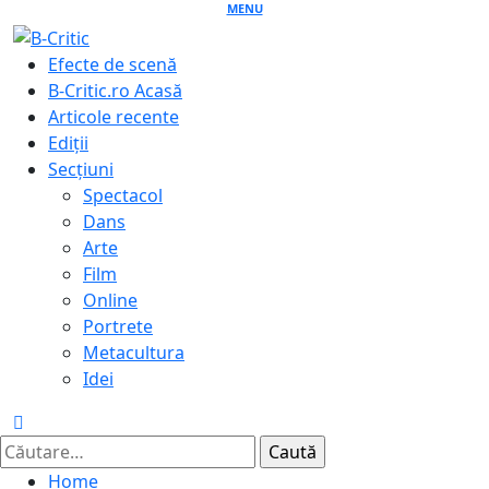
Skip
MENU
to
Primary
Efecte de scenă
content
Menu
B-Critic.ro Acasă
Articole recente
Ediții
Secțiuni
Spectacol
Dans
Arte
Film
Online
Portrete
Metacultura
Idei
Caută
după:
Home