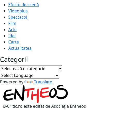
Efecte de scenă
Videoplus
Spectacol
Film
Arte
Idei
Carte
Actualitatea
Categorii
Categorii
Powered by
Translate
B-Critic.ro este editat de Asociația Entheos