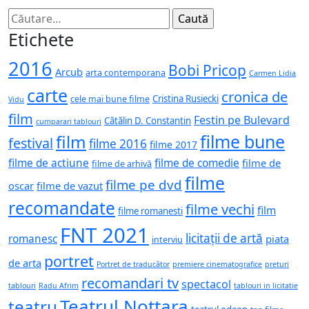
Caută
după:
Etichete
2016
Bobi Pricop
Arcub
arta contemporana
Carmen Lidia
carte
cronica de
Cristina Rusiecki
cele mai bune filme
Vidu
film
Festin pe Bulevard
Cătălin D. Constantin
cumparari tablouri
filme bune
film
festival
filme 2016
filme 2017
filme de actiune
filme de comedie
filme de
filme de arhivă
filme
filme pe dvd
oscar
filme de vazut
recomandate
filme vechi
film
filme romanesti
FNT 2021
licitații de artă
romanesc
piata
interviu
portret
de arta
Portret de traducător
premiere cinematografice
preturi
recomandari tv
spectacol
tablouri
Radu Afrim
tablouri in licitatie
Teatrul Nottara
teatru