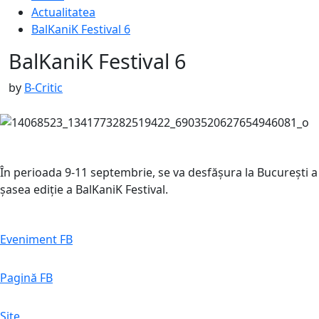
Actualitatea
BalKaniK Festival 6
BalKaniK Festival 6
Published
by
B-Critic
on
:
28
august
În perioada 9-11 septembrie, se va desfășura la București a
2016
15
șasea ediție a BalKaniK Festival.
septembrie
2016
Eveniment FB
Pagină FB
Site