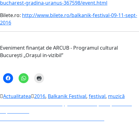
bucharest-gradina-
uranus-367598/event.html
Bilete.ro:
http://www.bilete.ro/
balkanik-festival-09-11-sep
t-
2016
Eveniment finanțat de ARCUB - Programul cultural
București „Orașul in-vizibil”
Actualitatea
2016
,
Balkanik Festival
,
festival
,
muzică
Navigare
Previous
Previous
Vintilă Mihăilescu, „Scutecele națiunii și hainele
post:
împăratului”
în
Next
Next
BUCHAREST MUSIC FILM FESTIVAL 2016
articole
post: