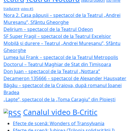
teatrul odeon
top filme
traducere
video #5
Nora 2. Casa păpușii – spectacol de la Teatrul „Andrei
Mureșanu”, Sfântu Gheorghe
Delirium – spectacol de la Teatrul Odeon
SF Super Fragil – spectacol de la Teatrul Excelsior
Mobilă și durere – Teatrul „Andrei Mureșanu”, Sfântu
Gheorghe
Lumea lui Frank – spectacol de la Teatrul Metropolis
Doctorul – Teatrul Maghiar de Stat din Timișoara
Don Juan – spectacol de la Teatrul „Nottara”
Decameron 135666 – spectacol de Alexander Hausvater
Băgău – spectacol de la Craiova, după romanul Ioanei
Bradea
„Lapte”, spectacol de la „Toma Caragiu” din Ploiești
Canalul video B-Critic
Efecte de scenă: Wonders of Transylvania
Efecte de scenă: Iubirea (Trilogia solidarității I)