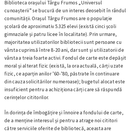
Biblioteca orașului Târgu Frumos „Universul
cunoașterii” se bucură de un interes deosebit în rândul
comunității. Orașul Târgu Frumos are o populație
școlară de aproximativ 5.325 elevi (există cinci școli
gimnaziale și patru licee în localitate). Prin urmare,
majoritatea utilizatorilor bibliotecii sunt persoane cu
vârsta cuprinsă între 8-20 ani, dar sunt și utilizatorii de
vârsta a treia foarte activi. Fondul de carte este depășit
moral și alterat fizic (există, la ora actuală, cărți uzate
fizic, ce aparțin anilor ’60-’80, păstrate în continuare
din cauza solicitărilor numeroase); bugetul alocat este
insuficient pentru a achiziționa cărți care să răspundă
cerințelor cititorilor.
În dorința de îmbogățire și înnoire a fondului de carte,
de a menține interesul și pentru a atrage noi cititori
către serviciile oferite de bibliotecă, aceasta are