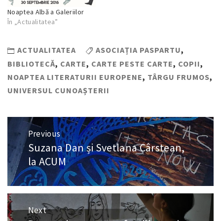
Noaptea Albă a Galeriilor
În „Actualitatea”
ACTUALITATEA
ASOCIAȚIA PASPARTU
,
BIBLIOTECĂ
,
CARTE
,
CARTE PESTE CARTE
,
COPII
,
NOAPTEA LITERATURII EUROPENE
,
TÂRGU FRUMOS
,
UNIVERSUL CUNOAȘTERII
Navigare
Previous
în
Suzana Dan și Svetlana Cârstean,
Previous
articole
post:
la ACUM
Next