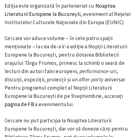
Ediția este organizată în parteneriat cu
Noaptea
Literaturii Europene la București
, eveniment al Reţelei
Institutelor Culturale Naţionale din Europa (EUNIC).
Cei care vor aduce volume – în cele patru spații
menționate – la cea de-a V-a ediție a Nopții Literaturii
Europene la București, pentru dotarea Bibliotecii
orașului Târgu Frumos, primesc la schimb o seară de
lecturi din autori faini europeni,
performance
-uri,
discuții, expoziții, proiecții și un
after-party
aniversar.
Pentru programul complet al Nopții Literaturii
Europene la București de pe 9 septembrie, accesați
pagina de FB
a evenimentului.
Cei care nu pot participa la Noaptea Literaturii
Europene la București, dar vor să doneze cărți pentru
Biblioteca Târgu Frumos, pot duce volumele la