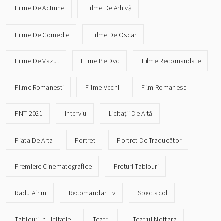
Filme De Actiune
Filme De Arhivă
Filme De Comedie
Filme De Oscar
Filme De Vazut
Filme Pe Dvd
Filme Recomandate
Filme Romanesti
Filme Vechi
Film Romanesc
FNT 2021
Interviu
Licitații De Artă
Piata De Arta
Portret
Portret De Traducător
Premiere Cinematografice
Preturi Tablouri
Radu Afrim
Recomandari Tv
Spectacol
Tablouri In Licitatie
Teatru
Teatrul Nottara