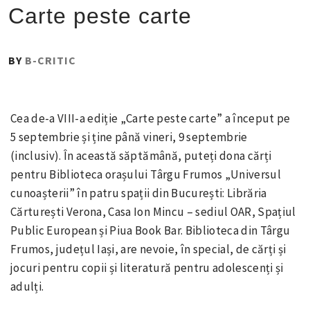
Carte peste carte
PUBLISHED
BY
B-CRITIC
ON
:
6
Cea de-a VIII-a ediție „Carte peste carte” a început pe
SEPTEMBRIE
5 septembrie și ține până vineri, 9 septembrie
2016
(inclusiv). În această săptămână, puteți dona cărți
pentru Biblioteca orașului Târgu Frumos „Universul
cunoașterii” în patru spații din București: Librăria
Cărturești Verona, Casa Ion Mincu – sediul OAR, Spațiul
Public European și Piua Book Bar. Biblioteca din Târgu
Frumos, județul Iași, are nevoie, în special, de cărți și
jocuri pentru copii și literatură pentru adolescenți și
adulți.