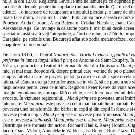
nr. 8) la ora 12.00. Regizorul Gavriil Pinte ne lămurește ce cuprinde 
locurile de demult, poate din copilărie (un paradis pierdut?)... un fel de
edenic)... o încercare de recuperare a timpului pierdut şi o luare de ră
poate face drum, iar drumul – cale”. Publicul va face această excursie
Popescu, Anda Caropol, Anca Bejenaru, Cristian Nicolaie, Ioana Calo
Alexandra Aga. Ce invitație la călătorie poate fi mai bună decât aceea
spectatori, astă seară veți întreprinde, alături de mine, o călătorie pro
Caragiale, pe străzile unui București aflat sub zodia metamorfozei, con
coaguleze o lume nouă”.
De la ora 18.00, la Teatrul
Nottara
, Sala
Horia Lovinescu
, publicul v
preferate în lumea largă:
Micul prinț
de Antoine de Saint-Exupéry, în r
Vîlsan, o producție a Teatrului German de Stat din Timișoara.
Micul p
mici și mai mari deopotrivă, despre prințul care, venind de pe o planet
simple. Întrebări care ne privesc pe toți și care ne conduc spre revelaț
inima, să căutam esența lucrurilor ascunse în viață, să ne punem sub s
răspunderea pentru ceea ce iubim. Regizorul Peter Kerek dă viață acest
imagini emoționante, aproape fără cuvinte, acest lucru nealterând deloc
evocate. În viziunea regizorului,
„
Micul prinț
este povestea unei îmbră
întoarcere.
Micul prinț
este povestea celui mai bărbat dintre bărbați. E
povestea unei transformări din bărbat în copil și din copil în femeie și 
poveste pentru copii.
Micul prinț
este o poveste prea frumoasă.
Micul 
este o poveste
kitsch
-oasă.
Micul prinț
este o salvare.
Micul prinț
este 
Distribuţia este formată din actorii Richard Hladik, Rareș Hontzu, O
Iacob, Oana Vidoni, Anne-Marie Waldeck, Isa Berger, Boris Gaza, D