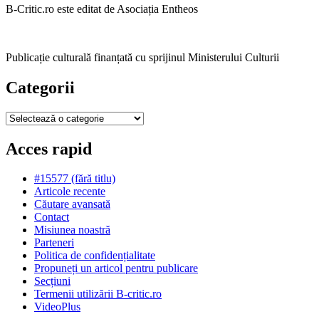
B-Critic.ro este editat de Asociația Entheos
Publicație culturală finanțată cu sprijinul Ministerului Culturii
Categorii
Categorii
Acces rapid
#15577 (fără titlu)
Articole recente
Căutare avansată
Contact
Misiunea noastră
Parteneri
Politica de confidențialitate
Propuneți un articol pentru publicare
Secțiuni
Termenii utilizării B-critic.ro
VideoPlus