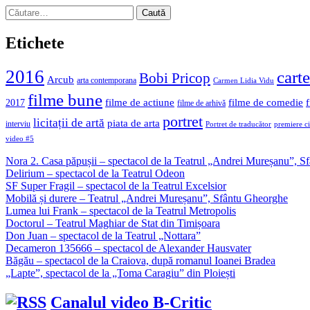
Caută
după:
Etichete
2016
carte
Bobi Pricop
Arcub
arta contemporana
Carmen Lidia Vidu
filme bune
filme de actiune
filme de comedie
2017
filme de arhivă
portret
licitații de artă
piata de arta
interviu
Portret de traducător
premiere c
video #5
Nora 2. Casa păpușii – spectacol de la Teatrul „Andrei Mureșanu”, 
Delirium – spectacol de la Teatrul Odeon
SF Super Fragil – spectacol de la Teatrul Excelsior
Mobilă și durere – Teatrul „Andrei Mureșanu”, Sfântu Gheorghe
Lumea lui Frank – spectacol de la Teatrul Metropolis
Doctorul – Teatrul Maghiar de Stat din Timișoara
Don Juan – spectacol de la Teatrul „Nottara”
Decameron 135666 – spectacol de Alexander Hausvater
Băgău – spectacol de la Craiova, după romanul Ioanei Bradea
„Lapte”, spectacol de la „Toma Caragiu” din Ploiești
Canalul video B-Critic