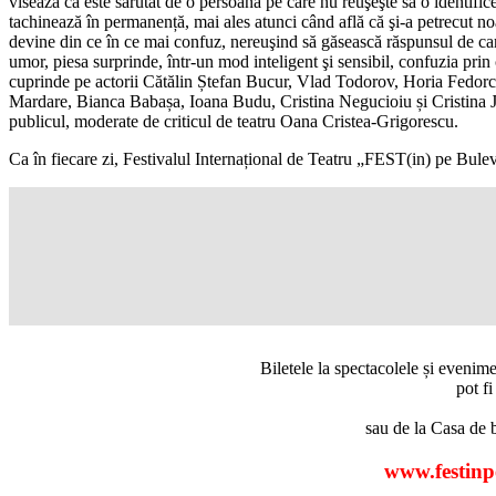
visează că este sărutat de o persoană pe care nu reuşeşte să o identifice:
tachinează în permanență, mai ales atunci când află că şi-a petrecut 
devine din ce în ce mai confuz, nereuşind să găsească răspunsul de car
umor, piesa surprinde, într-un mod inteligent şi sensibil, confuzia prin c
cuprinde pe actorii Cătălin Ștefan Bucur, Vlad Todorov, Horia Fedor
Mardare, Bianca Babașa, Ioana Budu, Cristina Negucioiu și Cristina J
publicul, moderate de criticul de teatru Oana Cristea-Grigorescu.
Ca în fiecare zi, Festivalul Internațional de Teatru „FEST(in) pe Bulev
Biletele la spectacolele și evenime
pot f
sau de la Casa de b
www.festinp