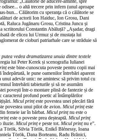
programul: „Călătorie de aducere-aminte, spre
 odisee... o altă trecere prin infern (unul aproape
mas-bun... Călătorim cu speranţa că o călătorie se
 alături de actorii Ion Haiduc, Ion Grosu, Dani
tă, Raluca Jugănaru Grosu, Cristina Juncu și
 a scriitorului Constantin Abăluță? „Așadar, dragi
pulsată de elicea lui Urmuz și de mustața lui
glomerat de cioburi patriarhale care se străduie să
a putea vedea dramatizarea unuia dintre textele
egia lui Peter Kerek și scenografia Iulianei
rinț
este bine-cunoscuta poveste pentru copii mai
ă îndepărtată, le pune oamenilor întrebări aparent
ia unui adevăr unic: ne amintesc să privim totul cu
emnul întrebării tabieturile și să ne asumăm
ei povești într-o montare plină de fantezie și de
 caracterul profund poetic al întâmplărilor
țișări.
Micul prinț
este povestea unei plecări fără
ste povestea unui pilot de avion.
Micul prinț
este
din femeie iar în bărbat.
Micul prinț
nu este o
prinț
este o poveste prea deșteaptă.
Micul prinț
o iluzie.
Micul prinț
e peste tot.
Micul prinț
nu e”.
lga Török, Silvia Török, Enikő Blénessy, Ioana
aniela Török, Dana Borteanu, Radu Brănici,