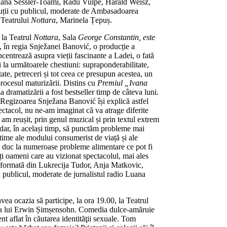
tiana Sessler-Toami, Radu Vulpe, Harald Weisz,
cuții cu publicul, moderate de Ambasadoarea
a Teatrului
Nottara
, Marinela Țepuș.
 la Teatrul
Nottara
, Sala
George Constantin
, este
ć, în regia Snježanei Banović, o producție a
entrează asupra vieții fascinante a Ladei, o fată
 la următoarele chestiuni: supraponderabilitate,
tate, petreceri și tot ceea ce presupun acestea, un
 procesul maturizării. Distins cu
Premiul „Ivana
a dramatizării a fost bestseller timp de câteva luni
.
! Regizoarea Snježana Banović își explică astfel
ctacol, nu ne-am imaginat că va atrage diferite
i am reușit, prin genul muzical și prin textul extrem
, dar, în același timp, să punctăm probleme mai
ctime ale modului consumerist de viață și ale
e duc la numeroase probleme alimentare ce pot fi
ți oameni care au vizionat spectacolul, mai ales
te formată din Lukrecija Tudor, Anja Matkovic,
 publicul, moderate de jurnalistul radio Luana
ea ocazia să participe, la ora 19.00, la Teatrul
ia lui Erwin Șimșensohn. Comedia dulce-amăruie
t aflat în căutarea identităţii sexuale. Tom