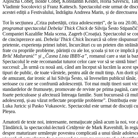
Aljoscha Cobeţ, Isolde Cobeţ, Konstantin Keidel, Horia Săvescu, Ta
Vladimir Socolovici și Franz Kattesch. Spectacolul este urmat de dis
acestei ediții a Festivalului, îndrăgita Andreea Marin, și de directoare
Tot în secțiunea „Criza pubertății, criza adolescenței”, de la ora 20.00,
programat spectacolul
Debela/ Thick Chick
de Silvija Šesto Stipanči
Companiei Kazalište Mala scena, Zagreb (Croația). Spectacolul se conc
de cincisprezece ani.
Debela/ Thick Chick
încearcă să ofere răspunsuri
prietenie, experiența primei iubiri, încurcături cu un prieten din străină
frate cu propriile probleme, părinții cu ale lor, școala și tot ce implică
Brlić Mažuranić” și „Časna Lista IBBY-a”,
romanul care a stat la baz
Spectacolul le este recomandat tuturor celor care vor să se simtă bine
succesul: „În urmă cu nouă ani, când am început să lucrăm la acest spe
tipuri de public, de toate vârstele, pentru atât de mult timp. Am dorit ș
de amuzant, dar ironic al lui Silvija Šesto, să înveselim publicul tânăr
serioase cu care se confruntă adolescenții. Tot mai mulți tineri sunt vi
standardelor de frumusețe, promovate de reviste pe prima pagină, car
foarte periculoase și afectează întreaga familie. Sunt bucuroasă că mul
adolescenți, și-au văzut reflectate propriile probleme”. Distribuția es
Luka Juricic și Pasko Vukasovic. Spectacolul este urmat de discuții cu
Pleșea.
Amatorii de texte noi, interesante, nemaijucate până acum la noi, vor av
Țăndărică, la spectacolul-lectură
Cetățenie
de Mark Ravenhill, în reg
despre maturizare urmăreşte povestea complicată a unui tânăr adolescen