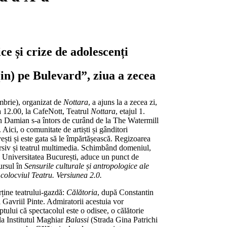
ice și crize de adolescenți
in) pe Bulevard”, ziua a zecea
mbrie), organizat de
Nottara
, a ajuns la a zecea zi,
a 12.00, la CafeNott, Teatrul
Nottara
, etajul 1.
n Damian s-a întors de curând de la The Watermill
Aici, o comunitate de artiști și gânditori
ști și este gata să le împărtășească. Regizoarea
ersiv și teatrul multimedia. Schimbând domeniul,
e, Universitatea București, aduce un punct de
cursul în
Sensurile culturale și antropologice ale
a colocviul
Teatru. Versiunea 2.0
.
ține teatrului-gazdă:
Călătoria
, după Constantin
Gavriil Pinte. Admiratorii acestuia vor
aptului că spectacolul este o odisee, o călătorie
 la Institutul Maghiar
Balassi
(Strada Gina Patrichi