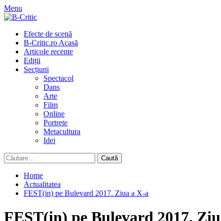
Skip
Menu
to
content
Primary
Efecte de scenă
Menu
B-Critic.ro Acasă
Articole recente
Ediții
Secțiuni
Spectacol
Dans
Arte
Film
Online
Portrete
Metacultura
Idei
Caută
după:
Home
Actualitatea
FEST(in) pe Bulevard 2017. Ziua a X-a
FEST(in) pe Bulevard 2017. Ziu