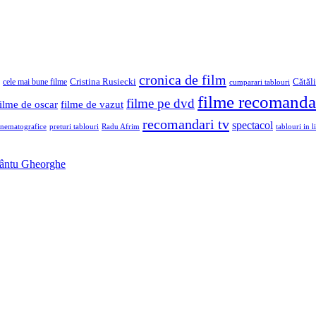
cronica de film
Cristina Rusiecki
Cătăl
cele mai bune filme
cumparari tablouri
filme recomanda
filme pe dvd
filme de oscar
filme de vazut
recomandari tv
spectacol
inematografice
preturi tablouri
Radu Afrim
tablouri in li
Sfântu Gheorghe