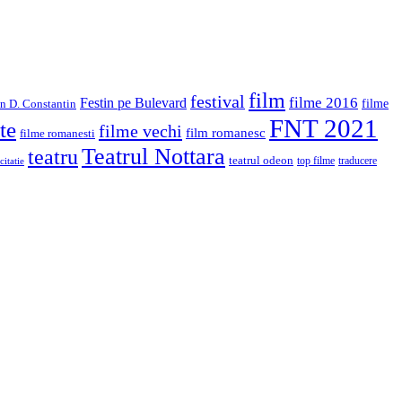
film
festival
filme 2016
Festin pe Bulevard
in D. Constantin
filme
FNT 2021
te
filme vechi
film romanesc
filme romanesti
Teatrul Nottara
teatru
teatrul odeon
top filme
traducere
citatie