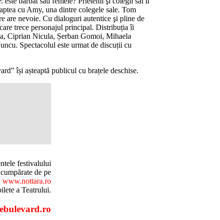
 este bărbat sau femeie? Prietenii şi colegii săi îl
noaptea cu Amy, una dintre colegele sale. Tom
e are nevoie. Cu dialoguri autentice şi pline de
are trece personajul principal. Distribuția îi
ca, Ciprian Nicula, Șerban Gomoi, Mihaela
uncu. Spectacolul este urmat de discuții cu
ard” își așteaptă publicul cu brațele deschise.
ntele festivalului
i cumpărate de pe
www.nottara.ro
ilete a Teatrului.
ebulevard.ro