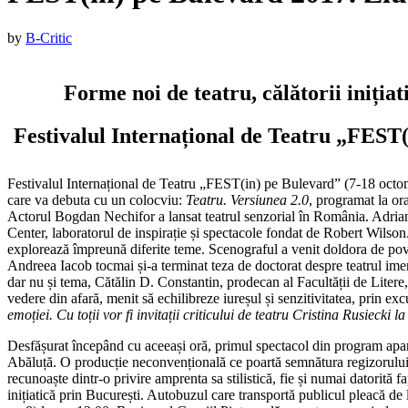
Published
by
B-Critic
on
:
16
Forme noi de teatru, călătorii inițiat
octombrie
2017
16
Festivalul Internațional de Teatru „FEST(
octombrie
2017
Festivalul Internațional de Teatru „FEST(in) pe Bulevard” (7-18 octo
care va debuta cu un colocviu:
Teatru. Versiunea 2.0
, programat la or
Actorul Bogdan Nechifor a lansat teatrul senzorial în România. Adria
Center, laboratorul de inspirație și spectacole fondat de Robert Wilson. 
explorează împreună diferite teme. Scenograful a venit doldora de pove
Andreea Iacob tocmai și-a terminat teza de doctorat despre teatrul im
dar nu și tema, Cătălin D. Constantin, prodecan al Facultății de Liter
vedere din afară, menit să echilibreze iureșul și senzitivitatea, prin ex
emoției
. Cu toții vor fi invitații criticului de teatru Cristina Rusiecki l
Desfășurat începând cu aceeași oră, primul spectacol din program apar
Abăluță. O producție neconvențională ce poartă semnătura regizorului 
recunoaște dintr-o privire amprenta sa stilistică, fie și numai datorită f
inițiatică prin București. Autobuzul care transportă publicul pleacă de