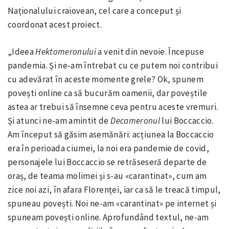
Naționalului cra­iovean, cel care a conceput și
coordonat acest proiect.
„Ideea
Hektomeronului
a venit din nevoie. Începuse
pandemia. Și ne-am întrebat cu ce putem noi contribui
cu adevărat în aceste momente grele? Ok, spunem
povești online ca să bucurăm oamenii, dar poveștile
astea ar trebui să însemne ceva pentru aceste vremuri.
Și atunci ne-am amintit de
Decameronul
lui Boccaccio.
Am început să găsim asemănări: acțiunea la Boccaccio
era în perioada ciumei, la noi era pandemie de covid,
personajele lui Boccaccio se retrăseseră departe de
oraș, de teama molimei și s-au «carantinat», cum am
zice noi azi, în afara Florenței, iar ca să le treacă timpul,
spuneau povești. Noi ne-am «carantinat» pe internet și
spuneam povești online. Aprofundând textul, ne-am