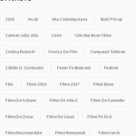
2016
Arcub
Arta Contemporana
Bobi Pricop
Carmen Lidia Vidu
Carte
Cele Mai Bune Filme
Cristina Rusiecki
Cronica De Film
Cumparari Tablouri
Cătălin D. Constantin
Festin Pe Bulevard
Festival
Film
Filme 2016
Filme 2017
Filme Bune
Filme De Actiune
Filme De Arhivă
Filme De Comedie
Filme De Oscar
Filme De Vazut
Filme Pe Dvd
Filme Recomandate
Filme Romanesti
Filme Vechi