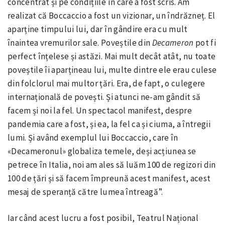
concentrat și pe condițiile în care a fost scris. Am
realizat că Boccaccio a fost un vizionar, un îndrăzneț. El
aparține timpului lui, dar în gândire era cu mult
înaintea vremurilor sale. Poveștile din
Decameron
pot fi
perfect înțelese și astăzi. Mai mult decât atât, nu toate
poveștile îi aparțineau lui, multe dintre ele erau culese
din folclorul mai multor țări. Era, de fapt, o culegere
internațională de povești. Și atunci ne-am gândit să
facem și noi la fel. Un spectacol manifest, despre
pandemia care a fost, și ea, la fel ca și ciuma, a întregii
lumi. Și având exemplul lui Boccaccio, care în
«Decameronul» globaliza temele, deși acțiunea se
petrece în Italia, noi am ales să luăm 100 de regizori din
100 de țări și să facem împreună acest manifest, acest
mesaj de speranță către lumea întreagă”.
Iar când acest lucru a fost posibil, Teatrul Național