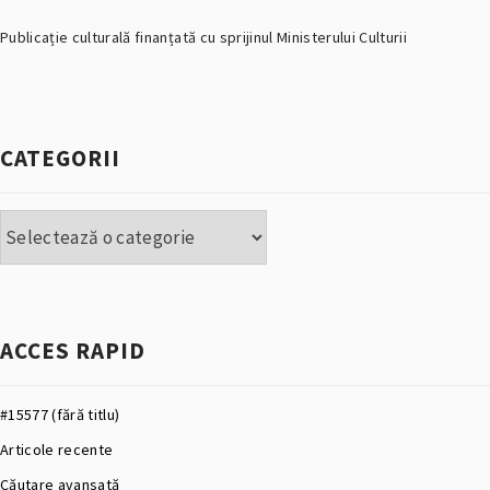
Publicație culturală finanțată cu sprijinul Ministerului Culturii
CATEGORII
Categorii
ACCES RAPID
#15577 (fără titlu)
Articole recente
Căutare avansată