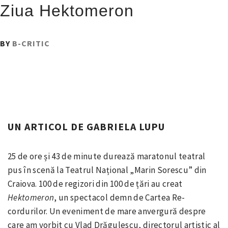
Ziua Hektomeron
PUBLISHED
BY
B-CRITIC
ON
:
13
NOIEMBRIE
2021
UN ARTICOL DE GABRIELA LUPU
25 de ore și 43 de minute durează maratonul teatral
pus în scenă la Teatrul Național „Marin Sorescu” din
Craiova. 100 de regizori din 100 de țări au creat
Hektomeron
, un spectacol demn de Cartea Re­
cordurilor. Un eveniment de mare anvergură despre
care am vorbit cu Vlad Drăgulescu, directorul artistic al