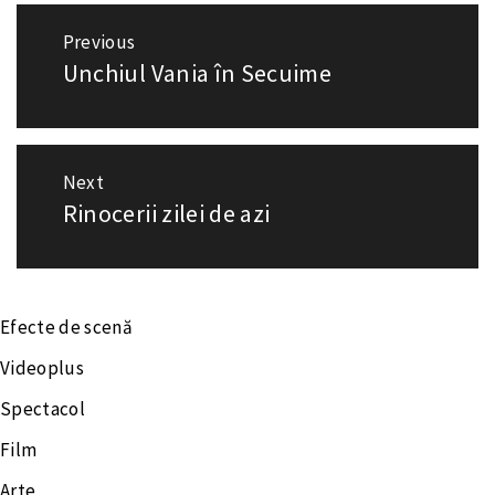
Navigare
Previous
Unchiul Vania în Secuime
Previous
în
post:
articole
Next
Rinocerii zilei de azi
Next
post:
Efecte de scenă
Videoplus
Spectacol
Film
Arte