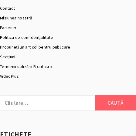
Contact
Misiunea noastră
Parteneri
Politica de confidențialitate
Propuneți un articol pentru publicare
Secțiuni
Termenii utilizării B-critic.ro
VideoPlus
Caută
după:
ETICHETE