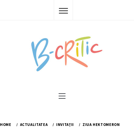
Skip
to
content
Primary
Menu
HOME
ACTUALITATEA
INVITAȚII
ZIUA HEKTOMERON