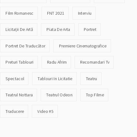
Film Romanesc
FNT 2021
Interviu
Licitații De Artă
Piata De Arta
Portret
Portret De Traducător
Premiere Cinematografice
Preturi Tablouri
Radu Afrim
Recomandari Tv
Spectacol
Tablouri In Licitatie
Teatru
Teatrul Nottara
Teatrul Odeon
Top Filme
Traducere
Video #5