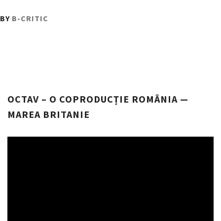
PUBLISHED
BY
B-CRITIC
ON
:
18
AUGUST
2017
OCTAV – O COPRODUCȚIE ROMÂNIA —
MAREA BRITANIE
Player
video