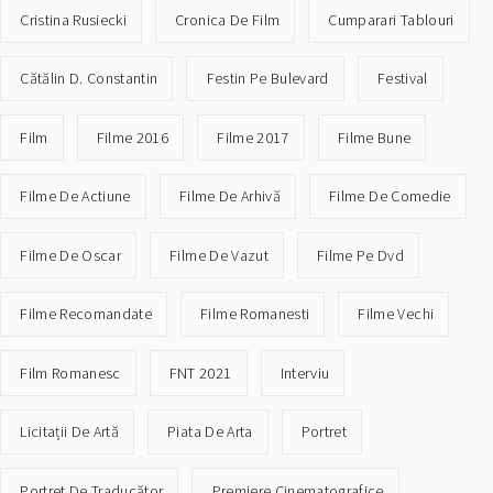
Cristina Rusiecki
Cronica De Film
Cumparari Tablouri
Cătălin D. Constantin
Festin Pe Bulevard
Festival
Film
Filme 2016
Filme 2017
Filme Bune
Filme De Actiune
Filme De Arhivă
Filme De Comedie
Filme De Oscar
Filme De Vazut
Filme Pe Dvd
Filme Recomandate
Filme Romanesti
Filme Vechi
Film Romanesc
FNT 2021
Interviu
Licitații De Artă
Piata De Arta
Portret
Portret De Traducător
Premiere Cinematografice