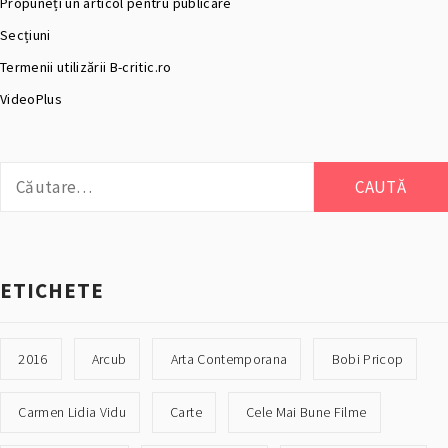
Propuneți un articol pentru publicare
Secțiuni
Termenii utilizării B-critic.ro
VideoPlus
Caută
după:
ETICHETE
2016
Arcub
Arta Contemporana
Bobi Pricop
Carmen Lidia Vidu
Carte
Cele Mai Bune Filme