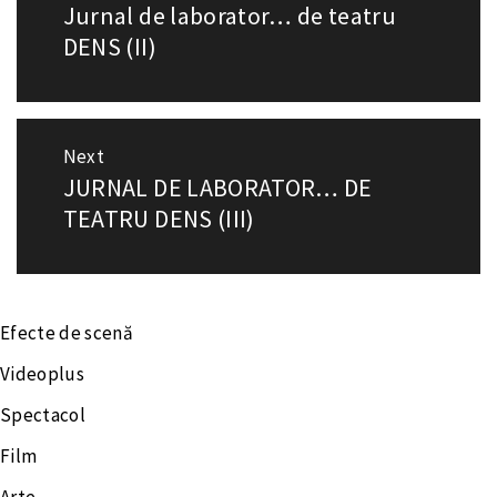
Jurnal de laborator… de teatru
Previous
în
post:
DENS (II)
articole
Next
JURNAL DE LABORATOR… DE
Next
post:
TEATRU DENS (III)
Efecte de scenă
Videoplus
Spectacol
Film