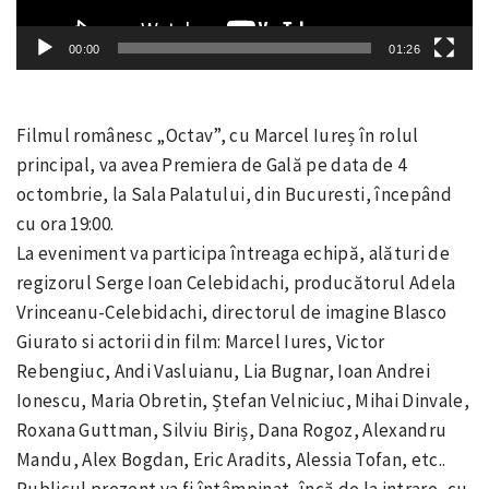
00:00
01:26
Filmul românesc „Octav”, cu Marcel Iureș în rolul
principal, va avea Premiera de Gală pe data de 4
octombrie, la Sala Palatului, din Bucuresti, începând
cu ora 19:00.
La eveniment va participa întreaga echipă, alături de
regizorul Serge Ioan Celebidachi, producătorul Adela
Vrinceanu-Celebidachi, directorul de imagine Blasco
Giurato si actorii din film: Marcel Iures, Victor
Rebengiuc, Andi Vasluianu, Lia Bugnar, Ioan Andrei
Ionescu, Maria Obretin, Ștefan Velniciuc, Mihai Dinvale,
Roxana Guttman, Silviu Biriș, Dana Rogoz, Alexandru
Mandu, Alex Bogdan, Eric Aradits, Alessia Tofan, etc..