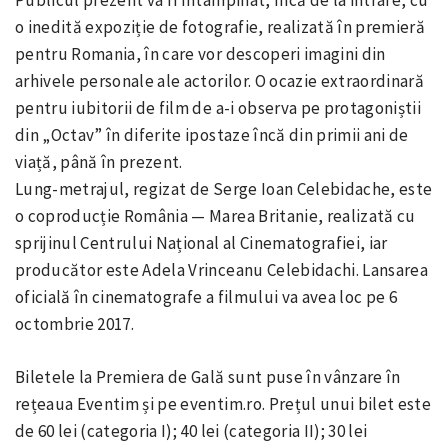
Publicul prezent va fi întâmpinat, încă de la intrare, cu
o inedită expoziție de fotografie, realizată în premieră
pentru Romania, în care vor descoperi imagini din
arhivele personale ale actorilor. O ocazie extraordinară
pentru iubitorii de film de a-i observa pe protagoniștii
din „Octav” în diferite ipostaze încă din primii ani de
viață, până în prezent.
Lung-metrajul, regizat de Serge Ioan Celebidache, este
o coproducție România — Marea Britanie, realizată cu
sprijinul Centrului Național al Cinematografiei, iar
producător este Adela Vrinceanu Celebidachi. Lansarea
oficială în cinematografe a filmului va avea loc pe 6
octombrie 2017.
Biletele la Premiera de Gală sunt puse în vânzare în
rețeaua Eventim și pe eventim.ro. Prețul unui bilet este
de 60 lei (categoria I); 40 lei (categoria II); 30 lei