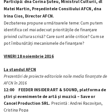
Participă: dna Corina Șuteu, Ministrul Culturii, dl
Matei Martin, Preşedintele Consiliului AFCN, dna
Irina Cios, Director AFCN.
Dezbaterea propune următoarele teme: Cum putem
identifica cel mai adecvat prioritățile de finanțare
privind cultura scrisă? Care sunt ariile critice? Cum se
pot îmbunătăți mecanismele de finanțare?
VINERI 18 noiembrie 2016
La standul AFCN
Prezentări de proiecte editoriale noile media finanțate de
AFCN în 2016
12:00 FEEDER INSIDER ART & SOUND, platforma de
știri și evenimente de artă și muzică – Save or
Cancel Production SRL.
Prezintă : Andrei Racovițan,
Cristina Popa