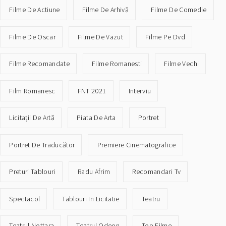
Filme De Actiune
Filme De Arhivă
Filme De Comedie
Filme De Oscar
Filme De Vazut
Filme Pe Dvd
Filme Recomandate
Filme Romanesti
Filme Vechi
Film Romanesc
FNT 2021
Interviu
Licitații De Artă
Piata De Arta
Portret
Portret De Traducător
Premiere Cinematografice
Preturi Tablouri
Radu Afrim
Recomandari Tv
Spectacol
Tablouri In Licitatie
Teatru
Teatrul Nottara
Teatrul Odeon
Top Filme