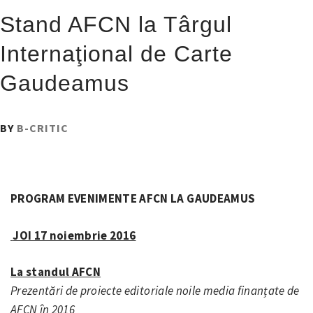
Stand AFCN la Târgul
Internaţional de Carte
Gaudeamus
PUBLISHED
BY
B-CRITIC
ON
:
18
NOIEMBRIE
PROGRAM EVENIMENTE AFCN LA GAUDEAMUS
2016
JOI 17 noiembrie 2016
La standul AFCN
Prezentări de proiecte editoriale noile media finanțate de
AFCN în 2016