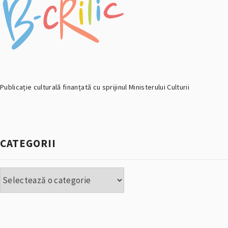
Publicație culturală finanțată cu sprijinul Ministerului Culturii
CATEGORII
Categorii