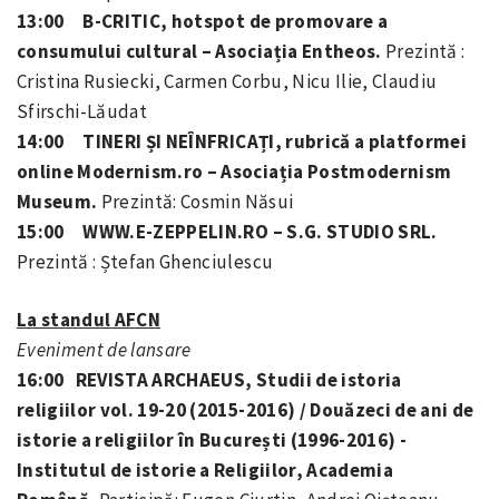
13:00 B-CRITIC, hotspot de promovare a
consumului cultural – Asociația Entheos.
Prezintă :
Cristina Rusiecki, Carmen Corbu, Nicu Ilie, Claudiu
Sfirschi-Lăudat
14:00 TINERI ȘI NEÎNFRICAȚI, rubrică a platformei
online Modernism.ro – Asociația Postmodernism
Museum.
Prezintă: Cosmin Năsui
15:00 WWW.E-ZEPPELIN.RO – S.G. STUDIO SRL.
Prezintă : Ștefan Ghenciulescu
La standul AFCN
Eveniment de lansare
16:00 REVISTA ARCHAEUS,
Studii de istoria
religiilor vol. 19-20 (2015-2016) / Douăzeci de ani de
istorie a religiilor în București (1996-2016) -
Institutul de istorie a Religiilor, Academia