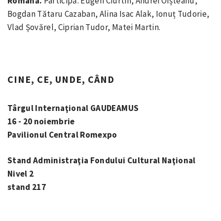
Română.
Participă: Eugen Ciurtin, Andrei Oișteanu,
Bogdan Tătaru Cazaban, Alina Isac Alak, Ionuț Tudorie,
Vlad Șovărel, Ciprian Tudor, Matei Martin.
CINE, CE, UNDE, CÂND
Târgul Internaţional GAUDEAMUS
16 - 20 noiembrie
Pavilionul Central Romexpo
Stand Administraţia Fondului Cultural Naţional
Nivel 2
stand 217