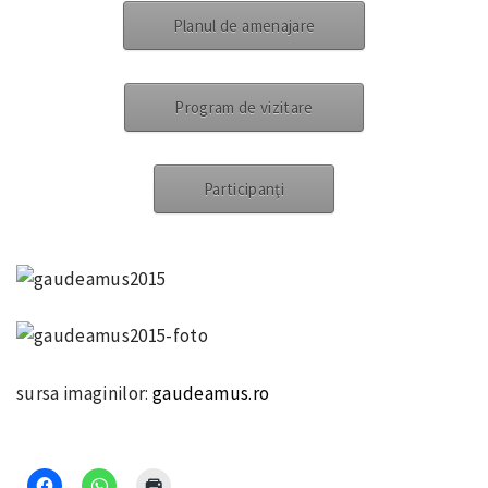
Planul de amenajare
Program de vizitare
Participanţi
sursa imaginilor:
gaudeamus.ro