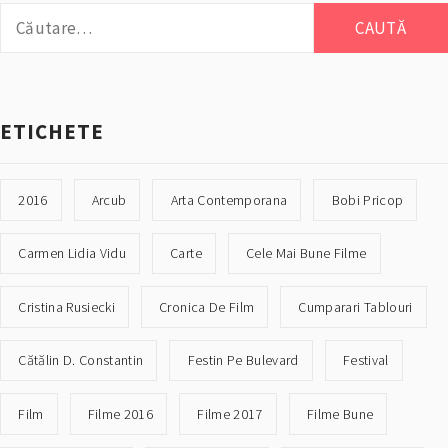
Caută
după:
ETICHETE
2016
Arcub
Arta Contemporana
Bobi Pricop
Carmen Lidia Vidu
Carte
Cele Mai Bune Filme
Cristina Rusiecki
Cronica De Film
Cumparari Tablouri
Cătălin D. Constantin
Festin Pe Bulevard
Festival
Film
Filme 2016
Filme 2017
Filme Bune