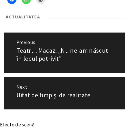
ACTUALITATEA
Navigare
Previous
Teatrul Macaz: „Nu ne-am născut
Previous
în
post:
în locul potrivit”
articole
Next
Uitat de timp și de realitate
Next
post:
Efecte de scenă