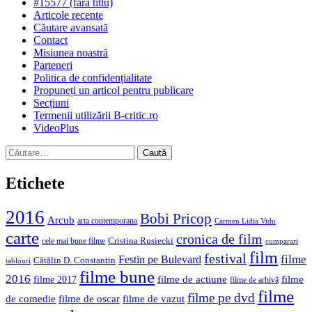
#15577 (fără titlu)
Articole recente
Căutare avansată
Contact
Misiunea noastră
Parteneri
Politica de confidențialitate
Propuneți un articol pentru publicare
Secțiuni
Termenii utilizării B-critic.ro
VideoPlus
Caută
după:
Etichete
2016
Bobi Pricop
Arcub
arta contemporana
Carmen Lidia Vidu
carte
cronica de film
Cristina Rusiecki
cele mai bune filme
cumparari
film
festival
filme
Festin pe Bulevard
Cătălin D. Constantin
tablouri
filme bune
2016
filme de actiune
filme
filme 2017
filme de arhivă
filme
filme pe dvd
de comedie
filme de oscar
filme de vazut