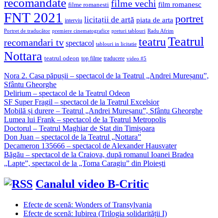
recomandate
filme vechi
film romanesc
filme romanesti
FNT 2021
portret
licitații de artă
piata de arta
interviu
Portret de traducător
premiere cinematografice
preturi tablouri
Radu Afrim
Teatrul
teatru
recomandari tv
spectacol
tablouri in licitatie
Nottara
teatrul odeon
top filme
traducere
video #5
Nora 2. Casa păpușii – spectacol de la Teatrul „Andrei Mureșanu”,
Sfântu Gheorghe
Delirium – spectacol de la Teatrul Odeon
SF Super Fragil – spectacol de la Teatrul Excelsior
Mobilă și durere – Teatrul „Andrei Mureșanu”, Sfântu Gheorghe
Lumea lui Frank – spectacol de la Teatrul Metropolis
Doctorul – Teatrul Maghiar de Stat din Timișoara
Don Juan – spectacol de la Teatrul „Nottara”
Decameron 135666 – spectacol de Alexander Hausvater
Băgău – spectacol de la Craiova, după romanul Ioanei Bradea
„Lapte”, spectacol de la „Toma Caragiu” din Ploiești
Canalul video B-Critic
Efecte de scenă: Wonders of Transylvania
Efecte de scenă: Iubirea (Trilogia solidarității I)