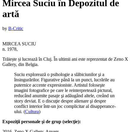
Mircea Suciu în Depozitul de
artă
Published
by
B-Critic
on
:
MIRCEA SUCIU
8
n. 1978,
septembrie
2016
8
Trăiește și lucrează în Cluj. În ultimii ani este reprezentat de Zeno X
noiembrie
Gallery, din Belgia.
2016
Suciu explorează o psihologie a slăbiciunilor şi a
însingurărilor. Figurative până la un punct, lucrările au
puternice accente expresioniste. Artistul foloseşte
imagini fotografice pe care le reinterpretează pictural,
reducând anumite pasaje şi adăugând altele, creând un
story deviat. E o discuţie despre alienare şi despre
conflict interior într-un joc complicitar al disapperance-
ului. (
Cultura
)
Expoziţii personale şi de grup (selecţie):
2016, Zeno X Gallery, Anvers