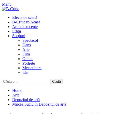
Skip
Menu
to
content
Primary
Efecte de scenă
Menu
B-Critic.ro Acasă
Articole recente
Ediții
Secțiuni
Spectacol
Dans
Arte
Film
Online
Portrete
Metacultura
Idei
Caută
după:
Home
Arte
Depozitul de artă
Mircea Suciu în Depozitul de artă