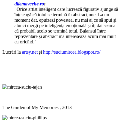
dilemavcehe.ro
:
"Orice artist inteligent care lucrează figurativ ajunge să
înţeleagă că totul se termină în abstracţiune. La un
moment dat, epuizezi povestea, nu mai ai ce să spui şi
atunci mergi pe inteligenţa emoţională şi îţi dai seama
că probabil acolo se termină totul. Balansul între
reprezentare şi abstract mă interesează acum mai mult
ca oricînd."
Lucrări la
artsy.net
şi
http://suciumircea.blogspot.ro/
The Garden of My Memories , 2013