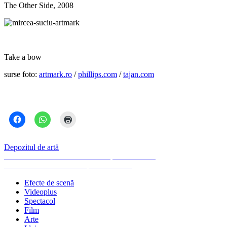
The Other Side, 2008
Take a bow
surse foto:
artmark.ro
/
phillips.com
/
tajan.com
Depozitul de artă
Navigare
Previous
Previous
Francisc Chiuariu în Depozitul de artă
Next
post:
Next
Geta Brătescu în Depozitul de artă
în
post:
Efecte de scenă
articole
Videoplus
Spectacol
Film
Arte