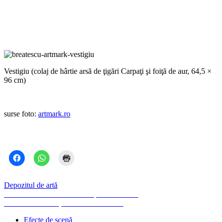
Vestigiu (colaj de hârtie arsă de ţigări Carpaţi şi foiţă de aur, 64,5 ×
96 cm)
surse foto:
artmark.ro
Depozitul de artă
Navigare
Previous
Previous
Mircea Suciu în Depozitul de artă
Next
post:
Next
Hindi Zahra, la Arenele Romane
în
post:
Efecte de scenă