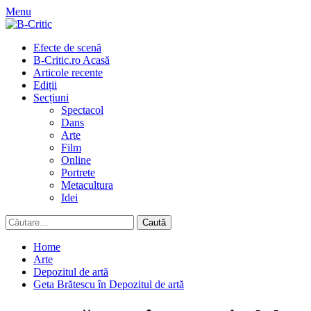
Skip
Menu
to
content
Primary
Efecte de scenă
Menu
B-Critic.ro Acasă
Articole recente
Ediții
Secțiuni
Spectacol
Dans
Arte
Film
Online
Portrete
Metacultura
Idei
Caută
după:
Home
Arte
Depozitul de artă
Geta Brătescu în Depozitul de artă