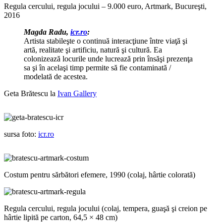
Regula cercului, regula jocului – 9.000 euro, Artmark, Bucureşti,
2016
Magda Radu,
icr.ro
:
Artista stabileşte o continuă interacţiune între viaţă şi
artă, realitate şi artificiu, natură şi cultură. Ea
colonizează locurile unde lucrează prin însăşi prezenţa
sa şi în acelaşi timp permite să fie contaminată /
modelată de acestea.
Geta Brătescu la
Ivan Gallery
sursa foto:
icr.ro
Costum pentru sărbători efemere, 1990 (colaj, hârtie colorată)
Regula cercului, regula jocului (colaj, tempera, guaşă şi creion pe
hârtie lipită pe carton, 64,5 × 48 cm)