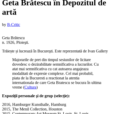
Geta Brătescu în Depozitul de
artă
Published
by
B-Critic
on
:
Geta Brătescu
8
n. 1926, Ploieşti.
septembrie
2016
8
Trăiește și lucrează în Bucureşti. Este reprezentată de Ivan Gallery
noiembrie
2016
Majorarile de pret din timpul sesiunilor de licitare
dovedesc o dezirabilitate semnificativa a lucrarilor. Cu
atat mai semnificativa cu cat autoarea angajeaza
modalitati de expresie complexe. Cel mai probabil,
piata de la Bucuresti a reactionat la atentia
internationala de care Geta Bratescu se bucura în ultima
vreme (
Cultura
)
Expoziţii personale şi de grup (selecţie):
2016, Hamburger Kunsthalle, Hamburg
2015, The Menil Collection, Houston
2015, Contemporary Art Museum St. Louis, St. Louis