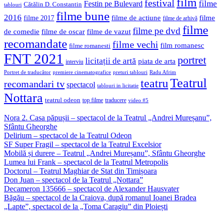
film
festival
filme
Festin pe Bulevard
Cătălin D. Constantin
tablouri
filme bune
2016
filme de actiune
filme
filme 2017
filme de arhivă
filme
filme pe dvd
de comedie
filme de oscar
filme de vazut
recomandate
filme vechi
film romanesc
filme romanesti
FNT 2021
portret
licitații de artă
piata de arta
interviu
Portret de traducător
premiere cinematografice
preturi tablouri
Radu Afrim
Teatrul
teatru
recomandari tv
spectacol
tablouri in licitatie
Nottara
teatrul odeon
top filme
traducere
video #5
Nora 2. Casa păpușii – spectacol de la Teatrul „Andrei Mureșanu”,
Sfântu Gheorghe
Delirium – spectacol de la Teatrul Odeon
SF Super Fragil – spectacol de la Teatrul Excelsior
Mobilă și durere – Teatrul „Andrei Mureșanu”, Sfântu Gheorghe
Lumea lui Frank – spectacol de la Teatrul Metropolis
Doctorul – Teatrul Maghiar de Stat din Timișoara
Don Juan – spectacol de la Teatrul „Nottara”
Decameron 135666 – spectacol de Alexander Hausvater
Băgău – spectacol de la Craiova, după romanul Ioanei Bradea
„Lapte”, spectacol de la „Toma Caragiu” din Ploiești