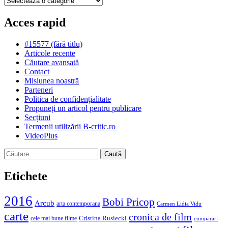
Acces rapid
#15577 (fără titlu)
Articole recente
Căutare avansată
Contact
Misiunea noastră
Parteneri
Politica de confidențialitate
Propuneți un articol pentru publicare
Secțiuni
Termenii utilizării B-critic.ro
VideoPlus
Caută
după:
Etichete
2016
Bobi Pricop
Arcub
arta contemporana
Carmen Lidia Vidu
carte
cronica de film
Cristina Rusiecki
cele mai bune filme
cumparari