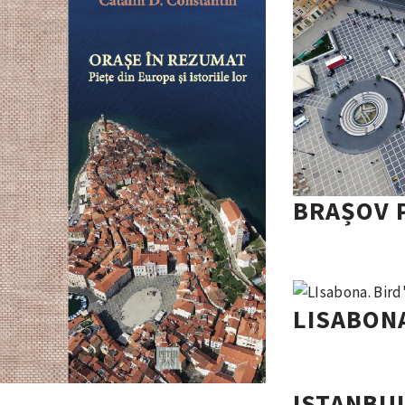
BRAȘOV 
LISABONA
ISTANBUL