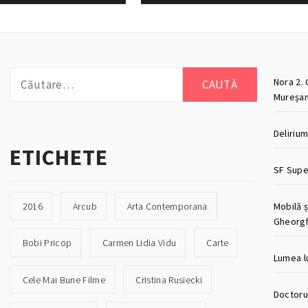
Caută
Nora 2. 
după:
Mureșan
Deliriu
ETICHETE
SF Super
2016
Arcub
Arta Contemporana
Mobilă ș
Gheorg
Bobi Pricop
Carmen Lidia Vidu
Carte
Lumea lu
Cele Mai Bune Filme
Cristina Rusiecki
Doctorul