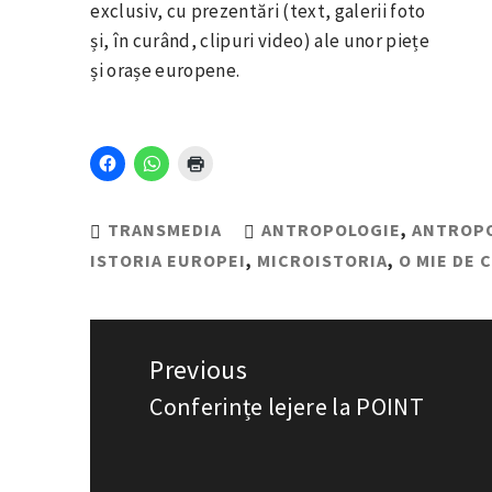
exclusiv, cu prezentări (text, galerii foto
și, în curând, clipuri video) ale unor piețe
și orașe europene.
TRANSMEDIA
ANTROPOLOGIE
,
ANTROPO
ISTORIA EUROPEI
,
MICROISTORIA
,
O MIE DE 
Navigare
Previous
în
Conferințe lejere la POINT
Previous
articole
post: