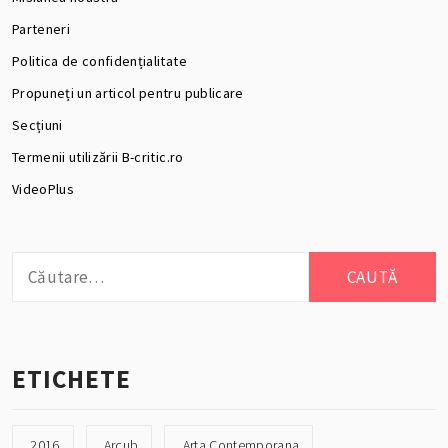
Parteneri
Politica de confidențialitate
Propuneți un articol pentru publicare
Secțiuni
Termenii utilizării B-critic.ro
VideoPlus
Caută
după:
ETICHETE
2016
Arcub
Arta Contemporana