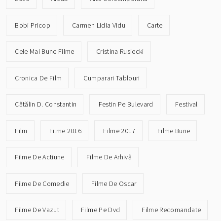
Bobi Pricop
Carmen Lidia Vidu
Carte
Cele Mai Bune Filme
Cristina Rusiecki
Cronica De Film
Cumparari Tablouri
Cătălin D. Constantin
Festin Pe Bulevard
Festival
Film
Filme 2016
Filme 2017
Filme Bune
Filme De Actiune
Filme De Arhivă
Filme De Comedie
Filme De Oscar
Filme De Vazut
Filme Pe Dvd
Filme Recomandate