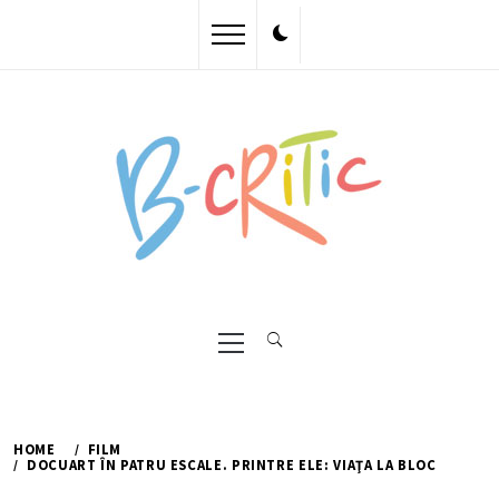
Skip
to
content
Primary
Menu
HOME
FILM
DOCUART ÎN PATRU ESCALE. PRINTRE ELE: VIAŢA LA BLOC