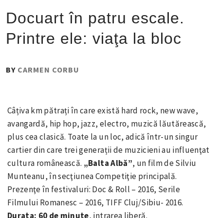
Docuart în patru escale.
Printre ele: viaţa la bloc
PUBLISHED
BY
CARMEN CORBU
ON
:
27
Câțiva km pătrați în care există hard rock, new wave,
SEPTEMBRIE
avangardă, hip hop, jazz, electro, muzică lăutărească,
2016
plus cea clasică. Toate la un loc, adică într-un singur
cartier din care trei generații de muzicieni au influenţat
cultura românească.
„Balta Albă”
, un film de Silviu
Munteanu, în secţiunea Competiţie principală.
Prezenţe în festivaluri: Doc & Roll – 2016, Serile
Filmului Romanesc – 2016, TIFF Cluj/Sibiu- 2016.
Durata: 60 de minute
, intrarea liberă.