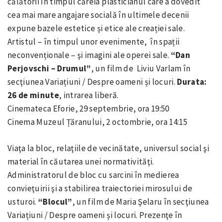
călătorii în timpul căreia plasticianul care a dovedit
cea mai mare angajare socială în ultimele decenii
expune bazele estetice și etice ale creației sale.
Artistul – în timpul unor evenimente, în spații
neconvenționale – şi imagini ale operei sale.
“Dan
Perjovschi – Drumul”
, un film de Liviu Varlam în
secţiunea Variațiuni / Despre oameni și locuri.
Durata:
26 de minute
, intrarea liberă.
Cinemateca Eforie, 29 septembrie, ora 19:50
Cinema Muzeul Țăranului, 2 octombrie, ora 14:15
Viaţa la bloc, relaţiile de vecinătate, universul social şi
material în căutarea unei normativităţi.
Administratorul de bloc cu sarcini în medierea
convieţuirii şi a stabilirea traiectoriei mirosului de
usturoi.
“Blocul”
, un film de Maria Şelaru în secţiunea
Variațiuni / Despre oameni și locuri. Prezenţe în