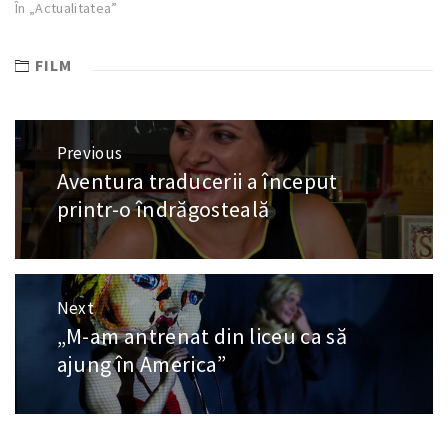
În „Actualitatea”
FILM
Navigare
Previous
în
Aventura traducerii a început
Previous
articole
post:
printr-o îndrăgosteală
Next
„M-am antrenat din liceu ca să
Next
post:
ajung în America”