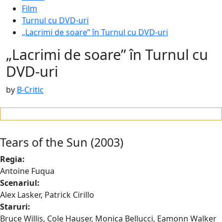
Film
Turnul cu DVD-uri
„Lacrimi de soare” în Turnul cu DVD-uri
„Lacrimi de soare” în Turnul cu
DVD-uri
Published
by
B-Critic
on
:
9
septembrie
Tears of the Sun (2003)
2016
11
Regia:
noiembrie
Antoine Fuqua
2016
Scenariul:
Alex Lasker, Patrick Cirillo
Staruri:
Bruce Willis, Cole Hauser, Monica Bellucci, Eamonn Walker