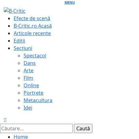
Skip
MENU
to
Primary
Efecte de scenă
content
Menu
B-Critic.ro Acasă
Articole recente
Ediții
Secțiuni
Spectacol
Dans
Arte
Film
Online
Portrete
Metacultura
Idei
Caută
după:
Home