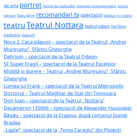
portret
de arta
Portret de traducător
premiere cinematografice
preturi
recomandari tv
spectacol
tablouri
Radu Afrim
tablouri in licitatie
Teatrul Nottara
teatru
teatrul odeon
top filme
traducere
video #5
Nora 2. Casa păpușii – spectacol de la Teatrul „Andrei
Mureșanu”, Sfântu Gheorghe
Delirium – spectacol de la Teatrul Odeon
SF Super Fragil – spectacol de la Teatrul Excelsior
Mobilă și durere – Teatrul „Andrei Mureșanu”, Sfântu
Gheorghe
Lumea lui Frank – spectacol de la Teatrul Metropolis
Doctorul – Teatrul Maghiar de Stat din Timișoara
Don Juan – spectacol de la Teatrul „Nottara”
Decameron 135666 – spectacol de Alexander Hausvater
Băgău – spectacol de la Craiova, după romanul Ioanei
Bradea
„Lapte”, spectacol de la „Toma Caragiu” din Ploiești