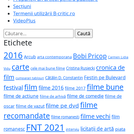
Secțiuni
Termenii utilizării B-critic.ro
VideoPlus
Caută
după:
Etichete
2016
Bobi Pricop
Arcub
arta contemporana
Carmen Lidia
carte
cronica de
Cristina Rusiecki
cele mai bune filme
Vidu
film
Festin pe Bulevard
Cătălin D. Constantin
cumparari tablouri
filme bune
film
festival
filme 2016
filme 2017
filme de actiune
filme de comedie
filme de
filme de arhivă
filme
filme pe dvd
oscar
filme de vazut
recomandate
filme vechi
film
filme romanesti
FNT 2021
licitații de artă
romanesc
piata
interviu