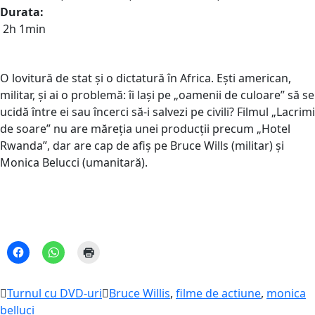
Durata:
2h 1min
O lovitură de stat și o dictatură în Africa. Ești american,
militar, şi ai o problemă: îi lași pe „oamenii de culoare” să se
ucidă între ei sau încerci să-i salvezi pe civili? Filmul „Lacrimi
de soare” nu are măreția unei producții precum „Hotel
Rwanda”, dar are cap de afiș pe Bruce Wills (militar) și
Monica Belucci (umanitară).
Turnul cu DVD-uri
Bruce Willis
,
filme de actiune
,
monica
belluci