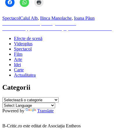
Spectacol
Calul Alb
,
Ilinca Manolache
,
Ioana Păun
Navigare
Previous
Previous
Cifre bune pentru „Contabilul”
Next
post:
Next
Prin hățișul codului binar / (D)EFECTUL PLACEBO
în
post:
Efecte de scenă
articole
Videoplus
Spectacol
Film
Arte
Idei
Carte
Actualitatea
Categorii
Categorii
Powered by
Translate
B-Critic.ro este editat de Asociația Entheos