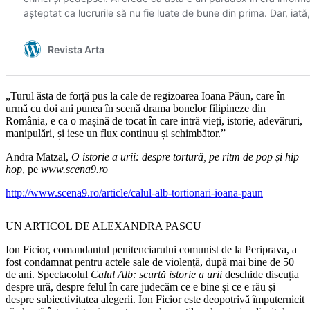
„Turul ăsta de forță pus la cale de regizoarea Ioana Păun, care în
urmă cu doi ani punea în scenă drama bonelor filipineze din
România, e ca o mașină de tocat în care intră vieți, istorie, adevăruri,
manipulări, și iese un flux continuu și schimbător.”
Andra Matzal,
O istorie a urii: despre tortură, pe ritm de pop și hip
hop
, pe
www.scena9.ro
http://www.scena9.ro/article/calul-alb-tortionari-ioana-paun
UN ARTICOL DE ALEXANDRA PASCU
Ion Ficior, comandantul penitenciarului comunist de la Periprava, a
fost condamnat pentru actele sale de violență, după mai bine de 50
de ani. Spectacolul
Calul Alb: scurtă istorie a urii
deschide discuția
despre ură, despre felul în care judecăm ce e bine și ce e rău și
despre subiectivitatea alegerii. Ion Ficior este deopotrivă împuternicit