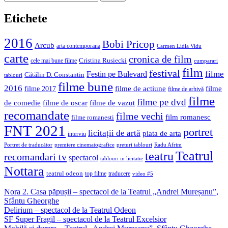
după:
Etichete
2016
Bobi Pricop
Arcub
arta contemporana
Carmen Lidia Vidu
carte
cronica de film
Cristina Rusiecki
cele mai bune filme
cumparari
film
festival
filme
Festin pe Bulevard
Cătălin D. Constantin
tablouri
filme bune
2016
filme de actiune
filme
filme 2017
filme de arhivă
filme
filme pe dvd
de comedie
filme de oscar
filme de vazut
recomandate
filme vechi
film romanesc
filme romanesti
FNT 2021
portret
licitații de artă
piata de arta
interviu
Portret de traducător
premiere cinematografice
preturi tablouri
Radu Afrim
Teatrul
teatru
recomandari tv
spectacol
tablouri in licitatie
Nottara
teatrul odeon
top filme
traducere
video #5
Nora 2. Casa păpușii – spectacol de la Teatrul „Andrei Mureșanu”,
Sfântu Gheorghe
Delirium – spectacol de la Teatrul Odeon
SF Super Fragil – spectacol de la Teatrul Excelsior