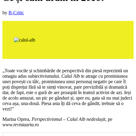
Published
by
B-Critic
on
:
25
noiembrie
2016
30
noiembrie
2016
„Toate vocile și schimbările de perspectivă din piesă reprezintă un
omagiu adus subiectivismului.
Calul Alb
te atrage cu promisiunea
unei povești cu tâlc, promisiunea unui personaj negativ pe care îl
poți disprețui fără să te simți vinovat, pare previzibilă și dramatică
dar, de fapt, este o gură de aer proaspăt în teatrul activist de azi. Ieși
de acolo amuzat, un pic pe gânduri și, sper eu, gata să nu mai judeci
ceva așa, una-două. Piesa asta îți dă ceva de gândit, trebuie să o
vezi!”
Marina Oprea,
Perspectivismul – Calul Alb nedeslușit
, pe
www.revistaarta.ro