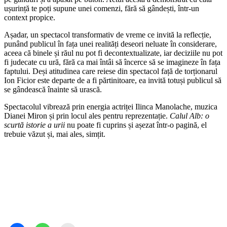
ușurință te poți supune unei comenzi, fără să gândești, într-un
context propice.
Așadar, un spectacol transformativ de vreme ce invită la reflecție,
punând publicul în fața unei realități deseori neluate în considerare,
aceea că binele și răul nu pot fi decontextualizate, iar deciziile nu pot
fi judecate cu ură, fără ca mai întâi să încerce să se imagineze în fața
faptului. Deși atitudinea care reiese din spectacol față de torționarul
Ion Ficior este departe de a fi părtinitoare, ea invită totuși publicul să
se gândească înainte să urască.
Spectacolul vibrează prin energia actriței Ilinca Manolache, muzica
Dianei Miron și prin locul ales pentru reprezentație.
Calul Alb: o
scurtă istorie a urii
nu poate fi cuprins și așezat într-o pagină, el
trebuie văzut și, mai ales, simțit.