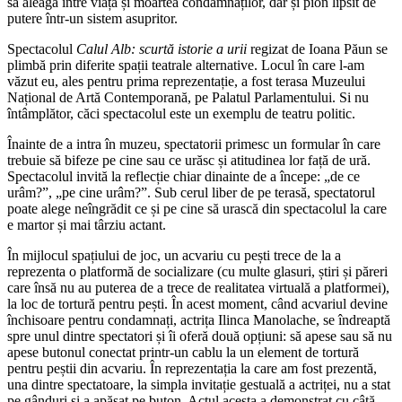
să aleagă între viața și moartea condamnaților, dar și pion lipsit de
putere într-un sistem asupritor.
Spectacolul
Calul Alb: scurtă istorie a urii
regizat de Ioana Păun se
plimbă prin diferite spații teatrale alternative. Locul în care l-am
văzut eu, ales pentru prima reprezentație, a fost terasa Muzeului
Național de Artă Contemporană, pe Palatul Parlamentului. Si nu
întâmplător, căci spectacolul este un exemplu de teatru politic.
Înainte de a intra în muzeu, spectatorii primesc un formular în care
trebuie să bifeze pe cine sau ce urăsc și atitudinea lor față de ură.
Spectacolul invită la reflecție chiar dinainte de a începe: „de ce
urâm?”, „pe cine urâm?”. Sub cerul liber de pe terasă, spectatorul
poate alege neîngrădit ce și pe cine să urască din spectacolul la care
e martor și mai târziu actant.
În mijlocul spațiului de joc, un acvariu cu pești trece de la a
reprezenta o platformă de socializare (cu multe glasuri, știri și păreri
care însă nu au puterea de a trece de realitatea virtuală a platformei),
la loc de tortură pentru pești. În acest moment, când acvariul devine
închisoare pentru condamnați, actrița Ilinca Manolache, se îndreaptă
spre unul dintre spectatori și îi oferă două opțiuni: să apese sau să nu
apese butonul conectat printr-un cablu la un element de tortură
pentru peștii din acvariu. În reprezentația la care am fost prezentă,
una dintre spectatoare, la simpla invitație gestuală a actriței, nu a stat
pe gânduri și a apăsat pe buton. Actul acesta a demonstrat cu câtă