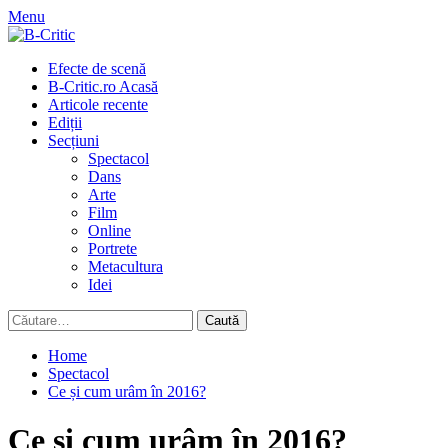
Skip
Menu
to
content
Primary
Efecte de scenă
Menu
B-Critic.ro Acasă
Articole recente
Ediții
Secțiuni
Spectacol
Dans
Arte
Film
Online
Portrete
Metacultura
Idei
Caută
după:
Home
Spectacol
Ce și cum urâm în 2016?
Ce și cum urâm în 2016?