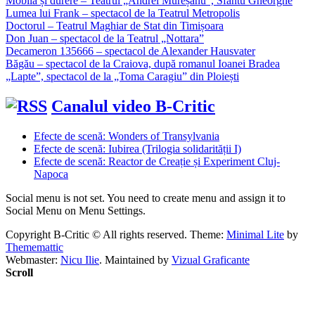
Mobilă și durere – Teatrul „Andrei Mureșanu”, Sfântu Gheorghe
Lumea lui Frank – spectacol de la Teatrul Metropolis
Doctorul – Teatrul Maghiar de Stat din Timișoara
Don Juan – spectacol de la Teatrul „Nottara”
Decameron 135666 – spectacol de Alexander Hausvater
Băgău – spectacol de la Craiova, după romanul Ioanei Bradea
„Lapte”, spectacol de la „Toma Caragiu” din Ploiești
Canalul video B-Critic
Efecte de scenă: Wonders of Transylvania
Efecte de scenă: Iubirea (Trilogia solidarității I)
Efecte de scenă: Reactor de Creație și Experiment Cluj-
Napoca
Social menu is not set. You need to create menu and assign it to
Social Menu on Menu Settings.
Copyright B-Critic © All rights reserved.
Theme:
Minimal Lite
by
Thememattic
Webmaster:
Nicu Ilie
. Maintained by
Vizual Graficante
Scroll