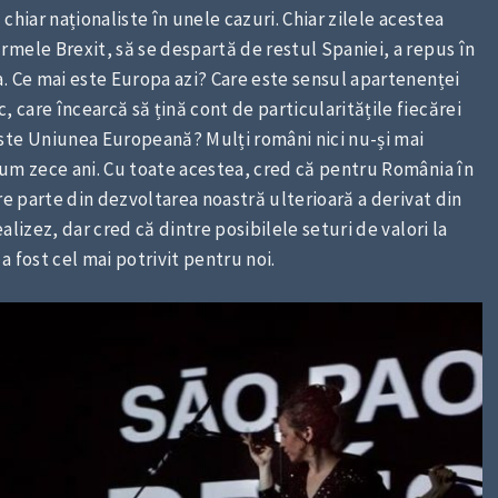
chiar naționaliste în unele cazuri. Chiar zilele acestea
mele Brexit, să se despartă de restul Spaniei, a repus în
. Ce mai este Europa azi? Care este sensul apartenenței
care încearcă să țină cont de particularitățile fiecărei
ste Uniunea Europeană? Mulți români nici nu-și mai
cum zece ani. Cu toate acestea, cred că pentru România în
re parte din dezvoltarea noastră ulterioară a derivat din
lizez, dar cred că dintre posibilele seturi de valori la
 fost cel mai potrivit pentru noi.