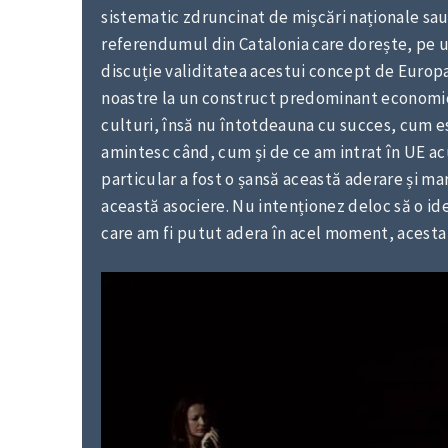
sistematic zdruncinat de mișcări naționale sau 
referendumul din Catalonia care dorește, pe ur
discuție validitatea acestui concept de Europa
noastre la un construct predominant economic, 
culturi, însă nu întotdeauna cu succes, cum e
amintesc când, cum și de ce am intrat în UE a
particular a fost o șansă această aderare și ma
această asociere. Nu intenționez deloc să o idea
care am fi putut adera în acel moment, acesta a