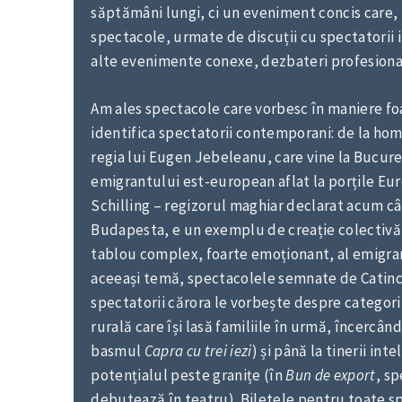
săptămâni lungi, ci un eveniment concis care,
spectacole, urmate de discuții cu spectatorii i
alte evenimente conexe, dezbateri profesionale
Am ales spectacole care vorbesc în maniere fo
identifica spectatorii contemporani: de la ho
regia lui Eugen Jebeleanu, care vine la Bucureș
emigrantului est-european aflat la porțile Eu
Schilling – regizorul maghiar declarat acum c
Budapesta, e un exemplu de creație colectivă, 
tablou complex, foarte emoționant, al emigrant
aceeași temă, spectacolele semnate de Catinc
spectatorii cărora le vorbește despre categori
rurală care își lasă familiile în urmă, încercând
basmul
Capra cu trei iezi
) și până la tinerii in
potențialul peste granițe (în
Bun de
export
, sp
debutează în teatru). Biletele pentru toate sp