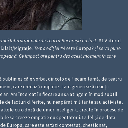
formei Internaționale de Teatru București au fost:
#1 Viitorul
lălalt/Migraţie
. Tema ediţiei
#4
este
Europa
? şi se va pune
uropeană. Ce impact are pentru dvs acest moment în care
ă subliniez că e vorba, dincolo de fiecare temă, de teatru
ameni, care creează empatie, care generează reacții
re an. Am încercat în fiecare an să atingem în mod subtil
e de facturi diferite, nu neapărat militante sau activiste,
 altele cu o doză de umor inteligent, create în procese de
ile să creeze empatie cu spectatorii. La fel și de data
de Europa, care este astăzi contestat, chestionat,