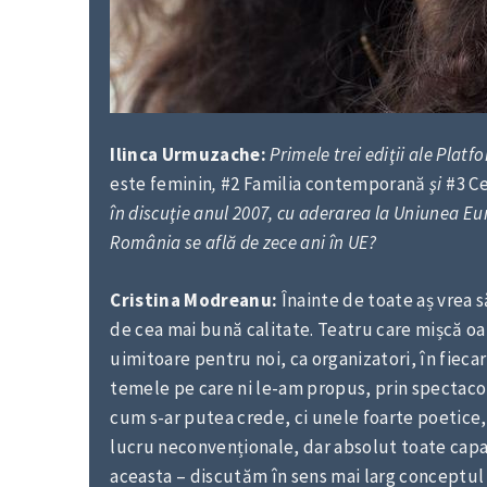
Ilinca Urmuzache:
Primele trei ediţii ale Plat
este feminin
,
#2 Familia contemporană
şi
#3 Ce
în discuţie anul 2007, cu aderarea la Uniunea E
România se află de zece ani în UE?
Cristina Modreanu:
Înainte de toate aș vrea s
de cea mai bună calitate. Teatru care mișcă o
uimitoare pentru noi, ca organizatori, în fieca
temele pe care ni le-am propus, prin spectacol
cum s-ar putea crede, ci unele foarte poetice,
lucru neconvenționale, dar absolut toate capab
aceasta – discutăm în sens mai larg conceptul 