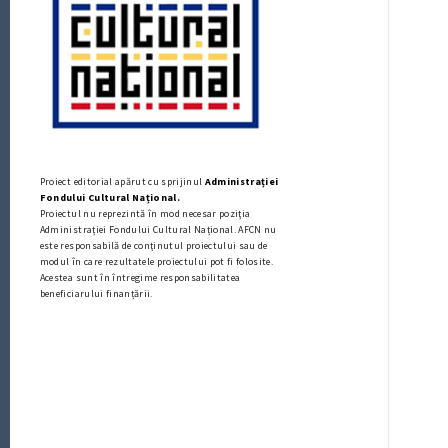
Proiect editorial apărut cu sprijinul
Administrației
Fondului Cultural Național.
Proiectul nu reprezintă în mod necesar poziţia
Administrației Fondului Cultural Național. AFCN nu
este responsabilă de conținutul proiectului sau de
modul în care rezultatele proiectului pot fi folosite.
Acestea sunt în întregime responsabilitatea
beneficiarului finanțării.