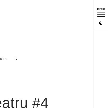
MENU
NI
eatru #4