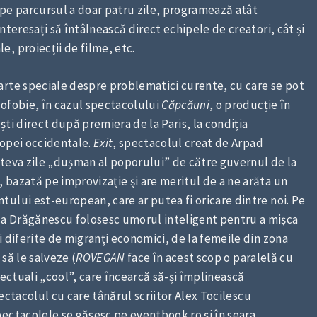
 pe parcursul a doar patru zile, programează atât
nteresați să întâlnească direct echipele de creatori, cât și
, proiecții de filme, etc.
arte speciale despre problematici curente, cu care se pot
mofobie, în cazul spectacolului
Căpcăuni
, o producție în
ti direct după premiera de la Paris, la condiția
ropei occidentale.
Exit
, spectacolul creat de Arpad
âteva zile „dușman al poporului” de către guvernul de la
bazată pe improvizație și are meritul de a ne arăta un
ului est-european, care ar putea fi oricare dintre noi. Pe
a Drăgănescu folosesc umorul inteligent pentru a mișca
i diferite de migranți economici, de la femeile din zona
 să le salveze (
ROVEGAN
face în acest scop o paralelă cu
telectuali „cool”, care încearcă să-și împlinească
ectacolul cu care tânărul scriitor Alex Tocilescu
ectacolele se găsesc pe eventbook.ro și în seara