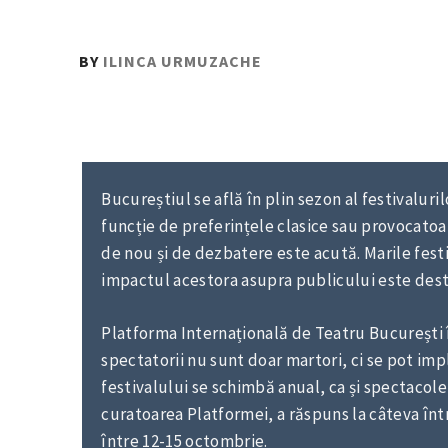
PUBLISHED
BY
ILINCA URMUZACHE
ON
:
4
OCTOMBRIE
2017
Bucureștiul se află în plin sezon al festivaluri
funcție de preferințele clasice sau provocatoa
de nou și de dezbatere este acută. Marile festi
impactul acestora asupra publicului este dest
Platforma Internațională de Teatru București î
spectatorii nu sunt doar martori, ci se pot im
festivalului se schimbă anual, ca și spectacol
curatoarea Platformei, a răspuns la câteva înt
între 12-15 octombrie.