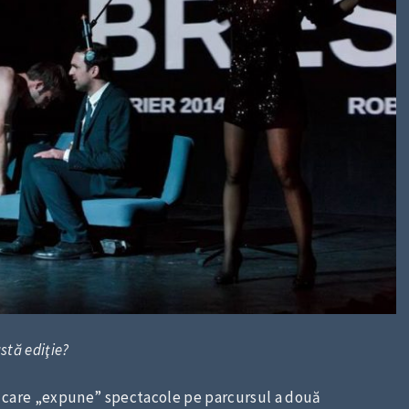
astă ediţie?
ă, care „expune” spectacole pe parcursul a două