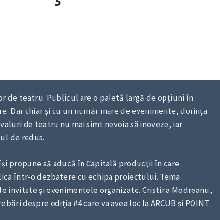
lor de teatru. Publicul are o paletă largă de opțiuni în
re. Dar chiar și cu un număr mare de evenimente, dorinţa
valuri de teatru nu mai simt nevoia să inoveze, iar
ul de redus.
și propune să aducă în Capitală producţii în care
plica într-o dezbatere cu echipa proiectului. Tema
ele invitate și evenimentele organizate. Cristina Modreanu,
rebări despre ediția #4 care va avea loc la ARCUB și POINT