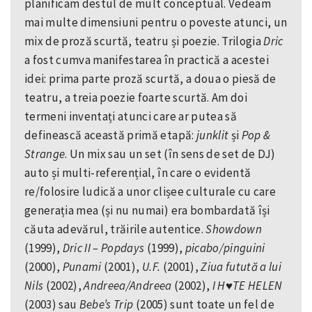
planificam destul de mult conceptual. Vedeam
mai multe dimensiuni pentru o poveste atunci, un
mix de proză scurtă, teatru și poezie. Trilogia
Dric
a fost cumva manifestarea în practică a acestei
idei: prima parte proză scurtă, a doua o piesă de
teatru, a treia poezie foarte scurtă. Am doi
termeni inventați atunci care ar putea să
definească această primă etapă:
junklit
și
Pop
&
Strange
. Un mix sau un set (în sens de set de DJ)
auto și multi-referențial, în care o evidentă
re/folosire ludică a unor clișee culturale cu care
generația mea (și nu numai) era bombardată își
căuta adevărul, trăirile autentice.
Showdown
(1999),
Dric II – Popdays
(1999),
picabo/pinguini
(2000),
Punami
(2001),
U.F.
(2001),
Ziua futută a lui
Nils
(2002),
Andreea/Andreea
(2002),
I H♥TE HELEN
(2003) sau
Bebe’s Trip
(2005) sunt toate un fel de