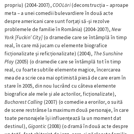
propriu) (2004-2007),
COOLöri
(deconstrucția – aproape
meta – a unei comedii bulevardiere în două acte
despre americani care sunt forțați să-și rezolve
problemele de familie în România) (2004-2007),
New
York
[Fuckin’ City]
(o dramedie care se întâmplă în timp
real, în care mă jucam cu elemente biografice
ficționalizate și reficționalizate) (2004),
The Sunshine
Play
(2005) (o dramedie care se întâmplă tot în timp
real, cu foarte subtile elemente magice, încercarea
mea de a scrie cea mai optimistă piesă de care eram în
stare în 2005, din nou lucrând cu câteva elemente
biografice ale mele și ale actorilor, ficționalizate),
Bucharest Calling
(2007) (o comedie a erorilor, o suită
de scene restrânse la maximum două personaje, în care
toate personajele își influențează la un moment dat
destinul),
Gigantic
(2008) (o dramă în două acte despre