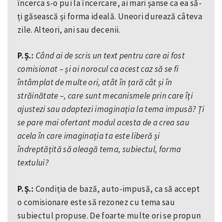
încerca s-o pui la încercare, ai mari șanse ca ea să-
ți găsească și forma ideală. Uneori durează câteva
zile. Alteori, ani sau decenii.
P.Ș.:
Când ai de scris un text pentru care ai fost
comisionat – și ai norocul ca acest caz să se fi
întâmplat de multe ori, atât în țară cât și în
străinătate –, care sunt mecanismele prin care îți
ajustezi sau adaptezi imaginația la tema impusă? Ți
se pare mai ofertant modul acesta de a crea sau
acela în care imaginația ta este liberă și
îndreptățită să aleagă tema, subiectul, forma
textului?
P.Ș.:
Condiția de bază, auto-impusă, ca să accept
o comisionare este să rezonez cu tema sau
subiectul propuse. De foarte multe ori se propun