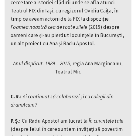
cercetare a istoriei clădirii unde se afla atunci
Teatrul FIX din Iași, cu regizorul Ovidiu Caița, în
timp ce aveam actorii de la FIX la dispoziție.
Foamea noastră cea de toate zilele
(2015) despre
oameni care și-au pierdut locuințele în București,
un alt proiect cu Ana și Radu Apostol.
Anul dispărut. 1989 – 2015
, regia Ana Mărgineanu,
Teatrul Mic
C.R.:
Ai continuat să colaborezi și cu colegii din
dramAcum?
P.Ș.:
Cu Radu Apostol am lucrat la
În cuvintele tale
(despre felul în care suntem învățați să povestim