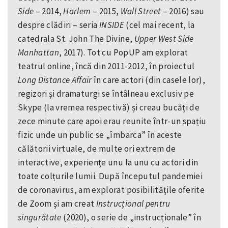
Side
– 2014,
Harlem
– 2015,
Wall Street
– 2016) sau
despre clădiri – seria
INSIDE
(cel mai recent, la
catedrala St. John The Divine,
Upper West
Side
Manhattan
, 2017). Tot cu PopUP am explorat
teatrul online, încă din 2011-2012, în proiectul
Long Distance Affair
în care actori (din casele lor),
regizori și dramaturgi se întâlneau exclusiv pe
Skype (la vremea respectivă) și creau bucăți de
zece minute care apoi erau reunite într-un spațiu
fizic unde un public se „îmbarca” în aceste
călătorii virtuale, de multe ori extrem de
interactive, experiențe unu la unu cu actori din
toate colțurile lumii. După începutul pandemiei
de coronavirus, am explorat posibilitățile oferite
de Zoom și am creat
Instrucțional pentru
singurătate
(2020), o serie de „instrucționale” în