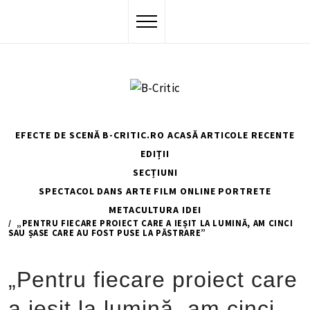
Skip
to
content
EFECTE DE SCENĂ
B-CRITIC.RO ACASĂ
ARTICOLE RECENTE
EDIȚII
SECȚIUNI
SPECTACOL
DANS
ARTE
FILM
ONLINE
PORTRETE
METACULTURA
IDEI
HOME
SPECTACOL
TEATRU
„PENTRU FIECARE PROIECT CARE A IEȘIT LA LUMINĂ, AM CINCI
SAU ȘASE CARE AU FOST PUSE LA PĂSTRARE”
„Pentru fiecare proiect care
a ieșit la lumină, am cinci