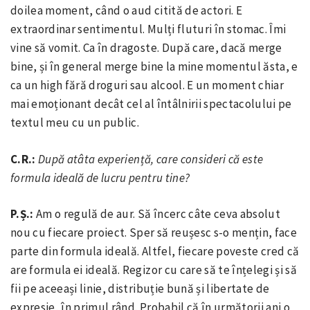
doilea moment, când o aud citită de actori. E
extraordinar sentimentul. Mulți fluturi în stomac. Îmi
vine să vomit. Ca în dragoste. După care, dacă merge
bine, și în general merge bine la mine momentul ăsta, e
ca un high fără droguri sau alcool. E un moment chiar
mai emoționant decât cel al întâlnirii spectacolului pe
textul meu cu un public.
C.R.:
După atâta experiență, care consideri că este
formula ideală de lucru pentru tine?
P.Ș.:
Am o regulă de aur. Să încerc câte ceva absolut
nou cu fiecare proiect. Sper să reușesc s-o mențin, face
parte din formula ideală. Altfel, fiecare poveste cred că
are formula ei ideală. Regizor cu care să te înțelegi și să
fii pe aceeași linie, distribuție bună și libertate de
expresie, în primul rând. Probabil că în următorii ani o