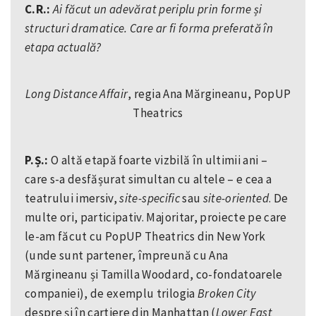
C.R.:
Ai făcut un adevărat periplu prin forme și
structuri dramatice. Care ar fi forma preferată în
etapa actuală?
Long Distance Affair
, regia Ana Mărgineanu, PopUP
Theatrics
P.Ș.:
O altă etapă foarte vizbilă în ultimii ani –
care s-a desfășurat simultan cu altele – e cea a
teatrului imersiv,
site-specific
sau
site-oriented
. De
multe ori, participativ. Majoritar, proiecte pe care
le-am făcut cu PopUP Theatrics din New York
(unde sunt partener, împreună cu Ana
Mărgineanu și Tamilla Woodard, co-fondatoarele
companiei), de exemplu trilogia
Broken City
despre și în cartiere din Manhattan (
Lower East