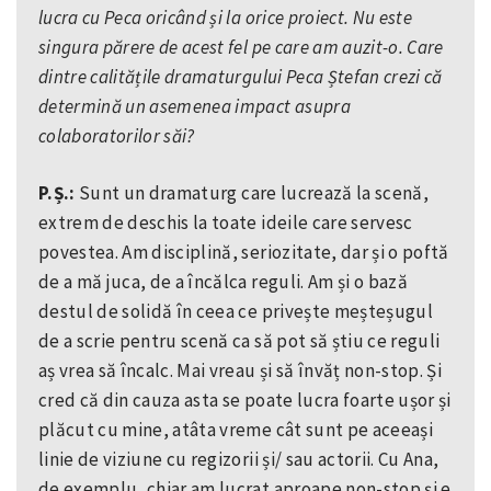
lucra cu Peca oricând și la orice proiect. Nu este
singura părere de acest fel pe care am auzit-o. Care
dintre calitățile dramaturgului Peca Ștefan crezi că
determină un asemenea impact asupra
colaboratorilor săi?
P.Ș.:
Sunt un dramaturg care lucrează la scenă,
extrem de deschis la toate ideile care servesc
povestea. Am disciplină, seriozitate, dar și o poftă
de a mă juca, de a încălca reguli. Am și o bază
destul de solidă în ceea ce privește meșteșugul
de a scrie pentru scenă ca să pot să știu ce reguli
aș vrea să încalc. Mai vreau și să învăț non-stop. Și
cred că din cauza asta se poate lucra foarte ușor și
plăcut cu mine, atâta vreme cât sunt pe aceeași
linie de viziune cu regizorii și/ sau actorii. Cu Ana,
de exemplu, chiar am lucrat aproape non-stop și e