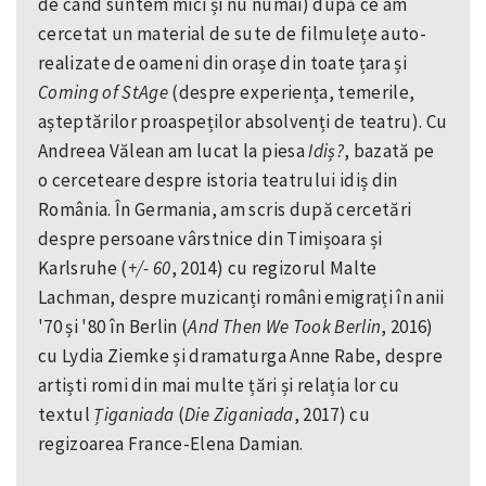
de când suntem mici și nu numai) după ce am
cercetat un material de sute de filmulețe auto-
realizate de oameni din orașe din toate țara și
Coming of StAge
(despre experiența, temerile,
așteptărilor proaspeților absolvenți de teatru). Cu
Andreea Vălean am lucat la piesa
Idiș?
, bazată pe
o cerceteare despre istoria teatrului idiș din
România. În Germania, am scris după cercetări
despre persoane vârstnice din Timișoara și
Karlsruhe (
+/- 60
, 2014) cu regizorul Malte
Lachman, despre muzicanți români emigrați în anii
'70 și '80 în Berlin (
And Then We Took Berlin
, 2016)
cu Lydia Ziemke și dramaturga Anne Rabe, despre
artiști romi din mai multe țări și relația lor cu
textul
Țiganiada
(
Die Ziganiada
, 2017) cu
regizoarea France-Elena Damian.