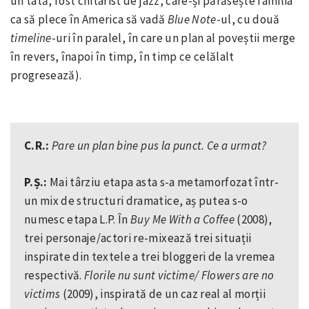
un tată, fost chitarist de jazz, care-și părăsește familia
ca să plece în America să vadă
Blue
Note
-ul, cu două
timeline
-uri în paralel, în care un plan al poveștii merge
în revers, înapoi în timp, în timp ce celălalt
progresează).
C.R.:
Pare un plan bine pus la punct. Ce a urmat?
P.Ș.:
Mai târziu etapa asta s-a metamorfozat într-
un mix de structuri dramatice, aș putea s-o
numesc etapa L.P. În
Buy Me With a Coffee
(2008),
trei personaje/actori re-mixează trei situații
inspirate din textele a trei bloggeri de la vremea
respectivă.
Florile nu sunt victime/ Flowers are no
victims
(2009), inspirată de un caz real al morții