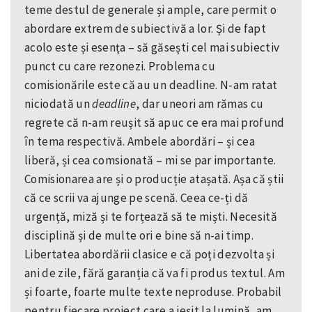
teme destul de generale și ample, care permit o
abordare extrem de subiectivă a lor. Și de fapt
acolo este și esența – să găsești cel mai subiectiv
punct cu care rezonezi. Problema cu
comisionările este că au un deadline. N-am ratat
niciodată un
deadline
, dar uneori am rămas cu
regrete că n-am reușit să apuc ce era mai profund
în tema respectivă. Ambele abordări – și cea
liberă, și cea comsionată – mi se par importante.
Comisionarea are și o producție atașată. Așa că știi
că ce scrii va ajunge pe scenă. Ceea ce-ți dă
urgență, miză și te forțează să te miști. Necesită
disciplină și de multe ori e bine să n-ai timp.
Libertatea abordării clasice e că poți dezvolta și
ani de zile, fără garanția că va fi produs textul. Am
și foarte, foarte multe texte neproduse. Probabil
pentru fiecare proiect care a ieșit la lumină, am