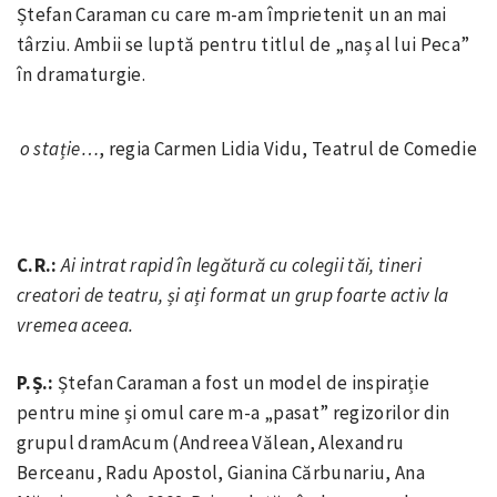
Ștefan Caraman cu care m-am împrietenit un an mai
târziu. Ambii se luptă pentru titlul de „naș al lui Peca”
în dramaturgie.
o stație…
, regia Carmen Lidia Vidu, Teatrul de Comedie
C.R.:
Ai intrat rapid în legătură cu colegii tăi, tineri
creatori de teatru, și ați format un grup foarte activ la
vremea aceea.
P.Ș.:
Ștefan Caraman a fost un model de inspirație
pentru mine și omul care m-a „pasat” regizorilor din
grupul dramAcum (Andreea Vălean, Alexandru
Berceanu, Radu Apostol, Gianina Cărbunariu, Ana