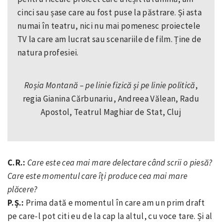
cinci sau șase care au fost puse la păstrare. Și asta
numai în teatru, nici nu mai pomenesc proiectele
TV la care am lucrat sau scenariile de film. Ține de
natura profesiei.
Roșia Montană – pe linie fizică și pe linie politică
,
regia Gianina Cărbunariu, Andreea Vălean, Radu
Apostol, Teatrul Maghiar de Stat, Cluj
C.R.:
Care este cea mai mare delectare când scrii o piesă?
Care este momentul care îți produce cea mai mare
plăcere?
P.Ș.:
Prima dată e momentul în care am un prim draft
pe care-l pot citi eu de la cap la altul, cu voce tare. Și al