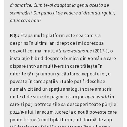
dramatice. Cum te-ai adaptat la genul acesta de
schimbări? Din punctul de vedere al dramaturgului,
aduc ceva nou?
P.Ș.:
Etapa multiplatform este cea care s-a
desprins în ultimii ani drept ce îmi doresc să
dezvolt cel mai mult.
#thenewoldhome
(2017-), o
instalație hibrid despre o bunică din România care
dispare într-un multivers în care trăiește în
diferite țări și timpuri și căutarea nepoatei ei, o
poveste în care spații virtuale pot fi deschise
numai vizitând un spațiu analog, în care am scris
un text de sute de pagini, ca un joc
open-world
în
care-ți poți petrece zile să descoperi toate părțile
puzzle
-ului. Iar acum lucrez la o nouă poveste care
poate fi spusă multiplatform, sub formă de app.