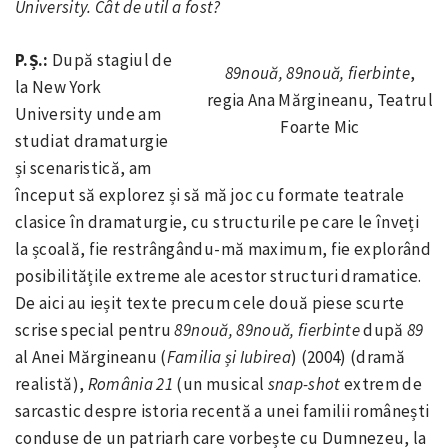
University. Cât de util a fost?
P.Ș.:
După stagiul de
89nouă, 89nouă, fierbinte
,
la New York
regia Ana Mărgineanu, Teatrul
University unde am
Foarte Mic
studiat dramaturgie
și scenaristică, am
început să explorez și să mă joc cu formate teatrale
clasice în dramaturgie, cu structurile pe care le înveți
la școală, fie restrângându-mă maximum, fie explorând
posibilitățile extreme ale acestor structuri dramatice.
De aici au ieșit texte precum cele două piese scurte
scrise special pentru
89nouă, 89nouă, fierbinte
după
89
al Anei Mărgineanu (
Familia și Iubirea
) (2004) (dramă
realistă),
România 21
(un musical
snap-shot
extrem de
sarcastic despre istoria recentă a unei familii românești
conduse de un patriarh care vorbește cu Dumnezeu, la