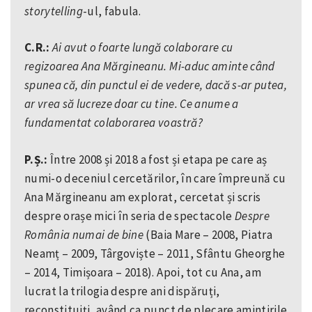
storytelling
-ul, fabula.
C.R.:
Ai avut o foarte lungă colaborare cu
regizoarea Ana Mărgineanu. Mi-aduc aminte când
spunea că, din punctul ei de vedere, dacă s-ar putea,
ar vrea să lucreze doar cu tine. Ce anume a
fundamentat colaborarea voastră?
P.Ș.:
Între 2008 și 2018 a fost și etapa pe care aș
numi-o deceniul cercetărilor, în care împreună cu
Ana Mărgineanu am explorat, cercetat și scris
despre orașe mici în seria de spectacole
Despre
România numai de bine
(Baia Mare – 2008, Piatra
Neamț – 2009, Târgoviște – 2011, Sfântu Gheorghe
– 2014, Timișoara – 2018). Apoi, tot cu Ana, am
lucrat la trilogia despre ani dispăruți,
reconstituiți, având ca punct de plecare amintirile