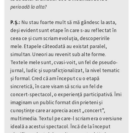
perioadă la alta?
P.Ș.:
Nu stau foarte mult să mă gândesc la asta,
deși evident sunt etape în care s-au reflectat în
ceea ce și cum scriam evoluția, descoperirile
mele. Etapele câteodată au existat paralel,
simultan. Uneori au revenit sub alte forme.
Textele mele sunt, cvasi-voit, un fel de pseudo-
jurnal, ludic și supraficționalizat, la nivel tematic
și formal. Cred că am început cu o etapă
sincretică, în care visam să scriu un fel de
concert-spectacol, o experiență participativă. Îmi
imaginam un public format din prieteni și
cunoștințe care ar aprecia acest „concert”,
multimedia. Textul pe care-l scriam era o versiune
ideală a acestui spectacol. Încă de la început