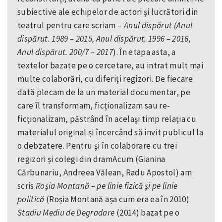
subiective ale echipelor de actori și lucrători din
teatrul pentru care scriam –
Anul dispărut (Anul
dispărut. 1989 – 2015, Anul dispărut. 1996 – 2016,
Anul dispărut. 200/7 – 2017
). În etapa asta, a
textelor bazate pe o cercetare, au intrat mult mai
multe colaborări, cu diferiți regizori. De fiecare
dată plecam de la un material documentar, pe
care îl transformam, ficționalizam sau re-
ficționalizam, păstrând în același timp relația cu
materialul original și încercând să invit publicul la
o debzatere. Pentru și în colaborare cu trei
regizori și colegi din dramAcum (Gianina
Cărbunariu, Andreea Vălean, Radu Apostol) am
scris
Roșia Montană – pe linie fizică și pe linie
politică
(Roșia Montană așa cum era ea în 2010).
Stadiu Mediu de Degradare
(2014) bazat pe o