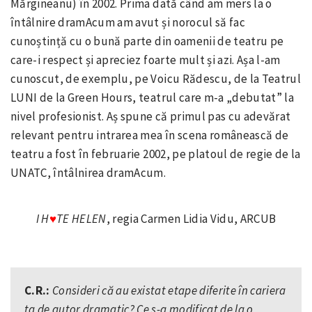
Mărgineanu) în 2002. Prima dată când am mers la o
întâlnire dramAcum am avut și norocul să fac
cunoștință cu o bună parte din oamenii de teatru pe
care-i respect și apreciez foarte mult și azi. Așa l-am
cunoscut, de exemplu, pe Voicu Rădescu, de la Teatrul
LUNI de la Green Hours, teatrul care m-a „debutat” la
nivel profesionist. Aș spune că primul pas cu adevărat
relevant pentru intrarea mea în scena românească de
teatru a fost în februarie 2002, pe platoul de regie de la
UNATC, întâlnirea dramAcum.
I H
TE HELEN
, regia Carmen Lidia Vidu, ARCUB
♥
C.R.:
Consideri că au existat etape diferite în cariera
ta de autor dramatic? Ce s-a modificat de la o