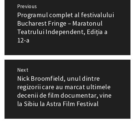
Navigare
Previous
în
Programul complet al festivalului
Previous
articole
post:
Bucharest Fringe – Maratonul
Teatrului Independent, Ediția a
12-a
Next
Nick Broomfield, unul dintre
Next
post:
regizorii care au marcat ultimele
decenii de film documentar, vine
la Sibiu la Astra Film Festival