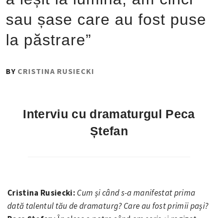
sau șase care au fost puse
la păstrare”
PUBLISHED
BY
CRISTINA RUSIECKI
ON
:
5
Interviu cu dramaturgul Peca
OCTOMBRIE
Ștefan
2022
Cristina Rusiecki:
Cum și când s-a manifestat prima
dată talentul tău de dramaturg? Care au fost primii pași?