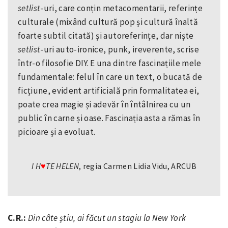
setlist
-uri, care conțin metacomentarii, referințe
culturale (mixând cultură pop și cultură înaltă
foarte subtil citată) și autoreferințe, dar niște
setlist
-uri auto-ironice, punk, ireverente, scrise
într-o filosofie DIY. E una dintre fascinațiile mele
fundamentale: felul în care un text, o bucată de
ficțiune, evident artificială prin formalitatea ei,
poate crea magie și adevăr în întâlnirea cu un
public în carne și oase. Fascinația asta a rămas în
picioare și a evoluat.
I H
TE HELEN
, regia Carmen Lidia Vidu, ARCUB
♥
C.R.:
Din câte știu, ai făcut un stagiu la New York