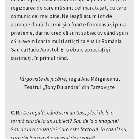
regizoarea de care mă simt cel mai atașat, cu care
comunic cel mai bine. Ne leagă acum tot de
aproape două decenii și o foarte frumoasă și pură
prietenie, dar nu cred că sunt subiectiv când spun
că n-avem foarte mulți artiști ca Ana în România.
Sau ca Radu Apostol. Ei trebuie apreciați și
susținuți, în primul rând.
Târgoviște de jucărie
, regia Ana Mărgineanu,
Teatrul „Tony Bulandra” din Târgoviște
C.R.:
De regulă, când scrii un text, pleci de la o
formă sau de la un subiect? Sau de la o imagine?
Sau de la o senzație? Care este factorul, în cazul tău,
care declanșează procesul de creație?