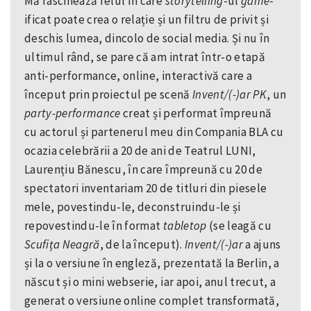
Mă fascinează felul în care
storytelling
-ul
game
-
ificat poate crea o relație și un filtru de privit și
deschis lumea, dincolo de social media. Și nu în
ultimul rând, se pare că am intrat într-o etapă
anti-performance, online, interactivă care a
început prin proiectul pe scenă
Invent/(-)ar PK
, un
party-performance
creat și performat împreună
cu actorul și partenerul meu din Compania BLA cu
ocazia celebrării a 20 de ani de Teatrul LUNI,
Laurențiu Bănescu, în care împreună cu 20 de
spectatori inventariam 20 de titluri din piesele
mele, povestindu-le, deconstruindu-le și
repovestindu-le în format
tabletop
(se leagă cu
Scufița Neagră
, de la început).
Invent/(-)ar
a ajuns
și la o versiune în engleză, prezentată la Berlin, a
născut și o mini webserie, iar apoi, anul trecut, a
generat o versiune online complet transformată,