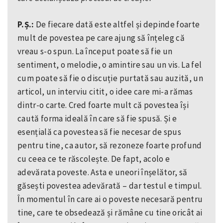
P.Ș.:
De fiecare dată este altfel și depinde foarte
mult de povestea pe care ajung să înțeleg că
vreau s-o spun. La început poate să fie un
sentiment, o melodie, o amintire sau un vis. La fel
cum poate să fie o discuție purtată sau auzită, un
articol, un interviu citit, o idee care mi-a rămas
dintr-o carte. Cred foarte mult că povestea își
caută forma ideală în care să fie spusă. Și e
esențială ca povestea să fie necesar de spus
pentru tine, ca autor, să rezoneze foarte profund
cu ceea ce te răscolește. De fapt, acolo e
adevărata poveste. Asta e uneori înșelător, să
găsești povestea adevărată – dar testul e timpul.
În momentul în care ai o poveste necesară pentru
tine, care te obsedează și rămâne cu tine oricât ai