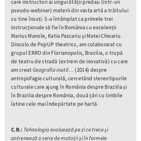
care instructori ai singurătății predau (într-un
pseudo-webinar) materii din vasta artă a trăitului
cu tine însuți. S-a întâmplat ca primele trei
instrucționale să fie în România cu excelenții
Marius Manole, Katia Pascariu și Matei Chioariu.
Dincolo de PopUP theatrics, am colaborarat cu
grupul ERRO din Florianopolis, Brazilia, o trupă
de teatru de stradă (extrem de inovativă) cu care
am creat
Geografia inutil…
(2014) despre
antropofagie culturală, cercetând stereotipurile
culturale care ajung în România despre Brazilia și
în Brazilia despre România, două țări cu limbile
latine cele mai îndepărtate pe hartă.
C.R.:
Tehnologia evoluează pe zi ce trece și
antrenează o serie de mutații și în formele