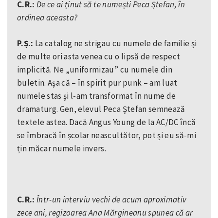
C.R.:
De ce ai ținut să te numești Peca Ștefan, în
ordinea aceasta?
P.Ș.:
La catalog ne strigau cu numele de familie și
de multe ori asta venea cu o lipsă de respect
implicită. Ne „uniformizau” cu numele din
buletin. Așa că – în spirit pur punk – am luat
numele stas și l-am transformat în nume de
dramaturg. Gen, elevul Peca Ștefan semnează
textele astea. Dacă Angus Young de la AC/DC încă
se îmbracă în școlar neascultător, pot și eu să-mi
țin măcar numele invers.
C.R.:
Într-un interviu vechi de acum aproximativ
zece ani, regizoarea Ana Mărgineanu spunea că ar