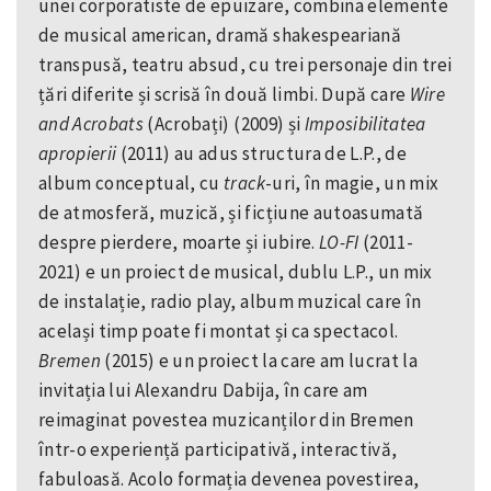
unei corporatiste de epuizare, combina elemente
de musical american, dramă shakespeariană
transpusă, teatru absud, cu trei personaje din trei
țări diferite și scrisă în două limbi. După care
Wire
and Acrobats
(Acrobați) (2009) și
Imposibilitatea
apropierii
(2011) au adus structura de L.P., de
album conceptual, cu
track
-uri, în magie, un mix
de atmosferă, muzică, și ficțiune autoasumată
despre pierdere, moarte și iubire.
LO-FI
(2011-
2021) e un proiect de musical, dublu L.P., un mix
de instalație, radio play, album muzical care în
același timp poate fi montat și ca spectacol.
Bremen
(2015) e un proiect la care am lucrat la
invitația lui Alexandru Dabija, în care am
reimaginat povestea muzicanților din Bremen
într-o experiență participativă, interactivă,
fabuloasă. Acolo formația devenea povestirea,