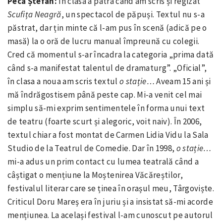
Peca Ștefan:
În clasa a patra când am scris și regizat
Scufița Neagră
, un spectacol de păpuși. Textul nu s-a
păstrat, dar țin minte că l-am pus în scenă (adică pe o
masă) la o oră de lucru manual împreună cu colegii.
Cred că momentul s-ar încadra la categoria „prima dată
când s-a manifestat talentul de dramaturg”. „Oficial”,
în clasa a noua am scris textul
o stație…
Aveam 15 ani și
mă îndrăgostisem până peste cap. Mi-a venit cel mai
simplu să-mi exprim sentimentele în forma unui text
de teatru (foarte scurt și alegoric, voit naiv). În 2006,
textul chiar a fost montat de Carmen Lidia Vidu la Sala
Studio de la Teatrul de Comedie. Dar în 1998,
o stație…
mi-a adus un prim contact cu lumea teatrală când a
câștigat o mențiune la Moștenirea Văcăreștilor,
festivalul literar care se ținea în orașul meu, Târgoviște.
Criticul Doru Mareș era în juriu și a insistat să-mi acorde
mențiunea. La același festival l-am cunoscut pe autorul