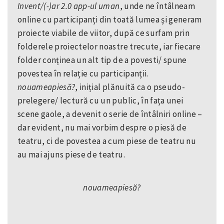
Invent/(-)ar 2.0 app-ul uman
, unde ne întâlneam
online cu participanți din toată lumea și generam
proiecte viabile de viitor, după ce surfam prin
folderele proiectelor noastre trecute, iar fiecare
folder conținea un alt tip de a povesti/ spune
povestea în relație cu participanții.
nouameapiesă?
, inițial plănuită ca o pseudo-
prelegere/ lectură cu un public, în fața unei
scene gaole, a devenit o serie de întâlniri online –
dar evident, nu mai vorbim despre o piesă de
teatru, ci de povestea a cum piese de teatru nu
au mai ajuns piese de teatru.
nouameapiesă?