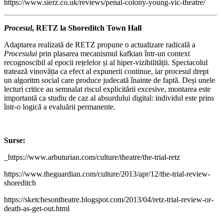
https://www.sierz.co.uk/reviews/penal-colony-young-vic-theatre/
Procesul
, RETZ la Shoreditch Town Hall
Adaptarea realizată de RETZ propune o actualizare radicală a
Procesului
prin plasarea mecanismul kafkian într-un context
recognoscibil al epocii rețelelor și al hiper-vizibilității. Spectacolul
tratează vinovăția ca efect al expunerii continue, iar procesul drept
un algoritm social care produce judecată înainte de faptă. Deși unele
lecturi critice au semnalat riscul explicitării excesive, montarea este
importantă ca studiu de caz al absurdului digital: individul este prins
într-o logică a evaluării permanente.
Surse:
_https://www.arbuturian.com/culture/theatre/the-trial-retz
https://www.theguardian.com/culture/2013/apr/12/the-trial-review-
shoreditch
https://sketchesontheatre.blogspot.com/2013/04/retz-trial-review-or-
death-as-get-out.html