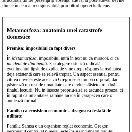
structurală dintre prezență și absență, adevăr și post-adevăr devine
din ce în ce mai recognoscibilă prin filtrul operei kafkiene.
Metamorfoza: anatomia unei catastrofe
domestice
Premisa: imposibilul ca fapt divers
În
Metamorfoza
, imposibilul intră în text nu ca miracol, ci ca
incident de dimineață
. E o alegere estetică radicală:
evenimentul lipsit de explicație vine drept răspuns la realitatea
deja existentă care se relevă treptat. Un aspect esențial pentru
citirea nuvelei este acela că Gregor se schimbă corporal, dar
păstrează un rest de umanitate care devine sfâșietoare până la
finalul lecturii. Nu în insecta propriu-zisă se ascunde groaza, ci
în faptul că umanitatea rămâne lucidă în carapacea care o
anulează formal.
Familia ca ecosistem economic – dragostea testată de
utilitate
Familia Samsa e un organism reglat economic. Gregor,
personajul central al nuvelei, este însuși inculpatul traiului