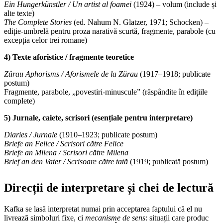
Ein Hungerkünstler / Un artist al foamei
(1924) – volum (include și
alte texte)
The Complete Stories
(ed. Nahum N. Glatzer, 1971; Schocken) –
ediție-umbrelă pentru proza narativă scurtă, fragmente, parabole (cu
excepția celor trei romane)
4) Texte aforistice / fragmente teoretice
Zürau Aphorisms / Aforismele de la Zürau
(1917–1918; publicate
postum)
Fragmente, parabole, „povestiri-minuscule” (răspândite în edițiile
complete)
5) Jurnale, caiete, scrisori (esențiale pentru interpretare)
Diaries / Jurnale
(1910–1923; publicate postum)
Briefe an Felice / Scrisori către Felice
Briefe an Milena / Scrisori către Milena
Brief an den Vater / Scrisoare către tată
(1919; publicată postum)
Direcții de interpretare și chei de lectură
Kafka se lasă interpretat numai prin acceptarea faptului că el nu
livrează simboluri fixe, ci
mecanisme de sens
: situații care produc