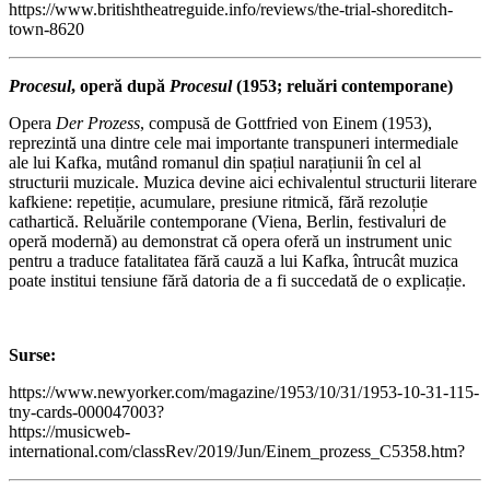
https://www.britishtheatreguide.info/reviews/the-trial-shoreditch-
town-8620
Procesul
, operă după
Procesul
(1953; reluări contemporane)
Opera
Der Prozess
, compusă de Gottfried von Einem (1953),
reprezintă una dintre cele mai importante transpuneri intermediale
ale lui Kafka, mutând romanul din spațiul narațiunii în cel al
structurii muzicale. Muzica devine aici echivalentul structurii literare
kafkiene: repetiție, acumulare, presiune ritmică, fără rezoluție
cathartică. Reluările contemporane (Viena, Berlin, festivaluri de
operă modernă) au demonstrat că opera oferă un instrument unic
pentru a traduce fatalitatea fără cauză a lui Kafka, întrucât muzica
poate institui tensiune fără datoria de a fi succedată de o explicație.
Surse:
https://www.newyorker.com/magazine/1953/10/31/1953-10-31-115-
tny-cards-000047003?
https://musicweb-
international.com/classRev/2019/Jun/Einem_prozess_C5358.htm?