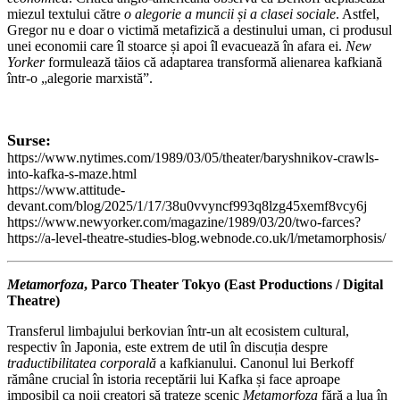
miezul textului către
o
alegorie a muncii și a clasei sociale
. Astfel,
Gregor nu e doar o victimă metafizică a destinului uman, ci produsul
unei economii care îl stoarce și apoi îl evacuează în afara ei.
New
Yorker
formulează tăios că adaptarea transformă alienarea kafkiană
într-o „alegorie marxistă”.
Surse:
https://www.nytimes.com/1989/03/05/theater/baryshnikov-crawls-
into-kafka-s-maze.html
https://www.attitude-
devant.com/blog/2025/1/17/38u0vvyncf993q8lzg45xemf8vcy6j
https://www.newyorker.com/magazine/1989/03/20/two-farces?
https://a-level-theatre-studies-blog.webnode.co.uk/l/metamorphosis/
Metamorfoza
, Parco Theater Tokyo (East Productions / Digital
Theatre)
Transferul limbajului berkovian într-un alt ecosistem cultural,
respectiv în Japonia, este extrem de util în discuția despre
traductibilitatea
corporală
a kafkianului. Canonul lui Berkoff
rămâne crucial în istoria receptării lui Kafka și face aproape
imposibil ca noii creatori să trateze scenic
Metamorfoza
fără a lua în