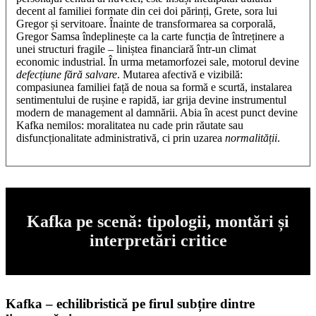
decent al familiei formate din cei doi părinți, Grete, sora lui
Gregor și servitoare. Înainte de transformarea sa corporală,
Gregor Samsa îndeplinește ca la carte funcția de întreținere a
unei structuri fragile – liniștea financiară într-un climat
economic industrial. În urma metamorfozei sale, motorul devine
defecțiune fără salvare
. Mutarea afectivă e vizibilă:
compasiunea familiei față de noua sa formă e scurtă, instalarea
sentimentului de rușine e rapidă, iar grija devine instrumentul
modern de management al damnării. Abia în acest punct devine
Kafka nemilos: moralitatea nu cade prin răutate sau
disfuncționalitate administrativă, ci prin uzarea
normalității
.
Kafka pe scenă: tipologii, montări și
interpretări critice
Kafka – echilibristică pe firul subțire dintre