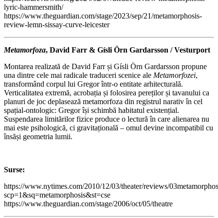
lyric-hammersmith/
https://www.theguardian.com/stage/2023/sep/21/metamorphosis-
review-lemn-sissay-curve-leicester
Metamorfoza
, David Farr & Gísli Örn Gardarsson / Vesturport
Montarea realizată de David Farr și Gísli Örn Gardarsson propune
una dintre cele mai radicale traduceri scenice ale
Metamorfozei
,
transformând corpul lui Gregor într-o entitate arhitecturală.
Verticalitatea extremă, acrobația și folosirea pereților și tavanului ca
planuri de joc deplasează metamorfoza din registrul narativ în cel
spațial-ontologic: Gregor își schimbă habitatul existențial.
Suspendarea limitărilor fizice produce o lectură în care alienarea nu
mai este psihologică, ci gravitațională – omul devine incompatibil cu
însăși geometria lumii.
Surse:
https://www.nytimes.com/2010/12/03/theater/reviews/03metamorphos
scp=1&sq=metamorphosis&st=cse
https://www.theguardian.com/stage/2006/oct/05/theatre