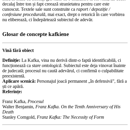
decalaj între ton și fapt creează stranietatea pentru care este
cunoscut. Textele sale sunt construite ca
raport / depoziție /
confesiune procedurală
, mai exact, drept o retorică în care vorbirea
nu eliberează, ci îndepărtează subiectul de adevăr.
Glosar de concepte kafkiene
Vină fără obiect
Definiție:
La Kafka, vina nu derivă dintr-o faptă identificabilă, ci
funcționează ca
stare ontologică
. Subiectul este deja vinovat înainte
de judecată; procesul nu caută adevărul, ci confirmă o culpabilitate
preexistentă.
Aplicare scenică:
Personajul joacă permanent „în defensivă”, fără a
ști ce apără.
Referințe:
Franz Kafka,
Procesul
Walter Benjamin,
Franz Kafka. On the Tenth Anniversary of His
Death
Stanley Corngold,
Franz Kafka: The Necessity of Form