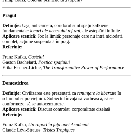
Pragul
Definiție:
Ușa, anticamera, coridorul sunt spații kafkiene
fundamentale:
locuri ale accesului refuzat
, ale așteptării infinite.
Aplicare scenică:
Joc la limită: personaje care nu intră niciodată
complet; acțiune suspendată în prag.
Referințe:
Franz Kafka,
Castelul
Gaston Bachelard,
Poetica spațiului
Erika Fischer-Lichte,
The Transformative Power of Performance
Domesticirea
Definiție:
Civilizarea este prezentată ca
renunțare la libertate
în
schimbul supraviețuirii. Subiectul învață să vorbească, să se
conformeze, să se autocenzureze.
Aplicare scenică:
Discurs controlat, corporalitate cizelată
Referințe:
Franz Kafka,
Un raport în fața unei Academii
Claude Lévi-Strauss,
Tristes Tropiques