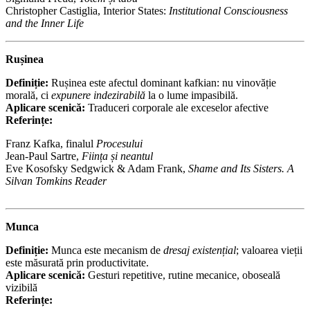
Christopher Castiglia, Interior States:
Institutional Consciousness
and the Inner Life
Rușinea
Definiție:
Rușinea este afectul dominant kafkian: nu vinovăție
morală, ci
expunere indezirabilă
la o lume impasibilă.
Aplicare scenică:
Traduceri corporale ale exceselor afective
Referințe:
Franz Kafka, finalul
Procesului
Jean-Paul Sartre,
Ființa și neantul
Eve Kosofsky Sedgwick & Adam Frank,
Shame and Its Sisters. A
Silvan Tomkins Reader
Munca
Definiție:
Munca este mecanism de
dresaj existențial
; valoarea vieții
este măsurată prin productivitate.
Aplicare scenică:
Gesturi repetitive, rutine mecanice, oboseală
vizibilă
Referințe: