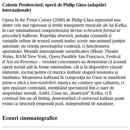
Colonia Penitenciară
, operă de Philip Glass (adaptări
internaționale)
Opera
In the Penal Colony
(2000) de Philip Glass reprezintă una
dintre cele mai riguroase și fertile transpuneri muzicale ale lui Kafka,
în care minimalismul compozitorului devine
echivalent formal al
procedurii kafkiene
. Repetiția obsesivă, pulsația constantă și
variațiile infime de textură sonoră traduc scenic mecanismul justiției
automate: nu emoția personajelor contează, ci
funcționarea
aparatului
. Montări internaționale semnificative (Music Theatre
Wales, BAM New York, Opera Parallèle San Francisco, Festival
d’Aix-en-Provence – versiuni concertante) au demonstrat că această
operă rezistă atât în forme minimaliste, cât și în dispozitive vizuale
elaborate, tocmai pentru că muzica instituie singură tensiunea și
fatalitatea. Moștenirea kafkiană în compoziția lui Glass se manifestă
printr-o etică a
non-rezolvării
: muzica nu conduce spre catharsis, ci
spre epuizare controlată, menținând spectatorul într-o stare de
suspendare morală. Astfel, Glass nu „ilustrează” Kafka, ci îl
continuă
într-un alt limbaj, demonstrând că universul kafkian poate
exista ca structură temporală pură, independentă de narațiune.
Ecouri cinematografice