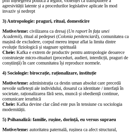
prin înțelegerea politică a legilor, violenței ca transpunere a
agresivității latente și a procedurilor legislative aplicate în mod
invaziv și nedrept
3) Antropologie: praguri, ritual, domesticire
Motive/teme:
civilizarea ca dresaj (
Un raport în fața unei
Academii
), ritual al pedepsei (
Colonia penitenciară
), comunitatea ca
mașină de excludere, corpul mereu impur aflat la limita dintre
evoluție fiziologică și stagnare spirituală
Cheie:
Kafka e extrem de productiv pentru antropologie deoarece
construiește micro-ritualuri (proceduri, audieri, interdicții, praguri de
conștiință) în care comunitatea își reproduce normele.
4) Sociologie: birocrație, raționalizare, instituție
Motive/teme:
administrația ca destin uman absolut care precedă
nevoile sufletești ale individului, dosarul ca identitate / interfață în
societate, raționalizarea fără sens, muncă și obediență continue,
comunicare ierarhică
Cheie:
Kafka devine clar când este pus în tensiune cu sociologia
modernității.
5) Psihanaliză: familie, rușine, dorință, eu versus supraeu
Motive/teme:
autoritatea paternală, rușinea ca afect structural,