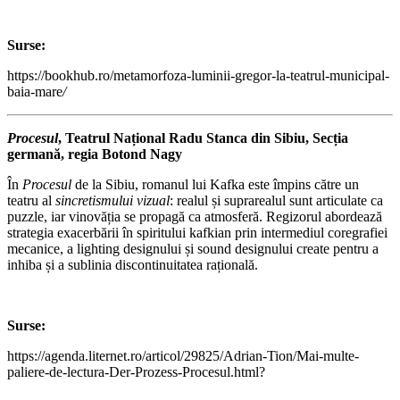
Surse:
https://bookhub.ro/metamorfoza-luminii-gregor-la-teatrul-municipal-
baia-mare
/
Procesul
, Teatrul Național Radu Stanca din Sibiu, Secția
germană, regia Botond Nagy
În
Procesul
de la Sibiu, romanul lui Kafka este împins către un
teatru al
sincretismului vizual
: realul și suprarealul sunt articulate ca
puzzle, iar vinovăția se propagă ca atmosferă. Regizorul abordează
strategia exacerbării în spiritului kafkian prin intermediul coregrafiei
mecanice, a lighting designului și sound designului create pentru a
inhiba și a sublinia discontinuitatea rațională.
Surse:
https://agenda.liternet.ro/articol/29825/Adrian-Tion/Mai-multe-
paliere-de-lectura-Der-Prozess-Procesul.html?