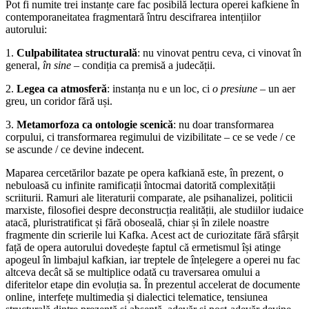
Pot fi numite trei instanțe care fac posibilă lectura operei kafkiene în
contemporaneitatea fragmentară întru descifrarea intențiilor
autorului:
1.
Culpabilitatea structurală
: nu vinovat pentru ceva, ci vinovat în
general,
în sine
– condiția ca premisă a judecății.
2.
Legea ca atmosferă
: instanța nu e un loc, ci
o presiune
– un aer
greu, un coridor fără uși.
3.
Metamorfoza ca ontologie scenică
: nu doar transformarea
corpului, ci transformarea regimului de vizibilitate – ce se vede / ce
se ascunde / ce devine indecent.
Maparea cercetărilor bazate pe opera kafkiană este, în prezent, o
nebuloasă cu infinite ramificații întocmai datorită complexității
scriiturii. Ramuri ale literaturii comparate, ale psihanalizei, politicii
marxiste, filosofiei despre deconstrucția realității, ale studiilor iudaice
atacă, pluristratificat și fără oboseală, chiar și în zilele noastre
fragmente din scrierile lui Kafka. Acest act de curiozitate fără sfârșit
față de opera autorului dovedește faptul că ermetismul își atinge
apogeul în limbajul kafkian, iar treptele de înțelegere a operei nu fac
altceva decât să se multiplice odată cu traversarea omului a
diferitelor etape din evoluția sa. În prezentul accelerat de documente
online, interfețe multimedia și dialectici telematice, tensiunea