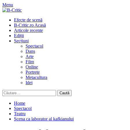
Skip
Menu
to
content
Primary
Efecte de scenă
Menu
B-Critic.ro Acasă
Articole recente
Ediții
Secțiuni
Spectacol
Dans
Arte
Film
Online
Portrete
Metacultura
Idei
Caută
după:
Home
Spectacol
Teatru
Scena ca laborator al kafkianului