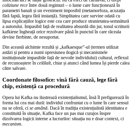
coliziune rece
între două regimuri – o lume care funcționează în
parametri banali și un eveniment imposibil (metamorfoza, acuzația
fără faptă, legea fără instanță). Simplitatea care survine odată cu
lipsa explicațiilor logice este cea care produce stranietatea-semnătură
a autorului. Impasibil față de realitatea absurdă din jur, tonul scriiturii
kafkiene îngheață orice rezolvare până în punctul în care răceala
devine fierbinte, de nesuportat.
Din această alchimie rezultă și „kafkaesque”-ul (termen utilizat
astăzi și pentru a numi opresiunea ilogică și mecanismele
instituționale impasibile față de nevoile individului) cultural, reflexul
de recunoaștere în
celălalt
, chiar și atunci când lumea își pierde calea
către salvare.
Coordonate filosofice: vină fără cauză, lege fără
chip, existență ca procedură
Opera lui Kafka nu ilustrează existențialismul, însă îl prefigurează în
forma lui cea mai dură: individul confruntat cu o lume în care sensul
nu se oferă, ci
se amână
. Dacă în tradiția existențialistă identitatea e
constituită în situație, Kafka face un pas mai curajos înspre
dizolvarea logicii interne a lucrurilor: situația nu e doar context, ci
mecanism.