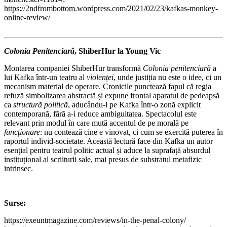
https://2ndfrombottom.wordpress.com/2021/02/23/kafkas-monkey-
online-review/
Colonia Penitenciară
, ShiberHur la Young Vic
Montarea companiei ShiberHur transformă
Colonia penitenciară
a
lui Kafka într-un teatru al
violenței
, unde justiția nu este o idee, ci un
mecanism material de operare. Cronicile punctează fapul că regia
refuză simbolizarea abstractă și expune frontal aparatul de pedeapsă
ca
structură politică
, aducându-l pe Kafka într-o zonă explicit
contemporană, fără a-i reduce ambiguitatea. Spectacolul este
relevant prin modul în care mută accentul de pe morală pe
funcționare
: nu contează cine e vinovat, ci cum se exercită puterea în
raportul individ-societate. Această lectură face din Kafka un autor
esențial pentru teatrul politic actual și aduce la suprafață absurdul
instituțional al scriiturii sale, mai presus de substratul metafizic
intrinsec.
Surse:
https://exeuntmagazine.com/reviews/in-the-penal-colony/