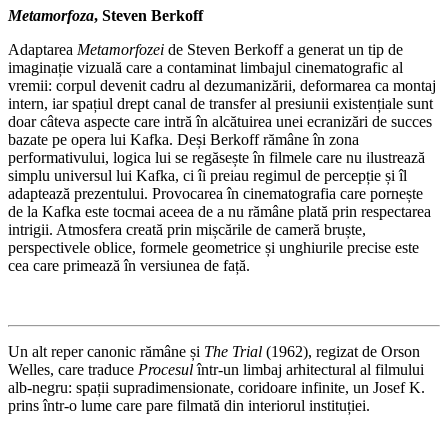
Metamorfoza
, Steven Berkoff
Adaptarea
Metamorfozei
de Steven Berkoff a generat un tip de
imaginație vizuală care a contaminat limbajul cinematografic al
vremii: corpul devenit cadru al dezumanizării, deformarea ca montaj
intern, iar spațiul drept canal de transfer al presiunii existențiale sunt
doar câteva aspecte care intră în alcătuirea unei ecranizări de succes
bazate pe opera lui Kafka. Deși Berkoff rămâne în zona
performativului, logica lui se regăsește în filmele care nu ilustrează
simplu universul lui Kafka, ci îi preiau regimul de percepție și îl
adaptează prezentului. Provocarea în cinematografia care pornește
de la Kafka este tocmai aceea de a nu rămâne plată prin respectarea
intrigii. Atmosfera creată prin mișcările de cameră bruște,
perspectivele oblice, formele geometrice și unghiurile precise este
cea care primează în versiunea de față.
Un alt reper canonic rămâne și
The Trial
(1962), regizat de Orson
Welles, care traduce
Procesul
într-un limbaj arhitectural al filmului
alb-negru: spații supradimensionate, coridoare infinite, un Josef K.
prins într-o lume care pare filmată din interiorul instituției.