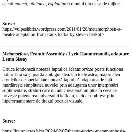
calcul
munca, utilitatea, exploatarea
omului din clasa de mijloc.
Surse:
https://vulpeslibris.wordpress.com/2011/01/28/metamorphosis-a-
theatre-adaptation-from-franz-kafka-by-steven-berkoff/
Metamorfoza
, Frantic Assembly / Lyric Hammersmith, adaptare
Lemn Sissay
Critica londoneză notează faptul că
Metamorfoza
poate funcționa
politic fără să-și piardă ambiguitatea. Cu toate astea, majoritatea
cronicilor de specialitate notează faptul că adaptarea de față
murdărește simplitatea nuvelei prin adăugarea unor interpretări
suplimentare, straturi care nu aduc neapărat un plus în ceea ce
privește potențarea universului kafkian, ci doar umbresc prin
hiperornamentare de dragul poeziei vizuale.
Surse:
https://loureviews.blog/2024/02/07/theatre-review-metamorphosis-