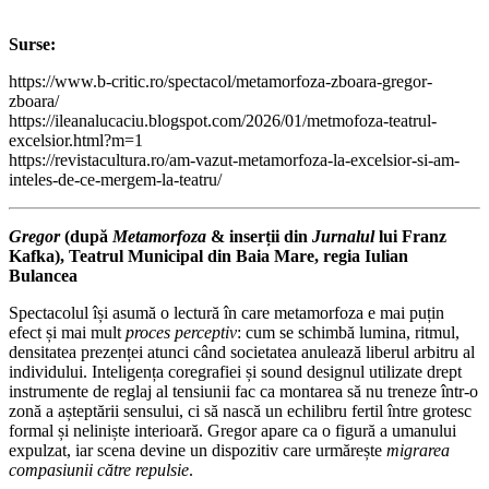
Surse:
https://www.b-critic.ro/spectacol/metamorfoza-zboara-gregor-
zboara/
https://ileanalucaciu.blogspot.com/2026/01/metmofoza-teatrul-
excelsior.html?m=1
https://revistacultura.ro/am-vazut-metamorfoza-la-excelsior-si-am-
inteles-de-ce-mergem-la-teatru/
Gregor
(după
Metamorfoza
& inserții din
Jurnalul
lui Franz
Kafka), Teatrul Municipal din Baia Mare, regia Iulian
Bulancea
Spectacolul își asumă o lectură în care metamorfoza e mai puțin
efect și mai mult
proces perceptiv
: cum se schimbă lumina, ritmul,
densitatea prezenței atunci când societatea anulează liberul arbitru al
individului. Inteligența coregrafiei și sound designul utilizate drept
instrumente de reglaj al tensiunii fac ca montarea să nu treneze într-o
zonă a așteptării sensului, ci să nască un echilibru fertil între grotesc
formal și neliniște interioară. Gregor apare ca o figură a umanului
expulzat, iar scena devine un dispozitiv care urmărește
migrarea
compasiunii către repulsie
.