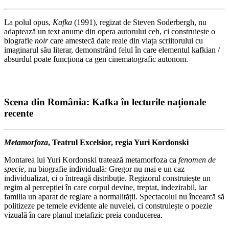
La polul opus,
Kafka
(1991), regizat de Steven Soderbergh, nu
adaptează un text anume din opera autorului ceh, ci construiește o
biografie
noir
care amestecă date reale din viața scriitorului cu
imaginarul său literar, demonstrând felul în care elementul kafkian /
absurdul poate funcționa ca gen cinematografic autonom.
Scena din România: Kafka în lecturile naționale
recente
Metamorfoza
, Teatrul Excelsior, regia Yuri Kordonski
Montarea lui Yuri Kordonski tratează metamorfoza ca
fenomen de
specie
, nu biografie individuală: Gregor nu mai e un caz
individualizat, ci o întreagă distribuție. Regizorul construiește un
regim al percepției în care corpul devine, treptat, indezirabil, iar
familia un aparat de reglare a normalității. Spectacolul nu încearcă să
politizeze pe temele evidente ale nuvelei, ci construiește o poezie
vizuală în care planul metafizic preia conducerea.