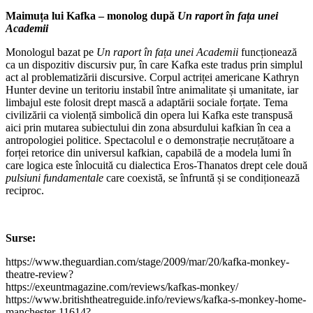
Maimuța lui Kafka – monolog după
Un raport în fața unei
Academii
Monologul bazat pe
Un raport în fața unei Academii
funcționează
ca un dispozitiv discursiv pur, în care Kafka este tradus prin simplul
act al problematizării discursive. Corpul actriței americane Kathryn
Hunter devine un teritoriu instabil între animalitate și umanitate, iar
limbajul este folosit drept mască a adaptării sociale forțate. Tema
civilizării ca violență simbolică din opera lui Kafka este transpusă
aici prin mutarea subiectului din zona absurdului kafkian în cea a
antropologiei politice. Spectacolul e o demonstrație necruțătoare a
forței retorice din universul kafkian, capabilă de a modela lumi în
care logica este înlocuită cu dialectica Eros-Thanatos drept cele două
pulsiuni fundamentale
care coexistă, se înfruntă și se condiționează
reciproc.
Surse:
https://www.theguardian.com/stage/2009/mar/20/kafka-monkey-
theatre-review?
https://exeuntmagazine.com/reviews/kafkas-monkey/
https://www.britishtheatreguide.info/reviews/kafka-s-monkey-home-
manchester-11614?