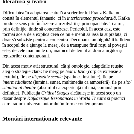
literatură și teatru
Dificultatea în adaptarea teatrală a scrierilor lui Franz Kafka nu
constă în elementul fantastic, ci în
interioritatea procedurală
. Kafka
produce sens prin întârziere a rezolvării și prin opacitate. Teatrul,
prin definiție, tinde să concretizeze. Pericolul, în acest caz, este
tocmai acela de a explica ceea ce nu e menit să iasă la suprafață, ci
doar să subziste pentru a concentra. Decuparea ambiguității kafkiene
în scopul de a ajunge la mesaj, de a transpune firul roșu al poveștii
este, de cele mai multe ori, inamicul de temut al dramaturgilor și
regizorilor contemporani.
Din acest motiv atât structural, cât și ontologic, adaptările reușite
aleg o strategie clară: fie merg pe
teatru fizic
(corp ca extensie a
textului), fie pe
dispozitiv scenic
(spațiu ca instituție), fie pe
intermedialitate
(lumină, sunet, multimedia ca atmosferă), fie pe
site/
situational theatre
(absurdul ca experiență urbană, comună prin
definiție). Publicația
Critical Stages
alcătuiește în acest scop un
dosar despre
Kafkaesque
Resonances in World Theatre
și practici
care traduc universul autorului în forme contemporane.
Montări internaționale relevante