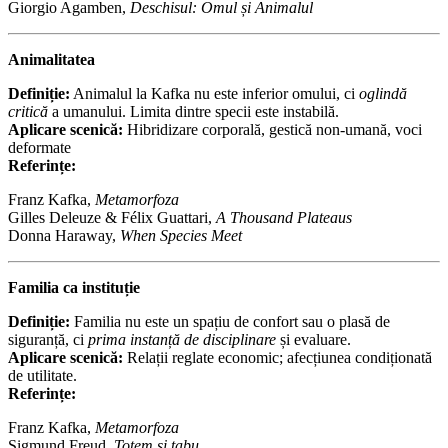
Giorgio Agamben,
Deschisul: Omul și Animalul
Animalitatea
Definiție:
Animalul la Kafka nu este inferior omului, ci
oglindă
critică
a umanului. Limita dintre specii este instabilă.
Aplicare scenică:
Hibridizare corporală, gestică non-umană, voci
deformate
Referințe:
Franz Kafka,
Metamorfoza
Gilles Deleuze & Félix Guattari,
A Thousand Plateaus
Donna Haraway,
When Species Meet
Familia ca instituție
Definiție:
Familia nu este un spațiu de confort sau o plasă de
siguranță, ci
prima instanță de disciplinare
și evaluare.
Aplicare scenică:
Relații reglate economic; afecțiunea condiționată
de utilitate.
Referințe:
Franz Kafka,
Metamorfoza
Sigmund Freud,
Totem și tabu