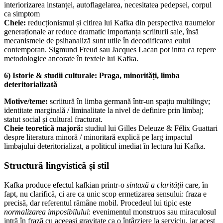
interiorizarea instanței, autoflagelarea, necesitatea pedepsei, corpul
ca simptom
Cheie:
reducționismul și citirea lui Kafka din perspectiva traumelor
generaționale ar reduce dramatic importanța scriiturii sale, însă
mecanismele de psihanaliză sunt utile în decodificarea eului
contemporan. Sigmund Freud sau Jacques Lacan pot intra ca repere
metodologice ancorate în textele lui Kafka.
6) Istorie & studii culturale: Praga, minorități, limba
deteritorializată
Motive/teme:
scriitură în limba germană într-un spațiu multilingv;
identitate marginală / liminalitate la nivel de definire prin limbaj;
statut social și cultural fracturat.
Cheie teoretică majoră:
studiul lui Gilles Deleuze & Félix Guattari
despre literatura minoră / minoritară explică pe larg impactul
limbajului deteritorializat, a politicul imediat în lectura lui Kafka.
Structură lingvistică și stil
Kafka produce efectul kafkian printr-o
sintaxă a clarității
care, în
fapt, nu clarifică, ci are ca unic scop ermetizarea sensului: fraza e
precisă, dar referentul rămâne mobil. Procedeul lui tipic este
normalizarea imposibilului
: evenimentul monstruos sau miraculosul
intră în frază cu aceeași gravitate ca o întârziere la serviciu, iar acest