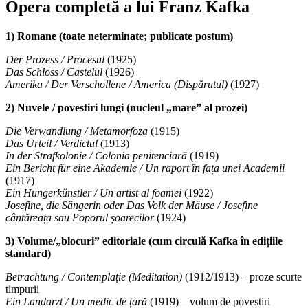
Opera completă a lui Franz Kafka
1) Romane (toate neterminate; publicate postum)
Der Prozess / Procesul
(1925)
Das Schloss / Castelul
(1926)
Amerika / Der Verschollene / America (Dispărutul)
(1927)
2) Nuvele / povestiri lungi (nucleul „mare” al prozei)
Die Verwandlung / Metamorfoza
(1915)
Das Urteil / Verdictul
(1913)
In der Strafkolonie / Colonia penitenciară
(1919)
Ein Bericht für eine Akademie / Un raport în fața unei Academii
(1917)
Ein Hungerkünstler / Un artist al foamei
(1922)
Josefine, die Sängerin oder Das Volk der Mäuse / Josefine
cântăreața sau Poporul șoarecilor
(1924)
3) Volume/„blocuri” editoriale (cum circulă Kafka în edițiile
standard)
Betrachtung / Contemplație (Meditation)
(1912/1913) – proze scurte
timpurii
Ein Landarzt / Un medic de țară
(1919) – volum de povestiri