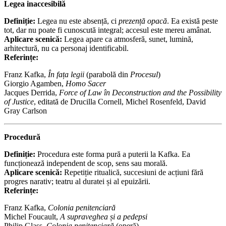
Legea inaccesibilă
Definiție:
Legea nu este absență, ci
prezență opacă
. Ea există peste
tot, dar nu poate fi cunoscută integral; accesul este mereu amânat.
Aplicare scenică:
Legea apare ca atmosferă, sunet, lumină,
arhitectură, nu ca personaj identificabil.
Referințe:
Franz Kafka,
În fața legii
(parabolă din
Procesul
)
Giorgio Agamben,
Homo Sacer
Jacques Derrida,
Force of Law în Deconstruction and the Possibility
of Justice
, editată de Drucilla Cornell, Michel Rosenfeld, David
Gray Carlson
Procedură
Definiție:
Procedura este forma pură a puterii la Kafka. Ea
funcționează independent de scop, sens sau morală.
Aplicare scenică:
Repetiție ritualică, succesiuni de acțiuni fără
progres narativ; teatru al duratei și al epuizării.
Referințe:
Franz Kafka,
Colonia penitenciară
Michel Foucault,
A supraveghea și a pedepsi
Philip Glass,
Colonia penitenciară
(operă)