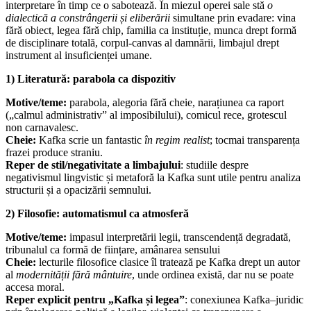
interpretare în timp ce o sabotează. În miezul operei sale stă
o
dialectică a constrângerii și eliberării
simultane prin evadare: vina
fără obiect, legea fără chip, familia ca instituție, munca drept formă
de disciplinare totală, corpul-canvas al damnării, limbajul drept
instrument al insuficienței umane.
1) Literatură: parabola ca dispozitiv
Motive/teme:
parabola, alegoria fără cheie, narațiunea ca raport
(„calmul administrativ” al imposibilului), comicul rece, grotescul
non carnavalesc.
Cheie:
Kafka scrie un fantastic
în regim realist
; tocmai transparența
frazei produce straniu.
Reper de stil/negativitate a limbajului
: studiile despre
negativismul lingvistic și metaforă la Kafka sunt utile pentru analiza
structurii și a opacizării semnului.
2) Filosofie: automatismul ca atmosferă
Motive/teme:
impasul interpretării legii, transcendență degradată,
tribunalul ca formă de ființare, amânarea sensului
Cheie:
lecturile filosofice clasice îl tratează pe Kafka drept un autor
al
modernității fără mântuire
, unde ordinea există, dar nu se poate
accesa moral.
Reper explicit pentru „Kafka și legea”
: conexiunea Kafka–juridic