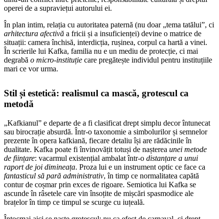
operei de a supraviețui autorului ei.
În plan intim, relația cu autoritatea paternă (nu doar „tema tatălui”, ci
arhitectura afectivă
a fricii și a insuficienței) devine o matrice de
situații: camera închisă, interdicția, rușinea, corpul ca hartă a vinei.
În scrierile lui Kafka, familia nu e un mediu de protecție, ci mai
degrabă
o micro-instituție
care pregătește individul pentru instituțiile
mari ce vor urma.
Stil și estetică: realismul ca mască, grotescul ca
metodă
„Kafkianul” e departe de a fi clasificat drept simplu decor întunecat
sau birocrație absurdă. Într-o taxonomie a simbolurilor și semnelor
prezente în opera kafkiană, fiecare detaliu își are rădăcinile în
dualitate. Kafka poate fi învinovățit totuși de nașterea
unei metode
de ființare
: vacarmul existențial ambalat într-o
distanțare a unui
raport de joi dimineața
. Proza lui e un instrument optic ce face ca
fantasticul să pară administrativ
, în timp ce normalitatea capătă
contur de coșmar prin exces de rigoare. Semiotica lui Kafka se
ascunde în râsetele care vin însoțite de mișcări spasmodice ale
brațelor în timp ce timpul se scurge cu iuțeală.
Întocmai aici se naște grotescul: nu ca efect de carnaval, ci drept