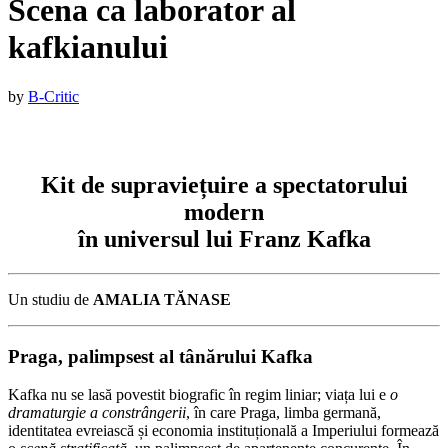
Scena ca laborator al
kafkianului
Published
by
B-Critic
on
:
11
februarie
Kit de supraviețuire a spectatorului
2026
16
iunie
modern
2026
în universul lui Franz Kafka
Un studiu de
AMALIA TĂNASE
Praga, palimpsest al tânărului Kafka
Kafka nu se lasă povestit biografic în regim liniar; viața lui e
o
dramaturgie a constrângerii
, în care Praga, limba germană,
identitatea evreiască și economia instituțională a Imperiului formează