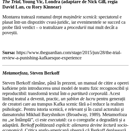
The Trial
, Young Vic, Londra (adaptare de Nick Gill, regia
David Lan, cu Rory Kinnear)
Montarea tratează romanul drept
mașinărie scenic
ă: spectatorul e
plasat într-un dispozitiv cvasi-juridic, iar evenimentele se succed ca
probe fără verdict – o teatralizare a
procedurii
mai mult decât a
poveștii.
Sursa:
https://www.theguardian.com/stage/2015/jun/28/the-trial-
review-a-punishing-kafkaesque-experience
Metamorfoza
, Steven Berkoff
Steven Berkoff rămâne, până în prezent, un manual de citire a operei
kafkiene prin introducerea unui model de teatru fizic recognoscibil și
reproductibil: transformă textul într-o
partitură corporală
. Acest
limbaj teatral a devenit, practic,
un șablon de lucru
pentru generații
de creatori care au transpus Kafka scenic fără a-l reduce la realism
psihologic. Pentru istoria scenică, e relevant și în cazul actorului și
dansatorului Mikhail Baryshnikov (Broadway, 1989). Metamorfoza
nu „se întâmplă”, ci este
executată
: ca o coregrafie a degradării și a
adaptării.
Berkoff politizează explicit: alienarea devine lectură socio-
economică
. Critica anglo-americană observă că Berkoff deplasează