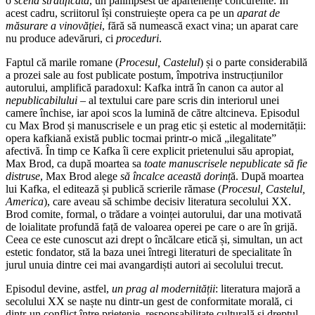
o
scenă stratificată
, un palimpsest de apartenențe concurente. În
acest cadru, scriitorul își construiește opera ca pe un
aparat de
măsurare a vinovăției
, fără să numească exact vina; un aparat care
nu produce adevăruri, ci
proceduri
.
Faptul că marile romane (
Procesul, Castelul
) și o parte considerabilă
a prozei sale au fost publicate postum, împotriva instrucțiunilor
autorului, amplifică paradoxul: Kafka intră în canon ca autor al
nepublicabilului
– al textului care pare scris din interiorul unei
camere închise, iar apoi scos la lumină de către altcineva. Episodul
cu Max Brod și manuscrisele e un prag etic și estetic al modernității:
opera kafkiană există public tocmai printr-o mică „ilegalitate”
afectivă. În timp ce Kafka îi cere explicit prietenului său apropiat,
Max Brod, ca după moartea sa
toate
manuscrisele nepublicate să fie
distruse
, Max Brod alege
să încalce această dorinț
ă. După moartea
lui Kafka, el editează și publică scrierile rămase (
Procesul, Castelul,
America
), care aveau să schimbe decisiv literatura secolului XX.
Brod comite, formal, o trădare a voinței autorului, dar una motivată
de loialitate profundă față de valoarea operei pe care o are în grijă.
Ceea ce este cunoscut azi drept o încălcare etică și, simultan, un act
estetic fondator, stă la baza unei întregi literaturi de specialitate în
jurul unuia dintre cei mai avangardiști autori ai secolului trecut.
Episodul devine, astfel,
un prag al modernității
: literatura majoră a
secolului XX se naște nu dintr-un gest de conformitate morală, ci
dintr-un conflict între prietenie, responsabilitate culturală și dreptul