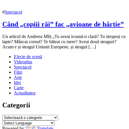
#
Spectacol
Când „copiii răi” fac „avioane de hârtie”
7
Un articol de Andreea Mîrț „Tu aveai icoană-n clasă? Tu stropeai cu
noiembrie
lapte? Mâncai cornul? Te băteai cu mere? Aveai două steaguri?
2020
Acum e și steagul Uniunii Europene, și steagul […]
8
noiembrie
Efecte de scenă
2020
Videoplus
Spectacol
Film
Arte
Idei
Carte
Actualitatea
Categorii
Categorii
Powered by
Translate