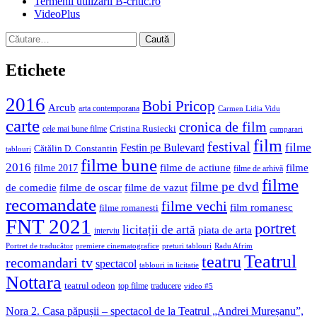
Termenii utilizării B-critic.ro
VideoPlus
Caută
după:
Etichete
2016
Bobi Pricop
Arcub
arta contemporana
Carmen Lidia Vidu
carte
cronica de film
Cristina Rusiecki
cele mai bune filme
cumparari
film
festival
filme
Festin pe Bulevard
Cătălin D. Constantin
tablouri
filme bune
2016
filme de actiune
filme
filme 2017
filme de arhivă
filme
filme pe dvd
de comedie
filme de oscar
filme de vazut
recomandate
filme vechi
film romanesc
filme romanesti
FNT 2021
portret
licitații de artă
piata de arta
interviu
Portret de traducător
premiere cinematografice
preturi tablouri
Radu Afrim
Teatrul
teatru
recomandari tv
spectacol
tablouri in licitatie
Nottara
teatrul odeon
top filme
traducere
video #5
Nora 2. Casa păpușii – spectacol de la Teatrul „Andrei Mureșanu”,