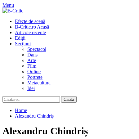
Skip
Menu
to
content
Primary
Efecte de scenă
Menu
B-Critic.ro Acasă
Articole recente
Ediții
Secțiuni
Spectacol
Dans
Arte
Film
Online
Portrete
Metacultura
Idei
Caută
după:
Home
Alexandru Chindriș
Alexandru Chindriș