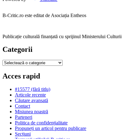
B-Critic.ro este editat de Asociația Entheos
Publicație culturală finanțată cu sprijinul Ministerului Culturii
Categorii
Categorii
Acces rapid
#15577 (fără titlu)
Articole recente
Căutare avansată
Contact
Misiunea noastră
Parteneri
Politica de confidențialitate
Propuneți un articol pentru publicare
Secțiuni