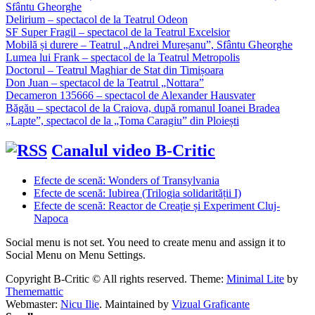
Sfântu Gheorghe
Delirium – spectacol de la Teatrul Odeon
SF Super Fragil – spectacol de la Teatrul Excelsior
Mobilă și durere – Teatrul „Andrei Mureșanu”, Sfântu Gheorghe
Lumea lui Frank – spectacol de la Teatrul Metropolis
Doctorul – Teatrul Maghiar de Stat din Timișoara
Don Juan – spectacol de la Teatrul „Nottara”
Decameron 135666 – spectacol de Alexander Hausvater
Băgău – spectacol de la Craiova, după romanul Ioanei Bradea
„Lapte”, spectacol de la „Toma Caragiu” din Ploiești
Canalul video B-Critic
Efecte de scenă: Wonders of Transylvania
Efecte de scenă: Iubirea (Trilogia solidarității I)
Efecte de scenă: Reactor de Creație și Experiment Cluj-
Napoca
Social menu is not set. You need to create menu and assign it to
Social Menu on Menu Settings.
Copyright B-Critic © All rights reserved.
Theme:
Minimal Lite
by
Thememattic
Webmaster:
Nicu Ilie
. Maintained by
Vizual Graficante