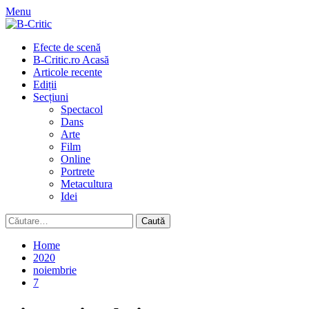
Skip
Menu
to
content
Primary
Efecte de scenă
Menu
B-Critic.ro Acasă
Articole recente
Ediții
Secțiuni
Spectacol
Dans
Arte
Film
Online
Portrete
Metacultura
Idei
Caută
după:
Home
2020
noiembrie
7