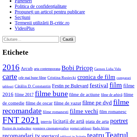
Parteneri
Politica de confidențialitate
Propuneți un articol pentru publicare
Secțiuni
Termenii utilizării B-critic.ro
VideoPlus
Caută
după:
Etichete
2016
Bobi Pricop
Arcub
arta contemporana
Carmen Lidia Vidu
carte
cronica de film
Cristina Rusiecki
cele mai bune filme
cumparari
film
festival
filme
Festin pe Bulevard
Cătălin D. Constantin
tablouri
filme bune
2016
filme de actiune
filme
filme 2017
filme de arhivă
filme
filme pe dvd
de comedie
filme de oscar
filme de vazut
recomandate
filme vechi
film romanesc
filme romanesti
FNT 2021
portret
licitații de artă
piata de arta
interviu
Portret de traducător
premiere cinematografice
preturi tablouri
Radu Afrim
Teatrul
teatru
recomandari tv
spectacol
tablouri in licitatie