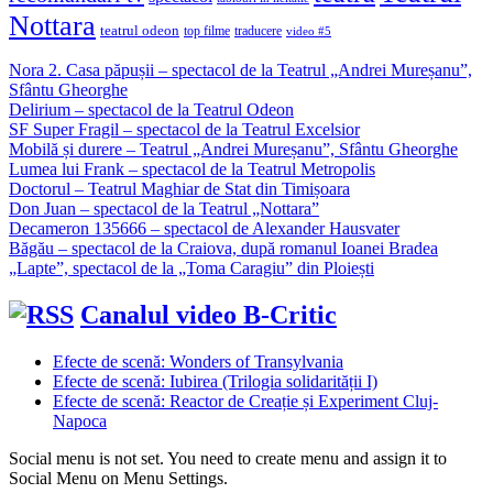
Nottara
teatrul odeon
top filme
traducere
video #5
Nora 2. Casa păpușii – spectacol de la Teatrul „Andrei Mureșanu”,
Sfântu Gheorghe
Delirium – spectacol de la Teatrul Odeon
SF Super Fragil – spectacol de la Teatrul Excelsior
Mobilă și durere – Teatrul „Andrei Mureșanu”, Sfântu Gheorghe
Lumea lui Frank – spectacol de la Teatrul Metropolis
Doctorul – Teatrul Maghiar de Stat din Timișoara
Don Juan – spectacol de la Teatrul „Nottara”
Decameron 135666 – spectacol de Alexander Hausvater
Băgău – spectacol de la Craiova, după romanul Ioanei Bradea
„Lapte”, spectacol de la „Toma Caragiu” din Ploiești
Canalul video B-Critic
Efecte de scenă: Wonders of Transylvania
Efecte de scenă: Iubirea (Trilogia solidarității I)
Efecte de scenă: Reactor de Creație și Experiment Cluj-
Napoca
Social menu is not set. You need to create menu and assign it to
Social Menu on Menu Settings.