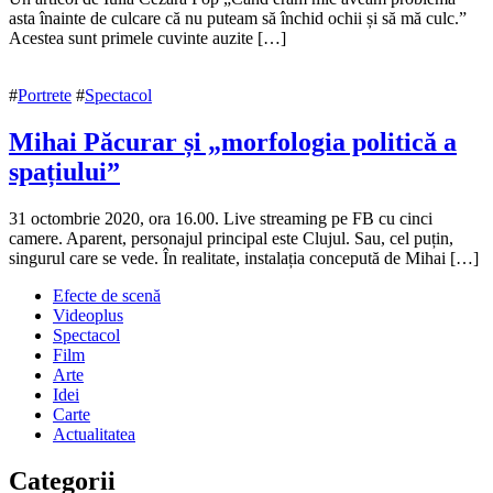
noiembrie
asta înainte de culcare că nu puteam să închid ochii și să mă culc.”
2020
Acestea sunt primele cuvinte auzite […]
7
noiembrie
2020
#
Portrete
#
Spectacol
Mihai Păcurar și „morfologia politică a
spațiului”
7
31 octombrie 2020, ora 16.00. Live streaming pe FB cu cinci
noiembrie
camere. Aparent, personajul principal este Clujul. Sau, cel puțin,
2020
singurul care se vede. În realitate, instalația concepută de Mihai […]
9
noiembrie
Efecte de scenă
2020
Videoplus
Spectacol
Film
Arte
Idei
Carte
Actualitatea
Categorii