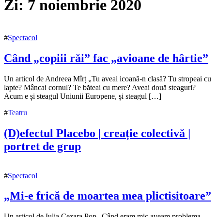
Zi:
7 noiembrie 2020
#
Spectacol
Când „copiii răi” fac „avioane de hârtie”
7
Un articol de Andreea Mîrț „Tu aveai icoană-n clasă? Tu stropeai cu
noiembrie
lapte? Mâncai cornul? Te băteai cu mere? Aveai două steaguri?
2020
Acum e și steagul Uniunii Europene, și steagul […]
8
noiembrie
#
Teatru
2020
(D)efectul Placebo | creație colectivă |
portret de grup
7
noiembrie
#
Spectacol
2020
7
noiembrie
„Mi-e frică de moartea mea plictisitoare”
2020
7
Un articol de Iulia Cezara Pop „Când eram mic aveam problema