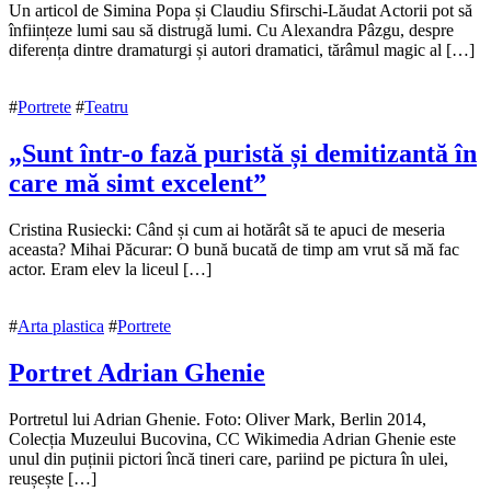
9
Un articol de Simina Popa și Claudiu Sfirschi-Lăudat Actorii pot să
noiembrie
înființeze lumi sau să distrugă lumi. Cu Alexandra Pâzgu, despre
2020
diferența dintre dramaturgi și autori dramatici, tărâmul magic al […]
10
noiembrie
2020
#
Portrete
#
Teatru
„Sunt într-o fază puristă și demitizantă în
care mă simt excelent”
9
Cristina Rusiecki: Când și cum ai hotărât să te apuci de meseria
noiembrie
aceasta? Mihai Păcurar: O bună bucată de timp am vrut să mă fac
2020
actor. Eram elev la liceul […]
29
noiembrie
2020
#
Arta plastica
#
Portrete
Portret Adrian Ghenie
9
Portretul lui Adrian Ghenie. Foto: Oliver Mark, Berlin 2014,
noiembrie
Colecția Muzeului Bucovina, CC Wikimedia Adrian Ghenie este
2020
unul din puținii pictori încă tineri care, pariind pe pictura în ulei,
10
noiembrie
reușește […]