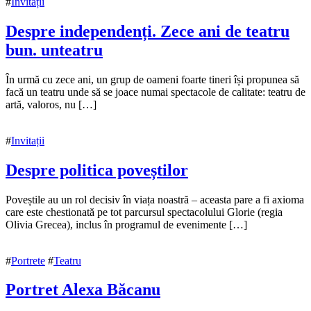
#
Invitații
Despre independenți. Zece ani de teatru
bun. unteatru
20
În urmă cu zece ani, un grup de oameni foarte tineri își propunea să
noiembrie
facă un teatru unde să se joace numai spectacole de calitate: teatru de
2020
artă, valoros, nu […]
20
noiembrie
2020
#
Invitații
Despre politica poveștilor
18
Poveștile au un rol decisiv în viața noastră – aceasta pare a fi axioma
noiembrie
care este chestionată pe tot parcursul spectacolului Glorie (regia
2020
Olivia Grecea), inclus în programul de evenimente […]
18
noiembrie
2020
#
Portrete
#
Teatru
Portret Alexa Băcanu