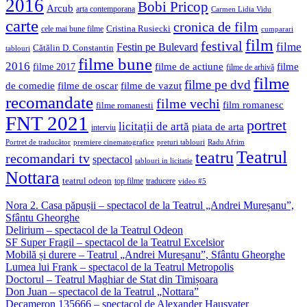
2016
Bobi Pricop
Arcub
arta contemporana
Carmen Lidia Vidu
carte
cronica de film
Cristina Rusiecki
cele mai bune filme
cumparari
film
festival
filme
Festin pe Bulevard
Cătălin D. Constantin
tablouri
filme bune
2016
filme de actiune
filme
filme 2017
filme de arhivă
filme
filme pe dvd
de comedie
filme de oscar
filme de vazut
recomandate
filme vechi
film romanesc
filme romanesti
FNT 2021
portret
licitații de artă
piata de arta
interviu
Portret de traducător
premiere cinematografice
preturi tablouri
Radu Afrim
Teatrul
teatru
recomandari tv
spectacol
tablouri in licitatie
Nottara
teatrul odeon
top filme
traducere
video #5
Nora 2. Casa păpușii – spectacol de la Teatrul „Andrei Mureșanu”,
Sfântu Gheorghe
Delirium – spectacol de la Teatrul Odeon
SF Super Fragil – spectacol de la Teatrul Excelsior
Mobilă și durere – Teatrul „Andrei Mureșanu”, Sfântu Gheorghe
Lumea lui Frank – spectacol de la Teatrul Metropolis
Doctorul – Teatrul Maghiar de Stat din Timișoara
Don Juan – spectacol de la Teatrul „Nottara”
Decameron 135666 – spectacol de Alexander Hausvater