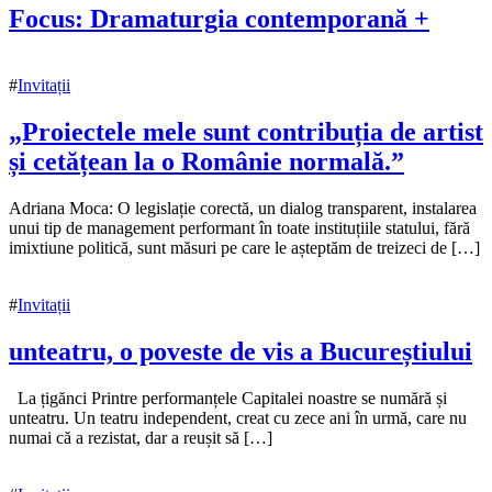
Focus: Dramaturgia contemporană +
24
noiembrie
#
Invitații
2020
24
noiembrie
„Proiectele mele sunt contribuția de artist
2020
și cetățean la o Românie normală.”
20
Adriana Moca: O legislație corectă, un dialog transparent, instalarea
noiembrie
unui tip de management performant în toate instituțiile statului, fără
2020
imixtiune politică, sunt măsuri pe care le așteptăm de treizeci de […]
20
noiembrie
2020
#
Invitații
unteatru, o poveste de vis a Bucureștiului
20
La țigănci Printre performanțele Capitalei noastre se numără și
noiembrie
unteatru. Un teatru independent, creat cu zece ani în urmă, care nu
2020
numai că a rezistat, dar a reușit să […]
20
noiembrie
2020