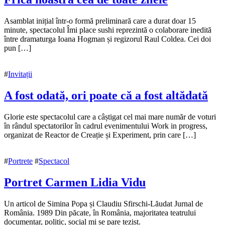
15
Asamblat inițial într-o formă preliminară care a durat doar 15
noiembrie
minute, spectacolul Îmi place sushi reprezintă o colaborare inedită
2020
între dramaturga Ioana Hogman și regizorul Raul Coldea. Cei doi
pun […]
#
Invitații
A fost odată, ori poate că a fost altădată
15
Glorie este spectacolul care a câștigat cel mai mare număr de voturi
noiembrie
în rândul spectatorilor în cadrul evenimentului Work in progress,
2020
organizat de Reactor de Creație și Experiment, prin care […]
15
noiembrie
2020
#
Portrete
#
Spectacol
Portret Carmen Lidia Vidu
14
Un articol de Simina Popa și Claudiu Sfirschi-Lăudat Jurnal de
noiembrie
România. 1989 Din păcate, în România, majoritatea teatrului
2020
documentar, politic, social mi se pare tezist.
15