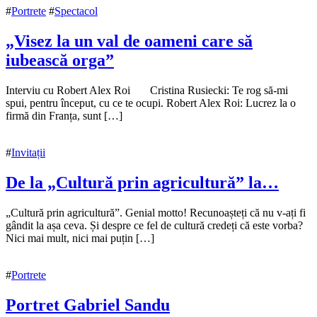
#
Portrete
#
Spectacol
„Visez la un val de oameni care să
iubească orga”
16
Interviu cu Robert Alex Roi Cristina Rusiecki: Te rog să-mi
noiembrie
spui, pentru început, cu ce te ocupi. Robert Alex Roi: Lucrez la o
2020
firmă din Franța, sunt […]
25
noiembrie
2020
#
Invitații
De la „Cultură prin agricultură” la…
16
„Cultură prin agricultură”. Genial motto! Recunoașteți că nu v-ați fi
noiembrie
gândit la așa ceva. Și despre ce fel de cultură credeți că este vorba?
2020
Nici mai mult, nici mai puțin […]
24
noiembrie
2020
#
Portrete
Portret Gabriel Sandu