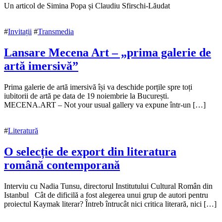
17
Un articol de Simina Popa și Claudiu Sfirschi-Lăudat
noiembrie
2020
18
#
Invitații
#
Transmedia
noiembrie
2020
Lansare Mecena Art – „prima galerie de
artă imersivă”
17
Prima galerie de artă imersivă își va deschide porțile spre toți
noiembrie
iubitorii de artă pe data de 19 noiembrie la București.
2020
MECENA.ART – Not your usual gallery va expune într-un […]
17
noiembrie
2020
#
Literatură
O selecție de export din literatura
română contemporană
17
Interviu cu Nadia Tunsu, directorul Institutului Cultural Român din
noiembrie
Istanbul Cât de dificilă a fost alegerea unui grup de autori pentru
2020
proiectul Kaymak literar? Întreb întrucât nici critica literară, nici […]
17
noiembrie
2020