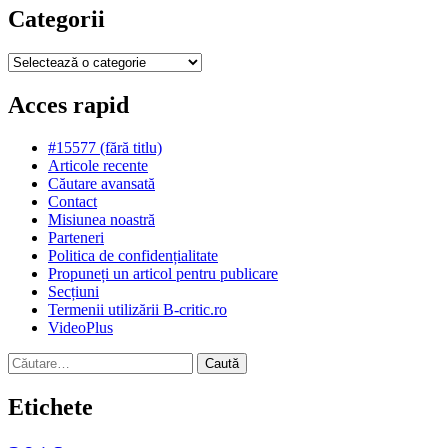
Categorii
Categorii
Acces rapid
#15577 (fără titlu)
Articole recente
Căutare avansată
Contact
Misiunea noastră
Parteneri
Politica de confidențialitate
Propuneți un articol pentru publicare
Secțiuni
Termenii utilizării B-critic.ro
VideoPlus
Caută
după:
Etichete