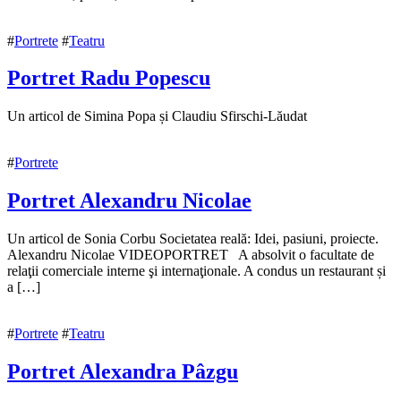
noiembrie
2020
#
Portrete
#
Teatru
Portret Radu Popescu
10
Un articol de Simina Popa și Claudiu Sfirschi-Lăudat
noiembrie
2020
10
#
Portrete
noiembrie
2020
Portret Alexandru Nicolae
10
Un articol de Sonia Corbu Societatea reală: Idei, pasiuni, proiecte.
noiembrie
Alexandru Nicolae VIDEOPORTRET A absolvit o facultate de
2020
relaţii comerciale interne şi internaţionale. A condus un restaurant și
10
noiembrie
a […]
2020
#
Portrete
#
Teatru
Portret Alexandra Pâzgu