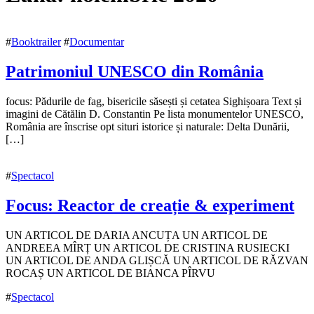
#
Booktrailer
#
Documentar
Patrimoniul UNESCO din România
24
focus: Pădurile de fag, bisericile săsești și cetatea Sighișoara Text și
noiembrie
imagini de Cătălin D. Constantin Pe lista monumentelor UNESCO,
2020
România are înscrise opt situri istorice și naturale: Delta Dunării,
24
noiembrie
[…]
2020
#
Spectacol
Focus: Reactor de creație & experiment
24
UN ARTICOL DE DARIA ANCUȚA UN ARTICOL DE
noiembrie
ANDREEA MÎRȚ UN ARTICOL DE CRISTINA RUSIECKI
2020
UN ARTICOL DE ANDA GLIȘCĂ UN ARTICOL DE RĂZVAN
24
noiembrie
ROCAȘ UN ARTICOL DE BIANCA PÎRVU
2020
#
Spectacol