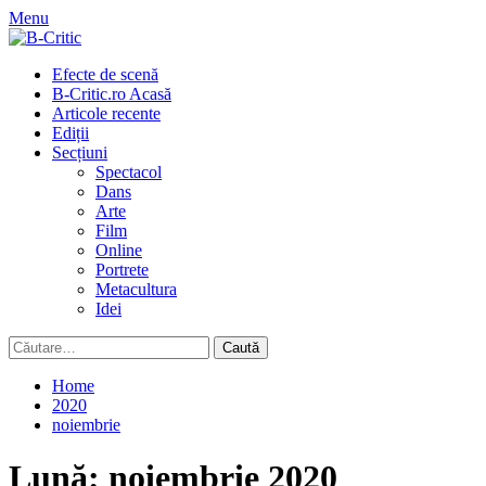
Skip
Menu
to
content
Primary
Efecte de scenă
Menu
B-Critic.ro Acasă
Articole recente
Ediții
Secțiuni
Spectacol
Dans
Arte
Film
Online
Portrete
Metacultura
Idei
Caută
după:
Home
2020
noiembrie
Lună:
noiembrie 2020