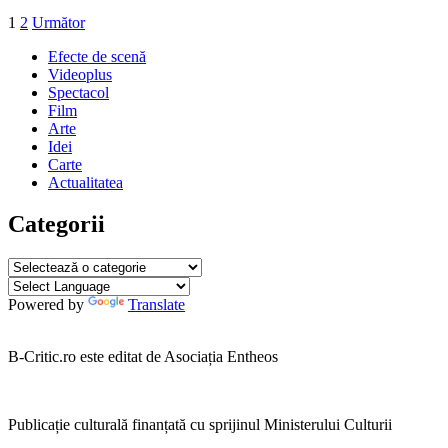
2020
Paginație
1
2
Următor
articole
Efecte de scenă
Videoplus
Spectacol
Film
Arte
Idei
Carte
Actualitatea
Categorii
Categorii
Powered by
Translate
B-Critic.ro este editat de Asociația Entheos
Publicație culturală finanțată cu sprijinul Ministerului Culturii