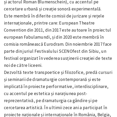
și actorul Roman Blumenschein), cu accentul pe
cercetare urbană și creație sonoră experimentală.
Este membră în diferite comisii de jurizare și rețele
internaționale, printre care: European Theatre
Convention din 2011, din 2017 este autoare în proiectul
european Fabulamundi, și din 2020 este membră în
comisia românească Eurodram. Din noiembrie 2017 face
parte din juriul Festivalului SCENOfest din Sibiu, un
festival organizat în vederea susținerii creației de texte
noi de către liceeni.
Dezvoltă texte transpoetice și filozofice, predă cursuri
și seminarii de dramaturgie contemporană și este
implicată în proiecte performative, interdisciplinare,
cu accentul pe estetica și narațiunea post-
reprezentativă, pe dramaturgia ca gândire și pe
cercetarea artistică. În ultimii zece ani a participat în
proiecte naționale și internaționale în România, Belgia,