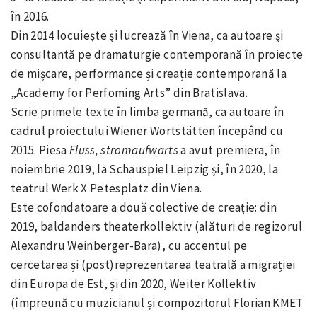
în 2016.
Din 2014 locuiește și lucrează în Viena, ca autoare și
consultantă pe dramaturgie contemporană în proiecte
de mișcare, performance și creație contemporană la
„Academy for Perfoming Arts” din Bratislava.
Scrie primele texte în limba germană, ca autoare în
cadrul proiectului Wiener Wortstätten începând cu
2015. Piesa
Fluss, stromaufwärts
a avut premiera, în
noiembrie 2019, la Schauspiel Leipzig și, în 2020, la
teatrul Werk X Petesplatz din Viena.
Este cofondatoare a două colective de creație: din
2019, baldanders theaterkollektiv (alături de regizorul
Alexandru Weinberger-Bara), cu accentul pe
cercetarea și (post)reprezentarea teatrală a migrației
din Europa de Est, și din 2020, Weiter Kollektiv
(împreună cu muzicianul și compozitorul Florian KMET