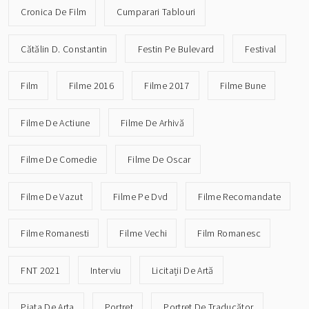
Cronica De Film
Cumparari Tablouri
Cătălin D. Constantin
Festin Pe Bulevard
Festival
Film
Filme 2016
Filme 2017
Filme Bune
Filme De Actiune
Filme De Arhivă
Filme De Comedie
Filme De Oscar
Filme De Vazut
Filme Pe Dvd
Filme Recomandate
Filme Romanesti
Filme Vechi
Film Romanesc
FNT 2021
Interviu
Licitații De Artă
Piata De Arta
Portret
Portret De Traducător