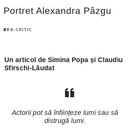
Portret Alexandra Pâzgu
PUBLISHED
BY
B-CRITIC
ON
:
9
NOIEMBRIE
Un articol de Simina Popa și Claudiu
2020
Sfirschi-Lăudat
Actorii pot să înființeze lumi sau să
distrugă lumi.