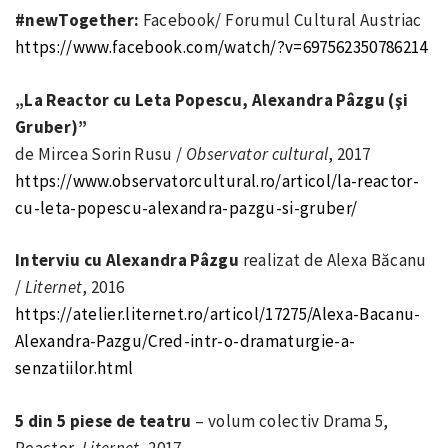
#newTogether:
Facebook/ Forumul Cultural Austriac
https://www.facebook.com/watch/?v=697562350786214
„La Reactor cu Leta Popescu, Alexandra Pâzgu (şi
Gruber)”
de Mircea Sorin Rusu /
Observator cultural
, 2017
https://www.observatorcultural.ro/articol/la-reactor-
cu-leta-popescu-alexandra-pazgu-si-gruber/
Interviu cu Alexandra Pâzgu
realizat de Alexa Băcanu
/
Liternet
, 2016
https://atelier.liternet.ro/articol/17275/Alexa-Bacanu-
Alexandra-Pazgu/Cred-intr-o-dramaturgie-a-
senzatiilor.html
5 din 5 piese de teatru
– volum colectiv Drama 5,
Reactor,
Liternet
, 2017