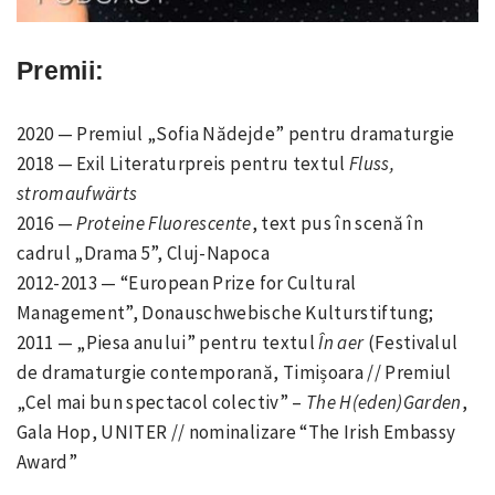
Premii:
2020 — Premiul „Sofia Nădejde” pentru dramaturgie
2018 — Exil Literaturpreis pentru textul
Fluss,
stromaufwärts
2016 —
Proteine Fluorescente
, text pus în scenă în
cadrul „Drama 5”, Cluj-Napoca
2012-2013 — “European Prize for Cultural
Management”, Donauschwebische Kulturstiftung;
2011 — „Piesa anului” pentru textul
În aer
(Festivalul
de dramaturgie contemporană, Timișoara // Premiul
„Cel mai bun spectacol colectiv” –
The H(eden)Garden
,
Gala Hop, UNITER // nominalizare “The Irish Embassy
Award”