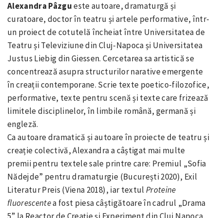
Alexandra Pâzgu
este autoare, dramaturgă și
curatoare, doctor în teatru și artele performative, într-
un proiect de cotutelă încheiat între Universitatea de
Teatru și Televiziune din Cluj-Napoca și Universitatea
Justus Liebig din Giessen. Cercetarea sa artistică se
concentrează asupra structurilor narative emergente
în creații contemporane. Scrie texte poetico-filozofice,
performative, texte pentru scenă și texte care frizează
limitele disciplinelor, în limbile română, germană și
engleză.
Ca autoare dramatică și autoare în proiecte de teatru și
creație colectivă, Alexandra a câștigat mai multe
premii pentru textele sale printre care: Premiul „Sofia
Nădejde” pentru dramaturgie (București 2020), Exil
Literatur Preis (Viena 2018), iar textul
Proteine
fluorescente
a fost piesa câștigătoare în cadrul „Drama
5” la Reactor de Creație și Experiment din Cluj Napoca,