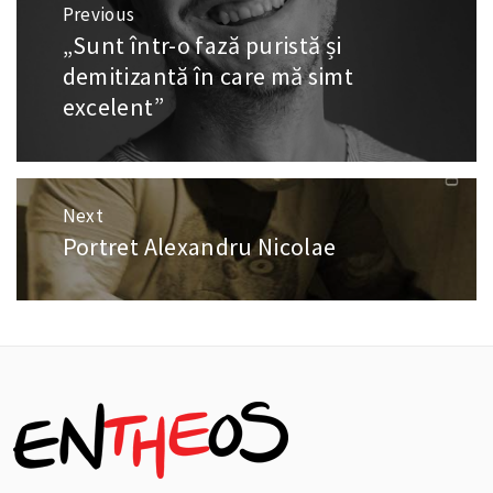
Previous
în
„Sunt într-o fază puristă și
Previous
articole
post:
demitizantă în care mă simt
excelent”
Next
Portret Alexandru Nicolae
Next
post: