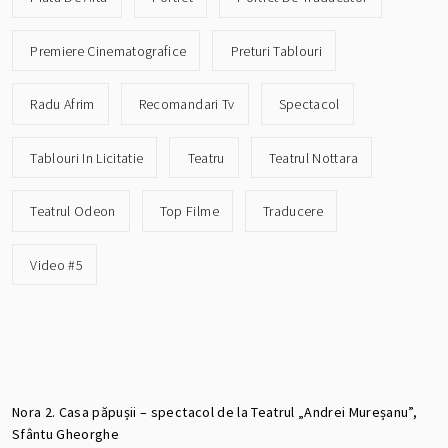
Premiere Cinematografice
Preturi Tablouri
Radu Afrim
Recomandari Tv
Spectacol
Tablouri In Licitatie
Teatru
Teatrul Nottara
Teatrul Odeon
Top Filme
Traducere
Video #5
Nora 2. Casa păpușii – spectacol de la Teatrul „Andrei Mureșanu”,
Sfântu Gheorghe