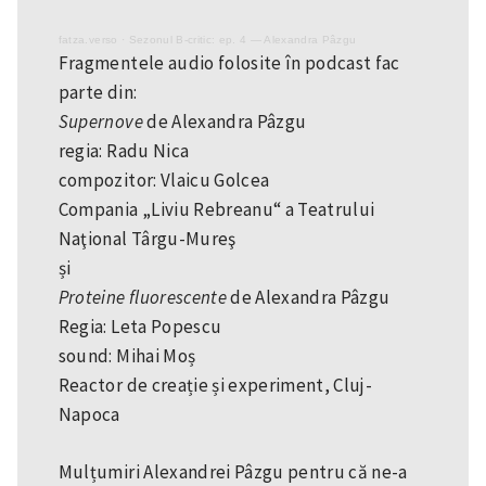
fatza.verso
·
Sezonul B-critic: ep. 4 — Alexandra Pâzgu
Fragmentele audio folosite în podcast fac
parte din:
Supernove
de Alexandra Pâzgu
regia: Radu Nica
compozitor: Vlaicu Golcea
Compania „Liviu Rebreanu“ a Teatrului
Naţional Târgu-Mureş
și
Proteine fluorescente
de Alexandra Pâzgu
Regia: Leta Popescu
sound:
Mihai Moș
Reactor de creație și experiment, Cluj-
Napoca
Mulțumiri Alexandrei Pâzgu pentru că ne-a