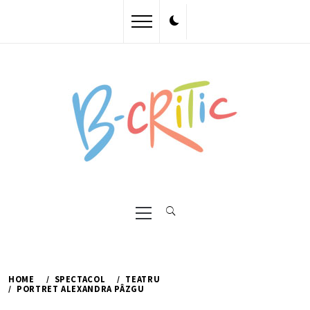
Skip
to
content
Primary
Menu
HOME
SPECTACOL
TEATRU
PORTRET ALEXANDRA PÂZGU