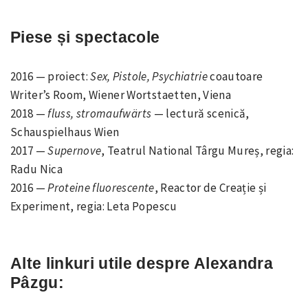
Piese și spectacole
2016 — proiect:
Sex, Pistole, Psychiatrie
coautoare
Writer’s Room, Wiener Wortstaetten, Viena
2018 —
fluss, stromaufwärts
— lectură scenică,
Schauspielhaus Wien
2017 —
Supernove
, Teatrul National Târgu Mureș, regia:
Radu Nica
2016 —
Proteine fluorescente
, Reactor de Creație și
Experiment, regia: Leta Popescu
Alte linkuri utile despre Alexandra
Pâzgu: