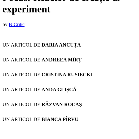
experiment
Published
by
B-Critic
on
:
24
UN ARTICOL DE
DARIA ANCUȚA
noiembrie
2020
24
noiembrie
UN ARTICOL DE
ANDREEA MÎRȚ
2020
UN ARTICOL DE
CRISTINA RUSIECKI
UN ARTICOL DE
ANDA GLIȘCĂ
UN ARTICOL DE
RĂZVAN ROCAȘ
UN ARTICOL DE
BIANCA PÎRVU