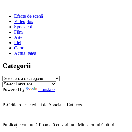
Navigare
Previous
Previous
Focus: Dramaturgia contemporană +
Next
post:
Next
Patrimoniul UNESCO din România
în
post:
Efecte de scenă
articole
Videoplus
Spectacol
Film
Arte
Idei
Carte
Actualitatea
Categorii
Categorii
Powered by
Translate
B-Critic.ro este editat de Asociația Entheos
Publicație culturală finanțată cu sprijinul Ministerului Culturii