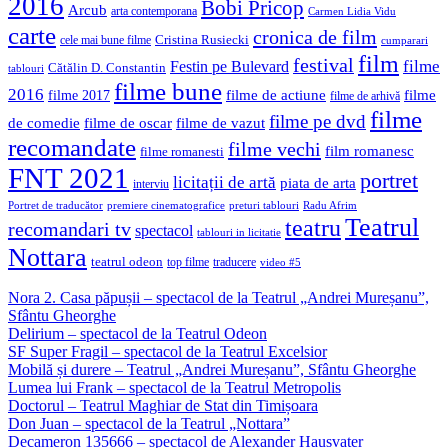
2016
Bobi Pricop
Arcub
arta contemporana
Carmen Lidia Vidu
carte
cronica de film
Cristina Rusiecki
cele mai bune filme
cumparari
film
festival
filme
Festin pe Bulevard
Cătălin D. Constantin
tablouri
filme bune
2016
filme de actiune
filme
filme 2017
filme de arhivă
filme
filme pe dvd
de comedie
filme de oscar
filme de vazut
recomandate
filme vechi
film romanesc
filme romanesti
FNT 2021
portret
licitații de artă
piata de arta
interviu
Portret de traducător
premiere cinematografice
preturi tablouri
Radu Afrim
Teatrul
teatru
recomandari tv
spectacol
tablouri in licitatie
Nottara
teatrul odeon
top filme
traducere
video #5
Nora 2. Casa păpușii – spectacol de la Teatrul „Andrei Mureșanu”,
Sfântu Gheorghe
Delirium – spectacol de la Teatrul Odeon
SF Super Fragil – spectacol de la Teatrul Excelsior
Mobilă și durere – Teatrul „Andrei Mureșanu”, Sfântu Gheorghe
Lumea lui Frank – spectacol de la Teatrul Metropolis
Doctorul – Teatrul Maghiar de Stat din Timișoara
Don Juan – spectacol de la Teatrul „Nottara”
Decameron 135666 – spectacol de Alexander Hausvater