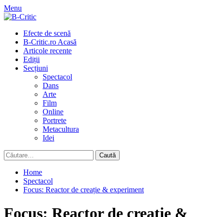
Skip
Menu
to
content
Primary
Efecte de scenă
Menu
B-Critic.ro Acasă
Articole recente
Ediții
Secțiuni
Spectacol
Dans
Arte
Film
Online
Portrete
Metacultura
Idei
Caută
după:
Home
Spectacol
Focus: Reactor de creație & experiment
Focus: Reactor de creație &