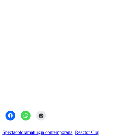
Rigoarea și intimitatea unei instalații
„Tot universul sau nimic”. Interior – Lumină
Sufletul lor, opinia mea
Viețuind cu Neamțul
„Nenorocitul ăla de neamț”
Focus: Dramaturgia contemporană +
Despre politica poveștilor
Spectacol
dramaturgia contemporana
,
Reactor Cluj