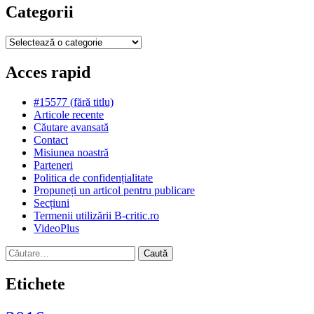
Categorii
Categorii
Acces rapid
#15577 (fără titlu)
Articole recente
Căutare avansată
Contact
Misiunea noastră
Parteneri
Politica de confidențialitate
Propuneți un articol pentru publicare
Secțiuni
Termenii utilizării B-critic.ro
VideoPlus
Caută
după:
Etichete