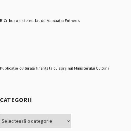
B-Critic.ro este editat de Asociația Entheos
Publicație culturală finanțată cu sprijinul Ministerului Culturii
CATEGORII
Categorii