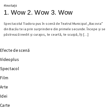
#
Invitații
1. Wow 2. Wow 3. Wow
15
Spectacolul Tiadora pus în scenă de Teatrul Municipal „Bacovia”
NOIEMBRIE
din Bacău te ia prin surprindere din primele secunde. Începe și se
2021
păstrează inedit și curajos, te ceartă, te scuipă, îți […]
Efecte de scenă
Videoplus
Spectacol
Film
Arte
Idei
Carte