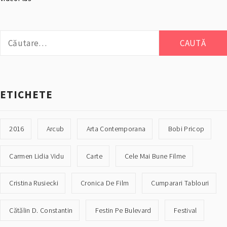
Caută
după:
ETICHETE
2016
Arcub
Arta Contemporana
Bobi Pricop
Carmen Lidia Vidu
Carte
Cele Mai Bune Filme
Cristina Rusiecki
Cronica De Film
Cumparari Tablouri
Cătălin D. Constantin
Festin Pe Bulevard
Festival