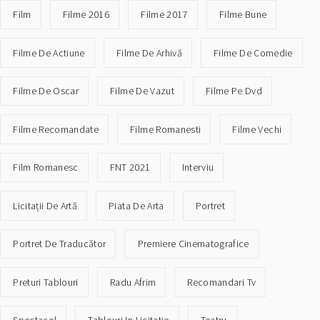
Film
Filme 2016
Filme 2017
Filme Bune
Filme De Actiune
Filme De Arhivă
Filme De Comedie
Filme De Oscar
Filme De Vazut
Filme Pe Dvd
Filme Recomandate
Filme Romanesti
Filme Vechi
Film Romanesc
FNT 2021
Interviu
Licitații De Artă
Piata De Arta
Portret
Portret De Traducător
Premiere Cinematografice
Preturi Tablouri
Radu Afrim
Recomandari Tv