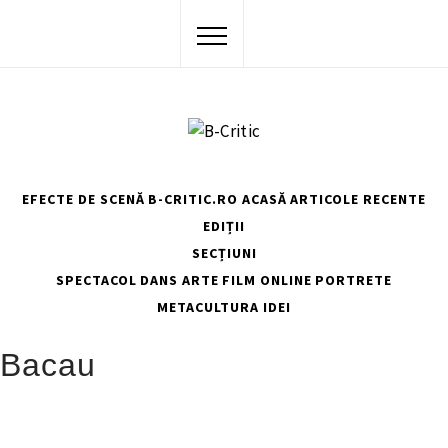
Skip
to
content
EFECTE DE SCENĂ
B-CRITIC.RO ACASĂ
ARTICOLE RECENTE
EDIȚII
SECȚIUNI
SPECTACOL
DANS
ARTE
FILM
ONLINE
PORTRETE
METACULTURA
IDEI
HOME
BACAU
Bacau