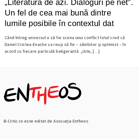
„Literatura de azi. Dialoguri pe net”.
Un fel de cea mai bună dintre
lumile posibile în contextul dat
Când întreg universul o să fie scena unui conflict total cred că
24
Daniel Cristea-Enache va reuşi să fie – zâmbitor şi optimist – în
AUGUST
acord cu fiecare particulă beligerantă. „Uite, […]
2016
B-Critic.ro este editat de Asociația Entheos