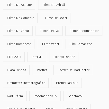
Filme De Actiune
Filme De Arhivă
Filme De Comedie
Filme De Oscar
Filme De Vazut
Filme Pe Dvd
Filme Recomandate
Filme Romanesti
Filme Vechi
Film Romanesc
FNT 2021
Interviu
Licitații De Artă
Piata De Arta
Portret
Portret De Traducător
Premiere Cinematografice
Preturi Tablouri
Radu Afrim
Recomandari Tv
Spectacol
Tablouri In Licitatie
Teatru
Teatrul Nottara