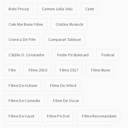
Bobi Pricop
Carmen Lidia Vidu
Carte
Cele Mai Bune Filme
Cristina Rusiecki
Cronica De Film
Cumparari Tablouri
Cătălin D. Constantin
Festin Pe Bulevard
Festival
Film
Filme 2016
Filme 2017
Filme Bune
Filme De Actiune
Filme De Arhivă
Filme De Comedie
Filme De Oscar
Filme De Vazut
Filme Pe Dvd
Filme Recomandate