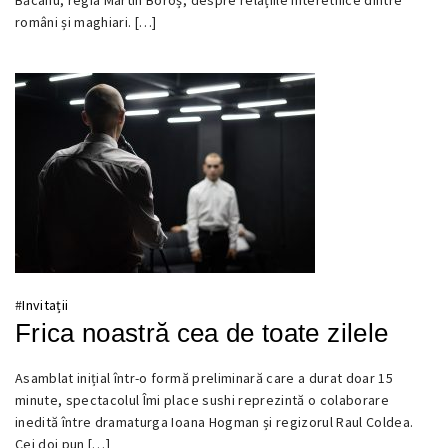
2025
români și maghiari. […]
#
Invitații
Frica noastră cea de toate zilele
Asamblat inițial într-o formă preliminară care a durat doar 15
15
minute, spectacolul Îmi place sushi reprezintă o colaborare
NOIEMBRIE
inedită între dramaturga Ioana Hogman și regizorul Raul Coldea.
2020
Cei doi pun […]