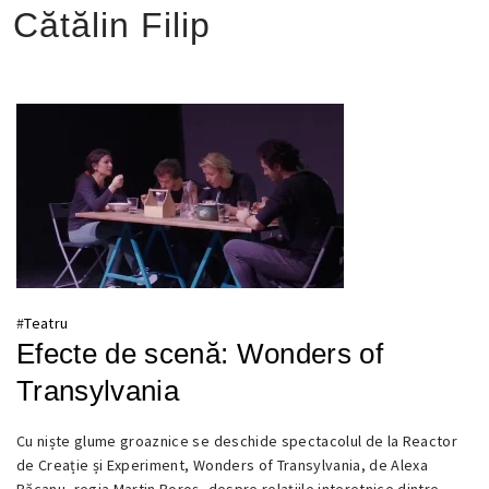
Cătălin Filip
#
Teatru
Efecte de scenă: Wonders of
Transylvania
Cu niște glume groaznice se deschide spectacolul de la Reactor
31
de Creație și Experiment, Wonders of Transylvania, de Alexa
OCTOMBRIE
Băcanu, regia Martin Boroș, despre relațiile interetnice dintre