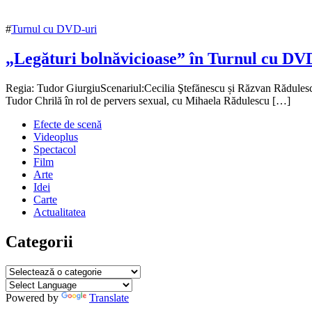
#
Turnul cu DVD-uri
„Legături bolnăvicioase” în Turnul cu DV
4
Regia: Tudor GiurgiuScenariul:Cecilia Ştefănescu și Răzvan Rădulesc
octombrie
Tudor Chrilă în rol de pervers sexual, cu Mihaela Rădulescu […]
2016
16
Efecte de scenă
noiembrie
Videoplus
2016
Spectacol
Film
Arte
Idei
Carte
Actualitatea
Categorii
Categorii
Powered by
Translate