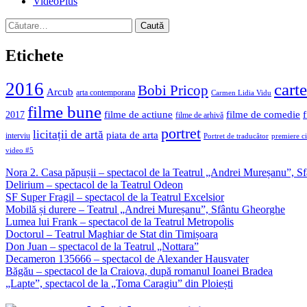
VideoPlus
Caută
după:
Etichete
2016
carte
Bobi Pricop
Arcub
arta contemporana
Carmen Lidia Vidu
filme bune
filme de actiune
filme de comedie
2017
filme de arhivă
portret
licitații de artă
piata de arta
interviu
Portret de traducător
premiere c
video #5
Nora 2. Casa păpușii – spectacol de la Teatrul „Andrei Mureșanu”, 
Delirium – spectacol de la Teatrul Odeon
SF Super Fragil – spectacol de la Teatrul Excelsior
Mobilă și durere – Teatrul „Andrei Mureșanu”, Sfântu Gheorghe
Lumea lui Frank – spectacol de la Teatrul Metropolis
Doctorul – Teatrul Maghiar de Stat din Timișoara
Don Juan – spectacol de la Teatrul „Nottara”
Decameron 135666 – spectacol de Alexander Hausvater
Băgău – spectacol de la Craiova, după romanul Ioanei Bradea
„Lapte”, spectacol de la „Toma Caragiu” din Ploiești