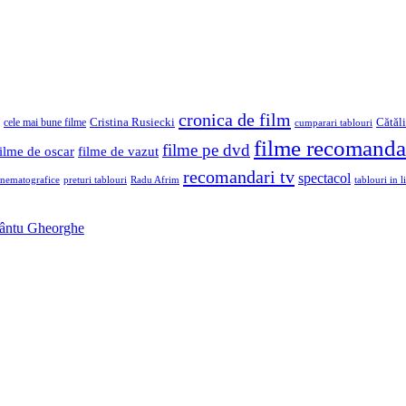
cronica de film
Cristina Rusiecki
Cătăl
cele mai bune filme
cumparari tablouri
filme recomanda
filme pe dvd
filme de oscar
filme de vazut
recomandari tv
spectacol
inematografice
preturi tablouri
Radu Afrim
tablouri in li
Sfântu Gheorghe