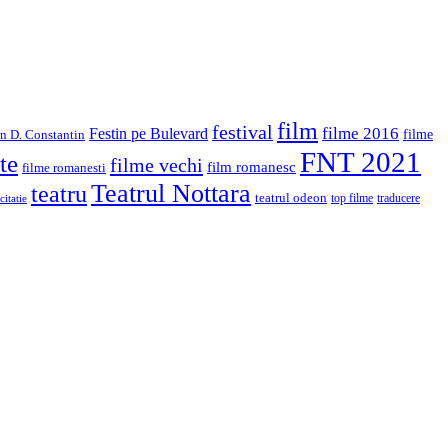
film
festival
filme 2016
Festin pe Bulevard
in D. Constantin
filme
FNT 2021
te
filme vechi
film romanesc
filme romanesti
Teatrul Nottara
teatru
teatrul odeon
top filme
traducere
citatie