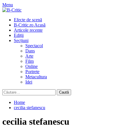
Skip
Menu
to
content
Primary
Efecte de scenă
Menu
B-Critic.ro Acasă
Articole recente
Ediții
Secțiuni
Spectacol
Dans
Arte
Film
Online
Portrete
Metacultura
Idei
Caută
după:
Home
cecilia stefanescu
cecilia stefanescu