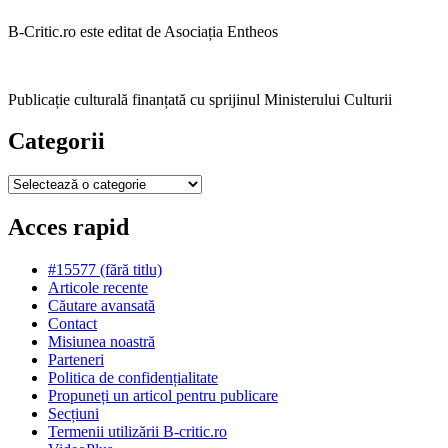
B-Critic.ro este editat de Asociația Entheos
Publicație culturală finanțată cu sprijinul Ministerului Culturii
Categorii
Categorii
Acces rapid
#15577 (fără titlu)
Articole recente
Căutare avansată
Contact
Misiunea noastră
Parteneri
Politica de confidențialitate
Propuneți un articol pentru publicare
Secțiuni
Termenii utilizării B-critic.ro