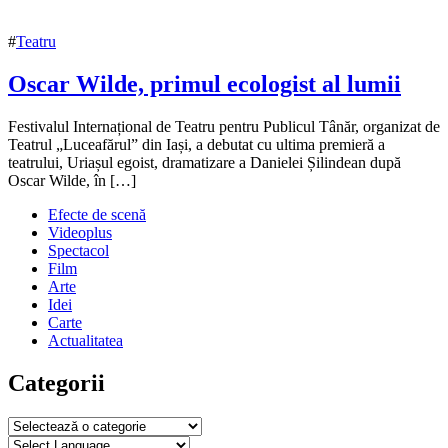
#
Teatru
Oscar Wilde, primul ecologist al lumii
30
Festivalul Internațional de Teatru pentru Publicul Tânăr, organizat de
noiembrie
Teatrul „Luceafărul” din Iași, a debutat cu ultima premieră a
2022
teatrului, Uriașul egoist, dramatizare a Danielei Șilindean după
6
decembrie
Oscar Wilde, în […]
2022
Efecte de scenă
Videoplus
Spectacol
Film
Arte
Idei
Carte
Actualitatea
Categorii
Categorii