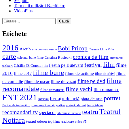
Secțiuni
Termenii utilizării B-critic.ro
VideoPlus
Caută
după:
Etichete
2016
Bobi Pricop
Arcub
arta contemporana
Carmen Lidia Vidu
carte
cronica de film
Cristina Rusiecki
cele mai bune filme
cumparari
film
festival
filme
Festin pe Bulevard
Cătălin D. Constantin
tablouri
filme bune
2016
filme de actiune
filme
filme 2017
filme de arhivă
filme
filme pe dvd
de comedie
filme de oscar
filme de vazut
recomandate
filme vechi
film romanesc
filme romanesti
FNT 2021
portret
licitații de artă
piata de arta
interviu
Portret de traducător
premiere cinematografice
preturi tablouri
Radu Afrim
Teatrul
teatru
recomandari tv
spectacol
tablouri in licitatie
Nottara
teatrul odeon
top filme
traducere
video #5