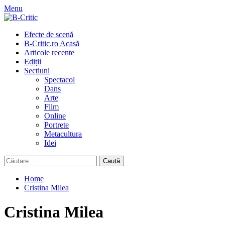
Skip
Menu
to
content
Primary
Efecte de scenă
Menu
B-Critic.ro Acasă
Articole recente
Ediții
Secțiuni
Spectacol
Dans
Arte
Film
Online
Portrete
Metacultura
Idei
Caută
după:
Home
Cristina Milea
Cristina Milea