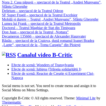
Nora 2. Casa păpușii – spectacol de la Teatrul „Andrei Mureșanu”,
Sfântu Gheorghe
Delirium – spectacol de la Teatrul Odeon
SF Super Fragil – spectacol de la Teatrul Excelsior
Mobilă și durere – Teatrul „Andrei Mureșanu”, Sfântu Gheorghe
Lumea lui Frank – spectacol de la Teatrul Metropolis
Doctorul – Teatrul Maghiar de Stat din Timișoara
Don Juan – spectacol de la Teatrul „Nottara”
Decameron 135666 – spectacol de Alexander Hausvater
Băgău – spectacol de la Craiova, după romanul Ioanei Bradea
„Lapte”, spectacol de la „Toma Caragiu” din Ploiești
Canalul video B-Critic
Efecte de scenă: Wonders of Transylvania
Efecte de scenă: Iubirea (Trilogia solidarității I)
Efecte de scenă: Reactor de Creație și Experiment Cluj-
Napoca
Social menu is not set. You need to create menu and assign it to
Social Menu on Menu Settings.
Copyright B-Critic © All rights reserved.
Theme:
Minimal Lite
by
Thememattic