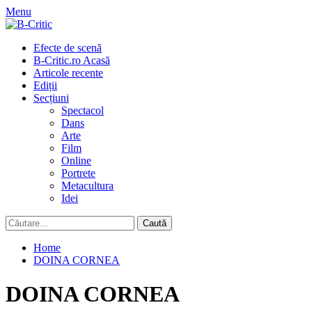
Skip
Menu
to
content
Primary
Efecte de scenă
Menu
B-Critic.ro Acasă
Articole recente
Ediții
Secțiuni
Spectacol
Dans
Arte
Film
Online
Portrete
Metacultura
Idei
Caută
după:
Home
DOINA CORNEA
DOINA CORNEA