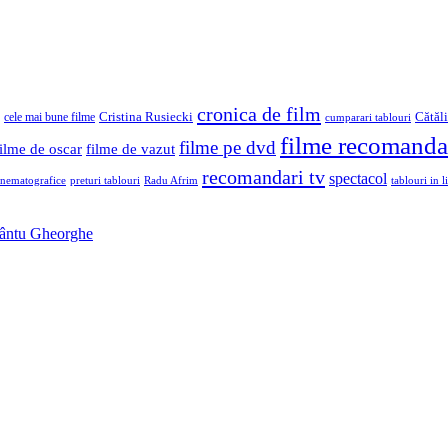
cronica de film
Cristina Rusiecki
Cătăl
cele mai bune filme
cumparari tablouri
filme recomanda
filme pe dvd
filme de oscar
filme de vazut
recomandari tv
spectacol
inematografice
preturi tablouri
Radu Afrim
tablouri in li
Sfântu Gheorghe