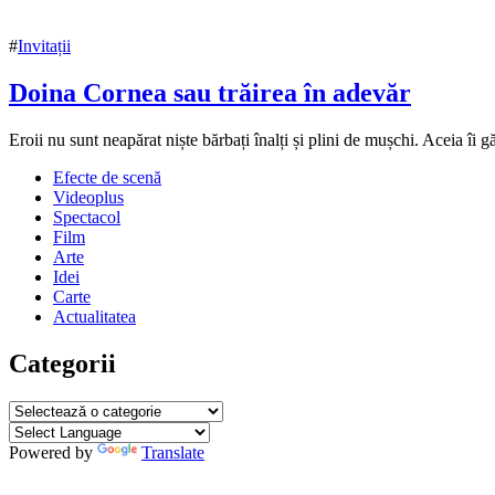
#
Invitații
Doina Cornea sau trăirea în adevăr
13
Eroii nu sunt neapărat niște bărbați înalți și plini de mușchi. Aceia î
noiembrie
Efecte de scenă
2021
13
Videoplus
noiembrie
Spectacol
2021
Film
Arte
Idei
Carte
Actualitatea
Categorii
Categorii
Powered by
Translate