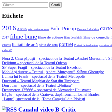
Caută
după:
Etichete
2016
carte
Bobi Pricop
Arcub
arta contemporana
Carmen Lidia Vidu
filme bune
filme de actiune
filme de comedie
2017
filme de arhivă
portret
licitații de artă
piata de arta
interviu
Portret de traducător
premiere c
video #5
Nora 2. Casa păpușii – spectacol de la Teatrul „Andrei Mureșanu”, 
Delirium – spectacol de la Teatrul Odeon
SF Super Fragil – spectacol de la Teatrul Excelsior
Mobilă și durere – Teatrul „Andrei Mureșanu”, Sfântu Gheorghe
Lumea lui Frank – spectacol de la Teatrul Metropolis
Doctorul – Teatrul Maghiar de Stat din Timișoara
Don Juan – spectacol de la Teatrul „Nottara”
Decameron 135666 – spectacol de Alexander Hausvater
Băgău – spectacol de la Craiova, după romanul Ioanei Bradea
„Lapte”, spectacol de la „Toma Caragiu” din Ploiești
Canalul video B-Critic