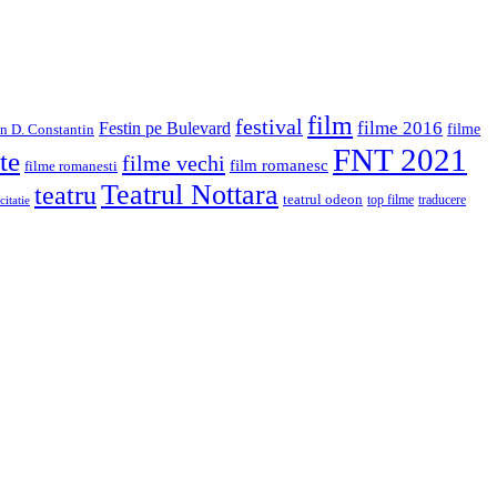
film
festival
filme 2016
Festin pe Bulevard
in D. Constantin
filme
FNT 2021
te
filme vechi
film romanesc
filme romanesti
Teatrul Nottara
teatru
teatrul odeon
top filme
traducere
citatie