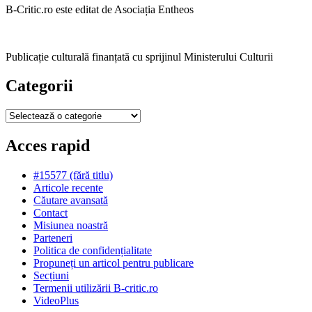
B-Critic.ro este editat de Asociația Entheos
Publicație culturală finanțată cu sprijinul Ministerului Culturii
Categorii
Categorii
Acces rapid
#15577 (fără titlu)
Articole recente
Căutare avansată
Contact
Misiunea noastră
Parteneri
Politica de confidențialitate
Propuneți un articol pentru publicare
Secțiuni
Termenii utilizării B-critic.ro
VideoPlus