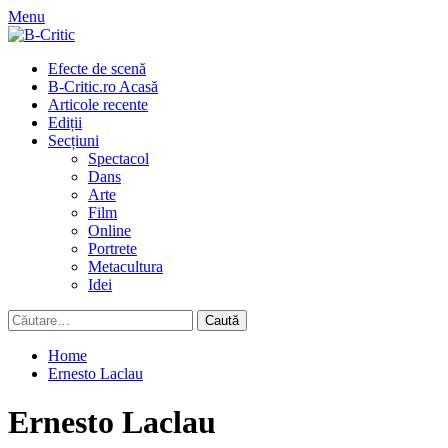
Skip
Menu
to
content
Primary
Efecte de scenă
Menu
B-Critic.ro Acasă
Articole recente
Ediții
Secțiuni
Spectacol
Dans
Arte
Film
Online
Portrete
Metacultura
Idei
Caută
după:
Home
Ernesto Laclau
Ernesto Laclau