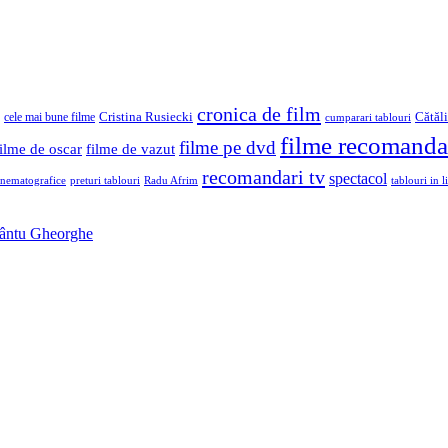
cronica de film
Cristina Rusiecki
Cătăl
cele mai bune filme
cumparari tablouri
filme recomanda
filme pe dvd
filme de oscar
filme de vazut
recomandari tv
spectacol
inematografice
preturi tablouri
Radu Afrim
tablouri in li
Sfântu Gheorghe