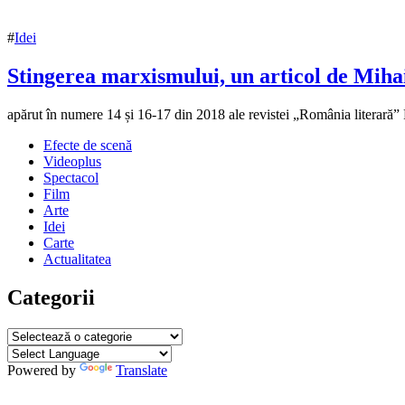
#
Idei
Stingerea marxismului, un articol de Miha
2
apărut în numere 14 și 16-17 din 2018 ale revistei „România literară”
mai
Efecte de scenă
2018
21
Videoplus
mai
Spectacol
2018
Film
Arte
Idei
Carte
Actualitatea
Categorii
Categorii
Powered by
Translate