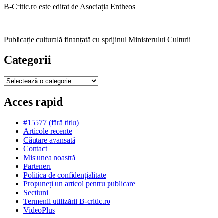
B-Critic.ro este editat de Asociația Entheos
Publicație culturală finanțată cu sprijinul Ministerului Culturii
Categorii
Categorii
Acces rapid
#15577 (fără titlu)
Articole recente
Căutare avansată
Contact
Misiunea noastră
Parteneri
Politica de confidențialitate
Propuneți un articol pentru publicare
Secțiuni
Termenii utilizării B-critic.ro
VideoPlus