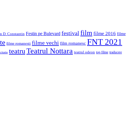
film
festival
filme 2016
Festin pe Bulevard
in D. Constantin
filme
FNT 2021
te
filme vechi
film romanesc
filme romanesti
Teatrul Nottara
teatru
teatrul odeon
top filme
traducere
citatie