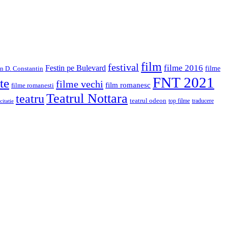
film
festival
filme 2016
Festin pe Bulevard
in D. Constantin
filme
FNT 2021
te
filme vechi
film romanesc
filme romanesti
Teatrul Nottara
teatru
teatrul odeon
top filme
traducere
citatie