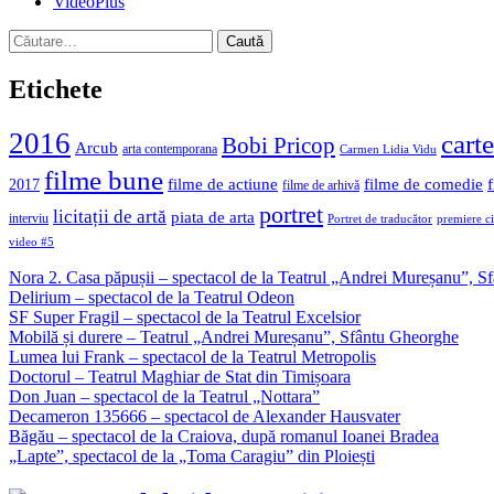
VideoPlus
Caută
după:
Etichete
2016
carte
Bobi Pricop
Arcub
arta contemporana
Carmen Lidia Vidu
filme bune
filme de actiune
filme de comedie
2017
filme de arhivă
portret
licitații de artă
piata de arta
interviu
Portret de traducător
premiere c
video #5
Nora 2. Casa păpușii – spectacol de la Teatrul „Andrei Mureșanu”, 
Delirium – spectacol de la Teatrul Odeon
SF Super Fragil – spectacol de la Teatrul Excelsior
Mobilă și durere – Teatrul „Andrei Mureșanu”, Sfântu Gheorghe
Lumea lui Frank – spectacol de la Teatrul Metropolis
Doctorul – Teatrul Maghiar de Stat din Timișoara
Don Juan – spectacol de la Teatrul „Nottara”
Decameron 135666 – spectacol de Alexander Hausvater
Băgău – spectacol de la Craiova, după romanul Ioanei Bradea
„Lapte”, spectacol de la „Toma Caragiu” din Ploiești