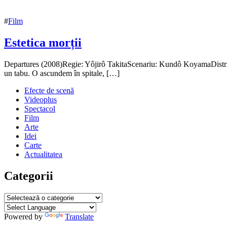
#
Film
Estetica morții
13
Departures (2008)Regie: Yôjirô TakitaScenariu: Kundô KoyamaDistrib
octombrie
un tabu. O ascundem în spitale, […]
2016
13
Efecte de scenă
octombrie
Videoplus
2016
Spectacol
Film
Arte
Idei
Carte
Actualitatea
Categorii
Categorii
Powered by
Translate