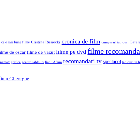
cronica de film
Cristina Rusiecki
Cătăl
cele mai bune filme
cumparari tablouri
filme recomanda
filme pe dvd
filme de oscar
filme de vazut
recomandari tv
spectacol
inematografice
preturi tablouri
Radu Afrim
tablouri in li
Sfântu Gheorghe