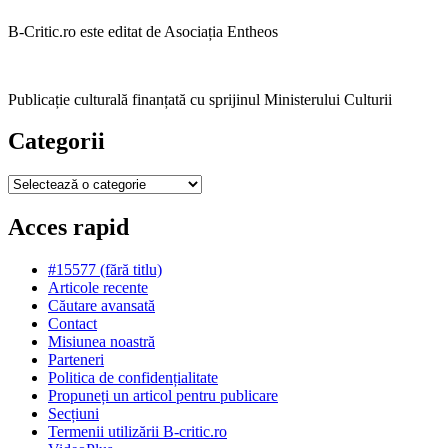
B-Critic.ro este editat de Asociația Entheos
Publicație culturală finanțată cu sprijinul Ministerului Culturii
Categorii
Categorii
Acces rapid
#15577 (fără titlu)
Articole recente
Căutare avansată
Contact
Misiunea noastră
Parteneri
Politica de confidențialitate
Propuneți un articol pentru publicare
Secțiuni
Termenii utilizării B-critic.ro