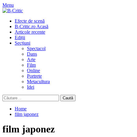
Skip
Menu
to
content
Primary
Efecte de scenă
Menu
B-Critic.ro Acasă
Articole recente
Ediții
Secțiuni
Spectacol
Dans
Arte
Film
Online
Portrete
Metacultura
Idei
Caută
după:
Home
film japonez
film japonez