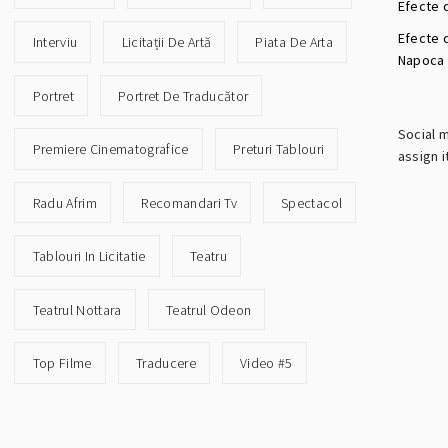
Efecte d
Efecte 
Interviu
Licitații De Artă
Piata De Arta
Napoca
Portret
Portret De Traducător
Social 
Premiere Cinematografice
Preturi Tablouri
assign i
Radu Afrim
Recomandari Tv
Spectacol
Tablouri In Licitatie
Teatru
Teatrul Nottara
Teatrul Odeon
Top Filme
Traducere
Video #5