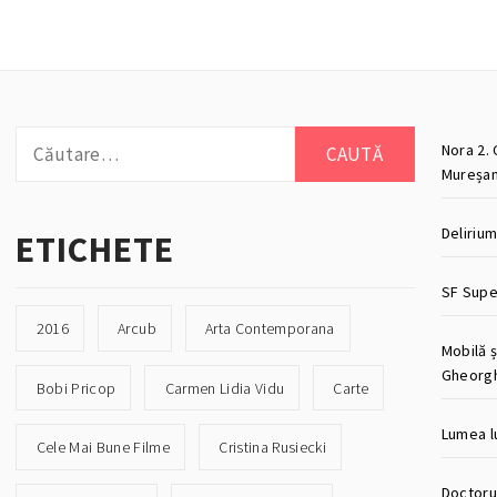
Caută
Nora 2. 
după:
Mureșan
Deliriu
ETICHETE
SF Super
2016
Arcub
Arta Contemporana
Mobilă ș
Gheorg
Bobi Pricop
Carmen Lidia Vidu
Carte
Lumea lu
Cele Mai Bune Filme
Cristina Rusiecki
Doctorul