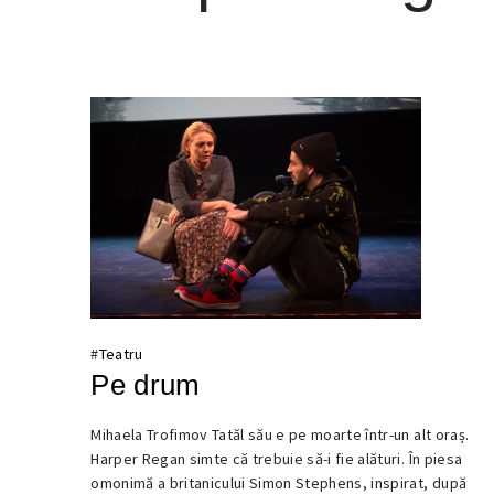
#
Teatru
Pe drum
Mihaela Trofimov Tatăl său e pe moarte într-un alt oraș.
14
Harper Regan simte că trebuie să-i fie alături. În piesa
FEBRUARIE
omonimă a britanicului Simon Stephens, inspirat, după