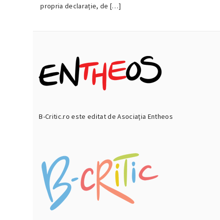
2023
propria declarație, de […]
B-Critic.ro este editat de Asociația Entheos