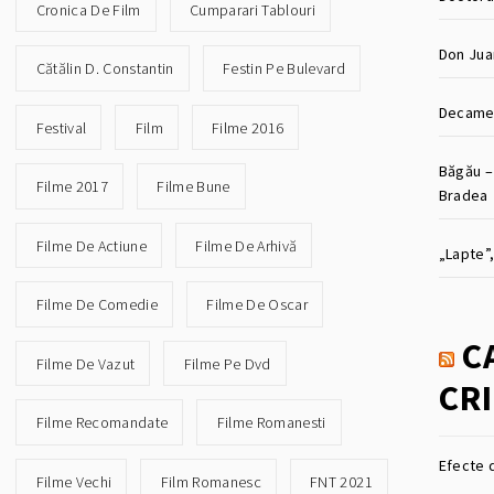
Cronica De Film
Cumparari Tablouri
Don Jua
Cătălin D. Constantin
Festin Pe Bulevard
Decamer
Festival
Film
Filme 2016
Băgău –
Filme 2017
Filme Bune
Bradea
Filme De Actiune
Filme De Arhivă
„Lapte”,
Filme De Comedie
Filme De Oscar
C
Filme De Vazut
Filme Pe Dvd
CRI
Filme Recomandate
Filme Romanesti
Efecte 
Filme Vechi
Film Romanesc
FNT 2021