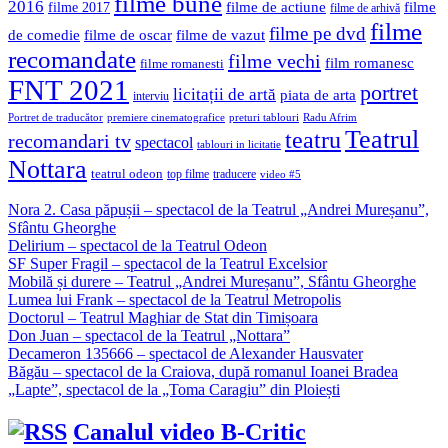
filme bune
2016
filme de actiune
filme
filme 2017
filme de arhivă
filme
filme pe dvd
de comedie
filme de oscar
filme de vazut
recomandate
filme vechi
film romanesc
filme romanesti
FNT 2021
portret
licitații de artă
piata de arta
interviu
Portret de traducător
premiere cinematografice
preturi tablouri
Radu Afrim
Teatrul
teatru
recomandari tv
spectacol
tablouri in licitatie
Nottara
teatrul odeon
top filme
traducere
video #5
Nora 2. Casa păpușii – spectacol de la Teatrul „Andrei Mureșanu”,
Sfântu Gheorghe
Delirium – spectacol de la Teatrul Odeon
SF Super Fragil – spectacol de la Teatrul Excelsior
Mobilă și durere – Teatrul „Andrei Mureșanu”, Sfântu Gheorghe
Lumea lui Frank – spectacol de la Teatrul Metropolis
Doctorul – Teatrul Maghiar de Stat din Timișoara
Don Juan – spectacol de la Teatrul „Nottara”
Decameron 135666 – spectacol de Alexander Hausvater
Băgău – spectacol de la Craiova, după romanul Ioanei Bradea
„Lapte”, spectacol de la „Toma Caragiu” din Ploiești
Canalul video B-Critic