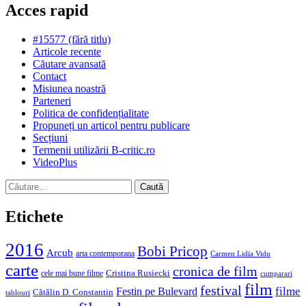
Acces rapid
#15577 (fără titlu)
Articole recente
Căutare avansată
Contact
Misiunea noastră
Parteneri
Politica de confidențialitate
Propuneți un articol pentru publicare
Secțiuni
Termenii utilizării B-critic.ro
VideoPlus
Caută
după:
Etichete
2016
Bobi Pricop
Arcub
arta contemporana
Carmen Lidia Vidu
carte
cronica de film
Cristina Rusiecki
cele mai bune filme
cumparari
film
festival
filme
Festin pe Bulevard
Cătălin D. Constantin
tablouri