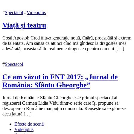
#
Spectacol
#
Videoplus
Viață și teatru
2
Costi Apostol: Cred într-o generație nouă, tînără, proaspătă și extrem
noiembrie
de talentată. Am șansa ca atunci cînd mă gîndesc la dragostea mea
2017
adevărată, aceasta să fie realmente dragostea pentru oameni. […]
2
noiembrie
2017
#
Spectacol
Ce am văzut în FNT 2017: „Jurnal de
România: Sfântu Gheorghe”
30
Jurnal de România: Sfântu Gheorghe este primul spectacol al
octombrie
regizoarei Carmen Lidia Vidu dintr-o serie care își propune să
2017
descopere o Românie mai puțin cunoscută. Reușește să exploreze
2
noiembrie
acea latură […]
2017
Efecte de scenă
Videoplus