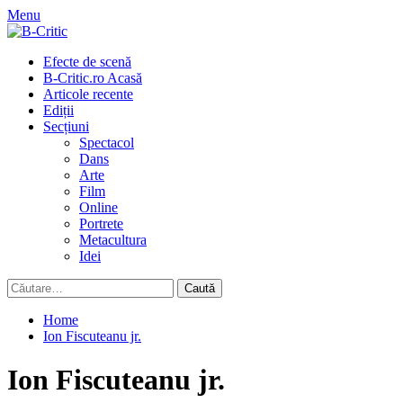
Skip
Menu
to
content
Primary
Efecte de scenă
Menu
B-Critic.ro Acasă
Articole recente
Ediții
Secțiuni
Spectacol
Dans
Arte
Film
Online
Portrete
Metacultura
Idei
Caută
după:
Home
Ion Fiscuteanu jr.
Ion Fiscuteanu jr.