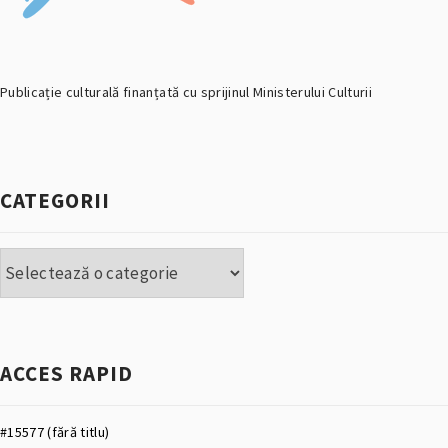
Publicație culturală finanțată cu sprijinul Ministerului Culturii
CATEGORII
Categorii
ACCES RAPID
#15577 (fără titlu)