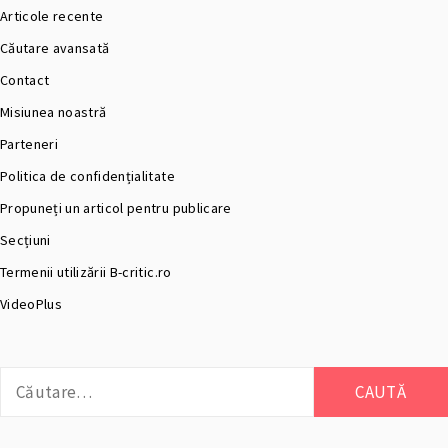
Articole recente
Căutare avansată
Contact
Misiunea noastră
Parteneri
Politica de confidențialitate
Propuneți un articol pentru publicare
Secțiuni
Termenii utilizării B-critic.ro
VideoPlus
Caută
după: