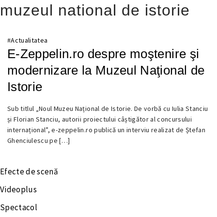
muzeul national de istorie
#
Actualitatea
E-Zeppelin.ro despre moştenire şi
modernizare la Muzeul Naţional de
Istorie
12
Sub titlul „Noul Muzeu Național de Istorie. De vorbă cu Iulia Stanciu
SEPTEMBRIE
și Florian Stanciu, autorii proiectului câștigător al concursului
2016
internațional”, e-zeppelin.ro publică un interviu realizat de Ștefan
Ghenciulescu pe […]
Efecte de scenă
Videoplus
Spectacol