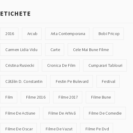
ETICHETE
2016
Arcub
Arta Contemporana
Bobi Pricop
Carmen Lidia Vidu
Carte
Cele Mai Bune Filme
Cristina Rusiecki
Cronica De Film
Cumparari Tablouri
Cătălin D. Constantin
Festin Pe Bulevard
Festival
Film
Filme 2016
Filme 2017
Filme Bune
Filme De Actiune
Filme De Arhivă
Filme De Comedie
Filme De Oscar
Filme De Vazut
Filme Pe Dvd