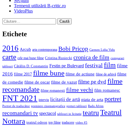
Secțiuni
Termenii utilizării B-critic.ro
VideoPlus
Caută
după:
Etichete
2016
Bobi Pricop
Arcub
arta contemporana
Carmen Lidia Vidu
carte
cronica de film
Cristina Rusiecki
cele mai bune filme
cumparari
film
festival
filme
Festin pe Bulevard
Cătălin D. Constantin
tablouri
filme bune
2016
filme de actiune
filme
filme 2017
filme de arhivă
filme
filme pe dvd
de comedie
filme de oscar
filme de vazut
recomandate
filme vechi
film romanesc
filme romanesti
FNT 2021
portret
licitații de artă
piata de arta
interviu
Portret de traducător
premiere cinematografice
preturi tablouri
Radu Afrim
Teatrul
teatru
recomandari tv
spectacol
tablouri in licitatie
Nottara
teatrul odeon
top filme
traducere
video #5