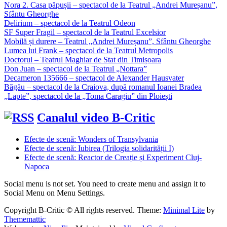
Nora 2. Casa păpușii – spectacol de la Teatrul „Andrei Mureșanu”,
Sfântu Gheorghe
Delirium – spectacol de la Teatrul Odeon
SF Super Fragil – spectacol de la Teatrul Excelsior
Mobilă și durere – Teatrul „Andrei Mureșanu”, Sfântu Gheorghe
Lumea lui Frank – spectacol de la Teatrul Metropolis
Doctorul – Teatrul Maghiar de Stat din Timișoara
Don Juan – spectacol de la Teatrul „Nottara”
Decameron 135666 – spectacol de Alexander Hausvater
Băgău – spectacol de la Craiova, după romanul Ioanei Bradea
„Lapte”, spectacol de la „Toma Caragiu” din Ploiești
Canalul video B-Critic
Efecte de scenă: Wonders of Transylvania
Efecte de scenă: Iubirea (Trilogia solidarității I)
Efecte de scenă: Reactor de Creație și Experiment Cluj-
Napoca
Social menu is not set. You need to create menu and assign it to
Social Menu on Menu Settings.
Copyright B-Critic © All rights reserved.
Theme:
Minimal Lite
by
Thememattic