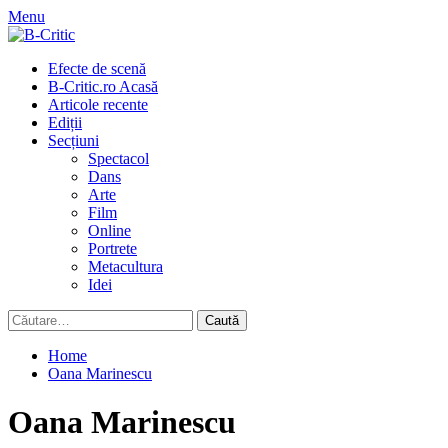
Skip
Menu
to
content
Primary
Efecte de scenă
Menu
B-Critic.ro Acasă
Articole recente
Ediții
Secțiuni
Spectacol
Dans
Arte
Film
Online
Portrete
Metacultura
Idei
Caută
după:
Home
Oana Marinescu
Oana Marinescu