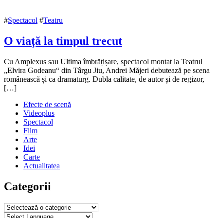
#
Spectacol
#
Teatru
O viață la timpul trecut
17
Cu Amplexus sau Ultima îmbrățișare, spectacol montat la Teatrul
ianuarie
„Elvira Godeanu“ din Târgu Jiu, Andrei Măjeri debutează pe scena
2019
românească și ca dramaturg. Dubla calitate, de autor și de regizor,
17
ianuarie
[…]
2019
Efecte de scenă
Videoplus
Spectacol
Film
Arte
Idei
Carte
Actualitatea
Categorii
Categorii