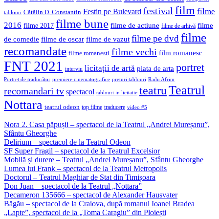
film
festival
filme
Festin pe Bulevard
Cătălin D. Constantin
tablouri
filme bune
2016
filme de actiune
filme
filme 2017
filme de arhivă
filme
filme pe dvd
de comedie
filme de oscar
filme de vazut
recomandate
filme vechi
film romanesc
filme romanesti
FNT 2021
portret
licitații de artă
piata de arta
interviu
Portret de traducător
premiere cinematografice
preturi tablouri
Radu Afrim
Teatrul
teatru
recomandari tv
spectacol
tablouri in licitatie
Nottara
teatrul odeon
top filme
traducere
video #5
Nora 2. Casa păpușii – spectacol de la Teatrul „Andrei Mureșanu”,
Sfântu Gheorghe
Delirium – spectacol de la Teatrul Odeon
SF Super Fragil – spectacol de la Teatrul Excelsior
Mobilă și durere – Teatrul „Andrei Mureșanu”, Sfântu Gheorghe
Lumea lui Frank – spectacol de la Teatrul Metropolis
Doctorul – Teatrul Maghiar de Stat din Timișoara
Don Juan – spectacol de la Teatrul „Nottara”
Decameron 135666 – spectacol de Alexander Hausvater
Băgău – spectacol de la Craiova, după romanul Ioanei Bradea
„Lapte”, spectacol de la „Toma Caragiu” din Ploiești