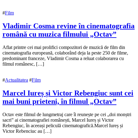
#
Film
Vladimir Cosma revine în cinematografia
română cu muzica filmului „Octav”
1
Aflat printre cei mai prolifici compozitori de muzică de film din
august
cinematografia europeană, colaborând deja la peste 250 de filme,
2017
predominant franceze, Vladimir Cosma a reluat colaborarea cu
1
octombrie
filmul românesc, […]
2017
#
Actualitatea
#
Film
Marcel Iureș și Victor Rebengiuc sunt cei
mai buni prieteni, în filmul „Octav”
14
Octav este filmul de lungmetraj care îi reunește pe cei „doi monștri
iulie
sacri” ai cinematografiei românești, Marcel Iureș și Victor
2017
Rebengiuc, în aceeași peliculă cinematografică.Marcel Iureș și
1
august
Victor Rebenciuc au […]
2017