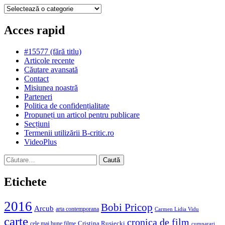
Categorii
Acces rapid
#15577 (fără titlu)
Articole recente
Căutare avansată
Contact
Misiunea noastră
Parteneri
Politica de confidențialitate
Propuneți un articol pentru publicare
Secțiuni
Termenii utilizării B-critic.ro
VideoPlus
Caută
după:
Etichete
2016
Bobi Pricop
Arcub
arta contemporana
Carmen Lidia Vidu
carte
cronica de film
Cristina Rusiecki
cele mai bune filme
cumparari