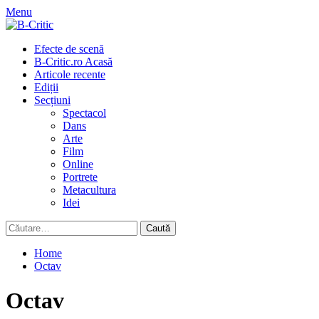
Skip
Menu
to
content
Primary
Efecte de scenă
Menu
B-Critic.ro Acasă
Articole recente
Ediții
Secțiuni
Spectacol
Dans
Arte
Film
Online
Portrete
Metacultura
Idei
Caută
după:
Home
Octav
Octav