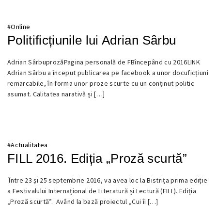
#
Online
Politificțiunile lui Adrian Sârbu
Adrian SârbuprozăPagina personală de FBîncepând cu 2016LINK
17
Adrian Sârbu a început publicarea pe facebook a unor docuficțiuni
DECEMBRIE
remarcabile, în forma unor proze scurte cu un conținut politic
2016
asumat. Calitatea narativă și […]
#
Actualitatea
FILL 2016. Ediția „Proză scurtă”
Între 23 și 25 septembrie 2016, va avea loc la Bistrița prima ediție
11
a Festivalului Internațional de Literatură și Lectură (FILL). Ediția
SEPTEMBRIE
„Proză scurtă”. Având la bază proiectul „Cui îi […]
2016