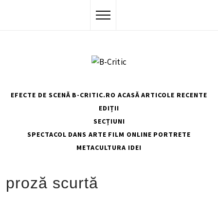
Skip
to
content
EFECTE DE SCENĂ
B-CRITIC.RO ACASĂ
ARTICOLE RECENTE
EDIȚII
SECȚIUNI
SPECTACOL
DANS
ARTE
FILM
ONLINE
PORTRETE
METACULTURA
IDEI
HOME
PROZĂ SCURTĂ
proză scurtă