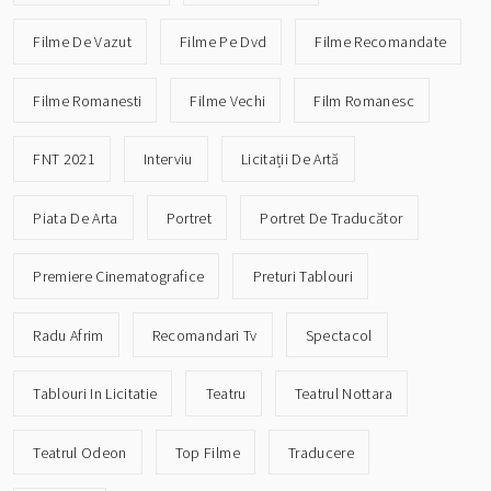
Filme De Vazut
Filme Pe Dvd
Filme Recomandate
Filme Romanesti
Filme Vechi
Film Romanesc
FNT 2021
Interviu
Licitații De Artă
Piata De Arta
Portret
Portret De Traducător
Premiere Cinematografice
Preturi Tablouri
Radu Afrim
Recomandari Tv
Spectacol
Tablouri In Licitatie
Teatru
Teatrul Nottara
Teatrul Odeon
Top Filme
Traducere