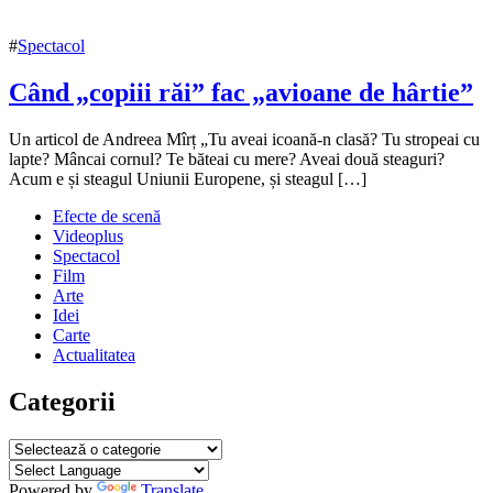
#
Spectacol
Când „copiii răi” fac „avioane de hârtie”
7
Un articol de Andreea Mîrț „Tu aveai icoană-n clasă? Tu stropeai cu
noiembrie
lapte? Mâncai cornul? Te băteai cu mere? Aveai două steaguri?
2020
Acum e și steagul Uniunii Europene, și steagul […]
8
noiembrie
Efecte de scenă
2020
Videoplus
Spectacol
Film
Arte
Idei
Carte
Actualitatea
Categorii
Categorii
Powered by
Translate