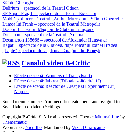
Sfântu Gheorghe
Delirium – spectacol de la Teatrul Odeon
SF Super Fragil – spectacol de la Teatrul Excelsior
Mobilă și durere – Teatrul „Andrei Mureșanu”, Sfântu Gheorghe
Lumea lui Frank – spectacol de la Teatrul Metropolis
Doctorul – Teatrul Maghiar de Stat din Timișoara
Don Juan – spectacol de la Teatrul „Nottara”
Decameron 135666 – spectacol de Alexander Hausvater
Băgău – spectacol de la Craiova, după romanul Ioanei Bradea
„Lapte”, spectacol de la „Toma Caragiu” din Ploiești
Canalul video B-Critic
Efecte de scenă: Wonders of Transylvania
Efecte de scenă: Iubirea (Trilogia solidarității I)
Efecte de scenă: Reactor de Creație și Experiment Cluj-
Napoca
Social menu is not set. You need to create menu and assign it to
Social Menu on Menu Settings.
Copyright B-Critic © All rights reserved.
Theme:
Minimal Lite
by
Thememattic
Webmaster:
Nicu Ilie
. Maintained by
Vizual Graficante