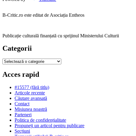
B-Critic.ro este editat de Asociația Entheos
Publicație culturală finanțată cu sprijinul Ministerului Culturii
Categorii
Categorii
Acces rapid
#15577 (fără titlu)
Articole recente
Căutare avansată
Contact
Misiunea noastră
Parteneri
Politica de confidențialitate
Propuneți un articol pentru publicare
Secțiuni