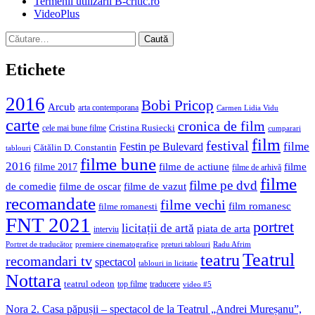
Termenii utilizării B-critic.ro
VideoPlus
Caută
după:
Etichete
2016
Bobi Pricop
Arcub
arta contemporana
Carmen Lidia Vidu
carte
cronica de film
Cristina Rusiecki
cele mai bune filme
cumparari
film
festival
filme
Festin pe Bulevard
Cătălin D. Constantin
tablouri
filme bune
2016
filme de actiune
filme
filme 2017
filme de arhivă
filme
filme pe dvd
de comedie
filme de oscar
filme de vazut
recomandate
filme vechi
film romanesc
filme romanesti
FNT 2021
portret
licitații de artă
piata de arta
interviu
Portret de traducător
premiere cinematografice
preturi tablouri
Radu Afrim
Teatrul
teatru
recomandari tv
spectacol
tablouri in licitatie
Nottara
teatrul odeon
top filme
traducere
video #5
Nora 2. Casa păpușii – spectacol de la Teatrul „Andrei Mureșanu”,