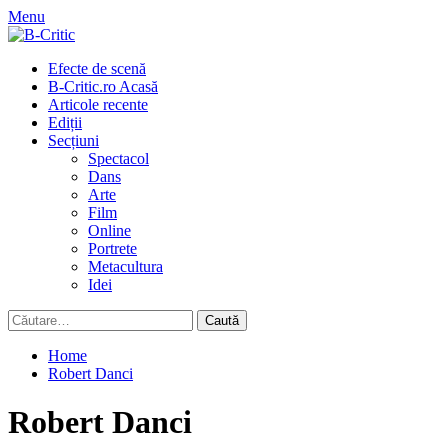
Skip
Menu
to
content
Primary
Efecte de scenă
Menu
B-Critic.ro Acasă
Articole recente
Ediții
Secțiuni
Spectacol
Dans
Arte
Film
Online
Portrete
Metacultura
Idei
Caută
după:
Home
Robert Danci
Robert Danci