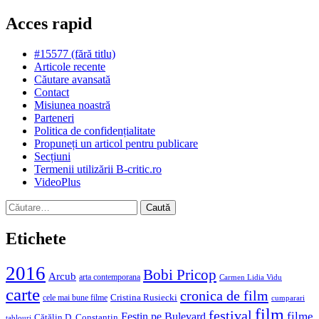
Acces rapid
#15577 (fără titlu)
Articole recente
Căutare avansată
Contact
Misiunea noastră
Parteneri
Politica de confidențialitate
Propuneți un articol pentru publicare
Secțiuni
Termenii utilizării B-critic.ro
VideoPlus
Caută
după:
Etichete
2016
Bobi Pricop
Arcub
arta contemporana
Carmen Lidia Vidu
carte
cronica de film
Cristina Rusiecki
cele mai bune filme
cumparari
film
festival
filme
Festin pe Bulevard
Cătălin D. Constantin
tablouri