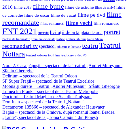
filme bune
2016
filme de actiune
filme
filme 2017
filme de arhivă
filme
filme pe dvd
de comedie
filme de oscar
filme de vazut
recomandate
filme vechi
film romanesc
filme romanesti
FNT 2021
portret
licitații de artă
piata de arta
interviu
Portret de traducător
premiere cinematografice
preturi tablouri
Radu Afrim
Teatrul
teatru
recomandari tv
spectacol
tablouri in licitatie
Nottara
teatrul odeon
top filme
traducere
video #5
Nora 2. Casa păpușii – spectacol de la Teatrul „Andrei Mureșanu”,
Sfântu Gheorghe
Delirium – spectacol de la Teatrul Odeon
SF Super Fragil – spectacol de la Teatrul Excelsior
Mobilă și durere – Teatrul „Andrei Mureșanu”, Sfântu Gheorghe
Lumea lui Frank – spectacol de la Teatrul Metropolis
Doctorul – Teatrul Maghiar de Stat din Timișoara
Don Juan – spectacol de la Teatrul „Nottara”
Decameron 135666 – spectacol de Alexander Hausvater
Băgău – spectacol de la Craiova, după romanul Ioanei Bradea
„Lapte”, spectacol de la „Toma Caragiu” din Ploiești