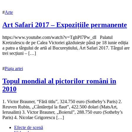
#
Arte
Art Safari 2017 – Expozițiile permanente
12
https://www.youtube.com/watch?v=TghPI7Pw_dI Palatul
iunie
Kretzulescu de pe Calea Victoriei găzduiește până pe 18 iunie ediția
2017
a patra a târgului de artă al Bucureștiului, Art Safari 2017. Târgul are
12
iunie
trei secțiuni – […]
2017
#
Piața artei
Topul mondial al pictorilor români în
2010
26
1. Victor Brauner, “Fără titlu”, 324.750 euro (Sotheby’s Paris) 2.
mai
Reuven Rubin, „Cântăreţul la flaut”, 422.500 dolari (MatsArt,
2017
Ierusalim) 3. Victor Brauner, „Boierul”, 288.750 euro (Sotheby’s
26
mai
Paris) 4. Nicolae Grigorescu […]
2018
Efecte de scenă