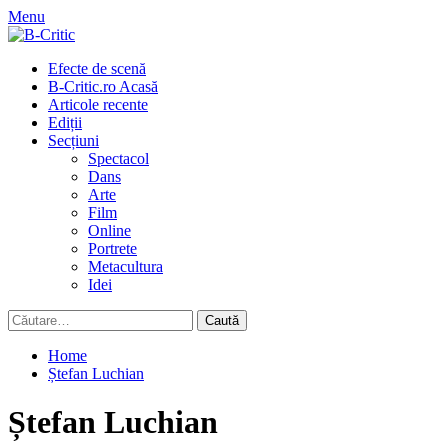
Skip
Menu
to
content
Primary
Efecte de scenă
Menu
B-Critic.ro Acasă
Articole recente
Ediții
Secțiuni
Spectacol
Dans
Arte
Film
Online
Portrete
Metacultura
Idei
Caută
după:
Home
Ștefan Luchian
Ștefan Luchian