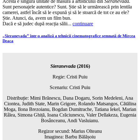
Acesta e singura unitate de măsură a artisticului din
Sieranevada.
Sunt personajele autentice? Sunt. Știe să le urmărească prin lentila
camerei, astfel încât să le expună și să le stoarcă de tot ce au ele?
Știe. Atunci, da, avem un film bun.
Dacă e să judec după reacția sălii...
continuare
„Sieranevada” într-o analiză a tehnicii cinematografice semnată de Mircea
Deaca
Sieranevada
(2016)
Regie: Cristi Puiu
Scenariu: Cristi Puiu
Distribuție: Mimi Brănescu, Dana Dogaru, Sorin Medeleni, Ana
Ciontea, Judith State, Marin Grigore, Rolando Matsangos, Cătălina
Moga, Ilona Brezoianu, Bogdan Dumitrache, Tatiana Iekel, Marian
Râlea, Simona Ghiță, Ioana Crăciunescu, Valer Dellakeza, Eugenia
Bosânceanu, Andi Vasluianu.
Regizor secund: Marius Olteanu
Imaginea: Barbu Bălășoiu