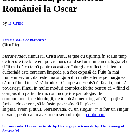
României la Oscar
Published
by
B-Critic
on
:
12
Femeie, dă-le de mâncare!
septembrie
(Nicu Ilie)
2016
16
octombrie
Sieranevada
, filmul lui Cristi Puiu, te ține cu ușurință în scaun timp
2017
de trei ore (ce bine era pe vremuri, când se fuma în cinematografe!)
și îți mai dă ca temă pentru acasă ore întregi de reflecție. Intenția
auctorială este oarecum limpede și a fost expusă de Puiu în mai
multe interviuri, dar este una singură din multele teme pe marginea
cărora filmul te lasă să brodezi. Cu opera deschisă în fața ta, poți să
povestești filmul în multe moduri complet diferite pentru că – fiind el
compus din particule mici și micuțe (de psihologie, de
comportament, de ideologii, de tehnică cinematografică) – poți să
faci cu ele ce vrei, să le înșiri pe ce sfoară îți place.
În plus, avem și titlul, Sieranevada, cu un singur ”r” și într-un singur
cuvânt, pentru a nu avea nicio semnificație...
continuare
Sieranevada. O construcţie de tip Carnage pe o temă de tip The Stoning of
Soraya M