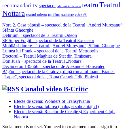
Teatrul
teatru
recomandari tv
spectacol
tablouri in licitatie
Nottara
teatrul odeon
top filme
traducere
video #5
Nora 2. Casa păpușii – spectacol de la Teatrul „Andrei Mureșanu”,
Sfântu Gheorghe
Delirium – spectacol de la Teatrul Odeon
SF Super Fragil – spectacol de la Teatrul Excelsior
Mobilă și durere – Teatrul „Andrei Mureșanu”, Sfântu Gheorghe
Lumea lui Frank – spectacol de la Teatrul Metropolis
Doctorul – Teatrul Maghiar de Stat din Timișoara
Don Juan – spectacol de la Teatrul „Nottara”
Decameron 135666 – spectacol de Alexander Hausvater
Băgău – spectacol de la Craiova, după romanul Ioanei Bradea
„Lapte”, spectacol de la „Toma Caragiu” din Ploiești
Canalul video B-Critic
Efecte de scenă: Wonders of Transylvania
Efecte de scenă: Iubirea (Trilogia solidarității I)
Efecte de scenă: Reactor de Creație și Experiment Cluj-
Napoca
Social menu is not set. You need to create menu and assign it to