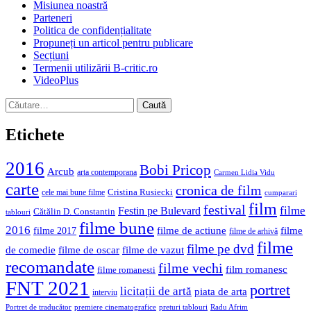
Misiunea noastră
Parteneri
Politica de confidențialitate
Propuneți un articol pentru publicare
Secțiuni
Termenii utilizării B-critic.ro
VideoPlus
Caută
după:
Etichete
2016
Bobi Pricop
Arcub
arta contemporana
Carmen Lidia Vidu
carte
cronica de film
Cristina Rusiecki
cele mai bune filme
cumparari
film
festival
filme
Festin pe Bulevard
Cătălin D. Constantin
tablouri
filme bune
2016
filme de actiune
filme
filme 2017
filme de arhivă
filme
filme pe dvd
de comedie
filme de oscar
filme de vazut
recomandate
filme vechi
film romanesc
filme romanesti
FNT 2021
portret
licitații de artă
piata de arta
interviu
Portret de traducător
premiere cinematografice
preturi tablouri
Radu Afrim