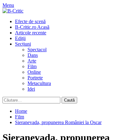
Skip
Menu
to
content
Primary
Efecte de scenă
Menu
B-Critic.ro Acasă
Articole recente
Ediții
Secțiuni
Spectacol
Dans
Arte
Film
Online
Portrete
Metacultura
Idei
Caută
după:
Home
Film
Sieranevada, propunerea României la Oscar
Sieranevada, propunerea