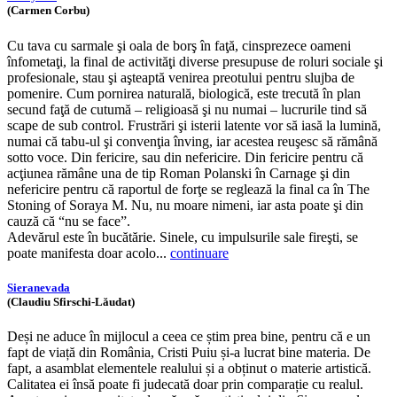
(Carmen Corbu)
Cu tava cu sarmale şi oala de borş în faţă, cinsprezece oameni
înfometaţi, la final de activităţi diverse presupuse de roluri sociale şi
profesionale, stau şi aşteaptă venirea preotului pentru slujba de
pomenire. Cum pornirea naturală, biologică, este trecută în plan
secund faţă de cutumă – religioasă şi nu numai – lucrurile tind să
scape de sub control. Frustrări şi isterii latente vor să iasă la lumină,
numai că tabu-ul şi convenţia înving, iar acestea reuşesc să rămână
sotto voce. Din fericire, sau din nefericire. Din fericire pentru că
acţiunea rămâne una de tip Roman Polanski în Carnage şi din
nefericire pentru că raportul de forţe se reglează la final ca în The
Stoning of Soraya M. Nu, nu moare nimeni, iar asta poate şi din
cauză că “nu se face”.
Adevărul este în bucătărie. Sinele, cu impulsurile sale fireşti, se
poate manifesta doar acolo...
continuare
Sieranevada
(Claudiu Sfirschi-Lăudat)
Deși ne aduce în mijlocul a ceea ce știm prea bine, pentru că e un
fapt de viață din România, Cristi Puiu și-a lucrat bine materia. De
fapt, a asamblat elementele realului și a obținut o materie artistică.
Calitatea ei însă poate fi judecată doar prin comparație cu realul.