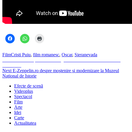
Film
Cristi Puiu
,
film romanesc
,
Oscar
,
Sieranevada
Navigare
Previous
Previous
“De ce pe mine?” sau „Moartea domnului Cristi Puiu”
post:
format A4
în
Next
Next
E-Zeppelin.ro despre moştenire şi modernizare la Muzeul
articole
post:
Naţional de Istorie
Efecte de scenă
Videoplus
Spectacol
Film
Arte
Idei
Carte
Actualitatea