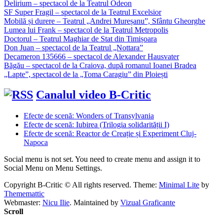
Delirium – spectacol de la Teatrul Odeon
SF Super Fragil – spectacol de la Teatrul Excelsior
Mobilă și durere – Teatrul „Andrei Mureșanu”, Sfântu Gheorghe
Lumea lui Frank – spectacol de la Teatrul Metropolis
Doctorul – Teatrul Maghiar de Stat din Timișoara
Don Juan – spectacol de la Teatrul „Nottara”
Decameron 135666 – spectacol de Alexander Hausvater
Băgău – spectacol de la Craiova, după romanul Ioanei Bradea
„Lapte”, spectacol de la „Toma Caragiu” din Ploiești
Canalul video B-Critic
Efecte de scenă: Wonders of Transylvania
Efecte de scenă: Iubirea (Trilogia solidarității I)
Efecte de scenă: Reactor de Creație și Experiment Cluj-
Napoca
Social menu is not set. You need to create menu and assign it to
Social Menu on Menu Settings.
Copyright B-Critic © All rights reserved.
Theme:
Minimal Lite
by
Thememattic
Webmaster:
Nicu Ilie
. Maintained by
Vizual Graficante
Scroll