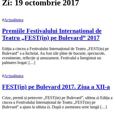
Zi:
19 octombrie 2017
#
Actualitatea
Premiile Festivalului Internațional de
Teatru „FEST(in) pe Bulevard” 2017
19
Ediția a cincea a Festivalului Internațional de Teatru „FEST(in) pe
octombrie
Bulevard” s-a încheiat. Au fost zile pline de bucurie, spectacole,
2017
evenimente, reflecție și amuzament. Festivalul a înregistrat un
19
octombrie
palmares bogat: […]
2017
#
Actualitatea
FEST(in) pe Bulevard 2017. Ziua a XII-a
19
Crize, premii și petrecere „FEST(in) pe Bulevard”, ultima zi Ediția a
octombrie
cincea a Festivalului Internațional de Teatru „FEST(in) pe
2017
Bulevard” a ajuns la ultima zi. După o asemenea serie lungă […]
19
octombrie