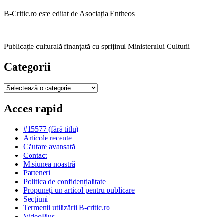
B-Critic.ro este editat de Asociația Entheos
Publicație culturală finanțată cu sprijinul Ministerului Culturii
Categorii
Categorii
Acces rapid
#15577 (fără titlu)
Articole recente
Căutare avansată
Contact
Misiunea noastră
Parteneri
Politica de confidențialitate
Propuneți un articol pentru publicare
Secțiuni
Termenii utilizării B-critic.ro
VideoPlus