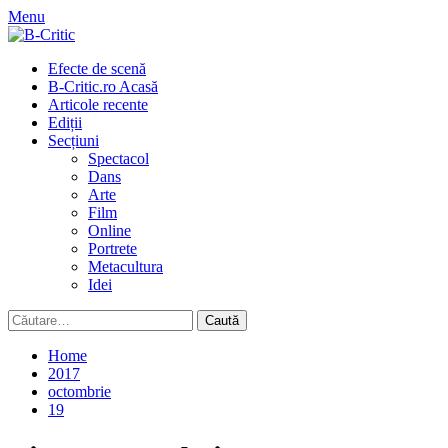
Skip
Menu
to
content
Primary
Efecte de scenă
Menu
B-Critic.ro Acasă
Articole recente
Ediții
Secțiuni
Spectacol
Dans
Arte
Film
Online
Portrete
Metacultura
Idei
Caută
după:
Home
2017
octombrie
19