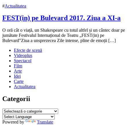
2017
#
Actualitatea
FEST(in) pe Bulevard 2017. Ziua a XI-a
19
O oră cât o viață, un Shakespeare cu totul altfel și un cântec doar pe
octombrie
jumătate Festivalul Internațional de Teatru „FEST(in) pe
2017
Bulevard”Ziua a unsprezecea Zile intense, pline de emoții […]
19
octombrie
Efecte de scenă
2017
Videoplus
Spectacol
Film
Arte
Idei
Carte
Actualitatea
Categorii
Categorii
Powered by
Translate