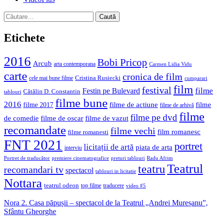
Caută
după:
Etichete
2016
Bobi Pricop
Arcub
arta contemporana
Carmen Lidia Vidu
carte
cronica de film
Cristina Rusiecki
cele mai bune filme
cumparari
film
festival
filme
Festin pe Bulevard
Cătălin D. Constantin
tablouri
filme bune
2016
filme de actiune
filme
filme 2017
filme de arhivă
filme
filme pe dvd
de comedie
filme de oscar
filme de vazut
recomandate
filme vechi
film romanesc
filme romanesti
FNT 2021
portret
licitații de artă
piata de arta
interviu
Portret de traducător
premiere cinematografice
preturi tablouri
Radu Afrim
Teatrul
teatru
recomandari tv
spectacol
tablouri in licitatie
Nottara
teatrul odeon
top filme
traducere
video #5
Nora 2. Casa păpușii – spectacol de la Teatrul „Andrei Mureșanu”,
Sfântu Gheorghe