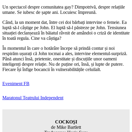
Un spectacol despre comunitatea gay? Dimpotrivă, despre relațiile
umane. Se iubesc de șapte ani. Locuiesc împreună.
Când, la un moment dat, între cei doi bărbați intervine o femeie. Ea
luptă să-l câștige pe John. El luptă să-l păstreze pe John. Tensiunea
situației declanșează în băiatul râvnit de amândoi o criză de identitate
în toată regula. Cine va câștiga?
În momentul în care o hotărâre începe să prindă contur și noi
respirăm ușurați că John tocmai a ales, intervine elementul-surpriză.
Până atunci însă, prietenie, onestitate și discuțiile unor oameni
inteligenți despre relație. Nu de puține ori, însă, și lupte de putere.
Fiecare își înfige bocancii în vulnerabilitățile celuilalt.
Eveniment FB
Maratonul Teatrului Independent
COCKOŞI
de Mike Bartlett