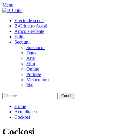
Skip
Menu
to
content
Primary
Efecte de scenă
Menu
B-Critic.ro Acasă
Articole recente
Ediții
Secțiuni
Spectacol
Dans
Arte
Film
Online
Portrete
Metacultura
Idei
Caută
după:
Home
Actualitatea
Cockoși
Cockoși