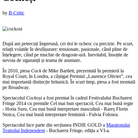
Published
by
B-Critic
on
:
12
septembrie
2016
15
După ani petrecuți împr
eună, cei doi le ochesc cu precizie. Pe scurt,
septembrie
relații volatile în desfășurare: tensionate, pasionale, când pline de
2016
înțelegere, când pe muchie de dragoste-ură. Inevitabil, însoțite de
nevoia de siguranță și teama de asumare.
În 2010, piesa
Cock
de Mike Bartlett, prezentată în premieră la
Royal Court, în Londra, a câștigat Premiul „Laurence Olivier”, cea
mai importantă distincție britanică. În scurt timp, piesa a fost montată
pe Broadway.
Spectacolul
Cockoși
a fost premiat în cadrul Festivalului Bucharest
Fringe 2014 cu premiile Cel mai bun spectacol, Cea mai bună regie
- Horia Suru, Cea mai bună interpretare masculină - Rareș Florin
Stoica, Cea mai bună interpretare feminină - Fulvia Folosea.
Spectacolul face parte din secțiunea INDIE GOLD a
Maratonului
Teatrului Independent
- Bucharest Fringe, ediția a VI-a.