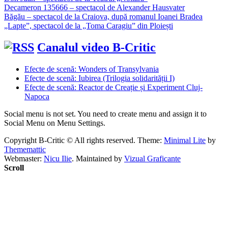
Decameron 135666 – spectacol de Alexander Hausvater
Băgău – spectacol de la Craiova, după romanul Ioanei Bradea
„Lapte”, spectacol de la „Toma Caragiu” din Ploiești
Canalul video B-Critic
Efecte de scenă: Wonders of Transylvania
Efecte de scenă: Iubirea (Trilogia solidarității I)
Efecte de scenă: Reactor de Creație și Experiment Cluj-
Napoca
Social menu is not set. You need to create menu and assign it to
Social Menu on Menu Settings.
Copyright B-Critic © All rights reserved.
Theme:
Minimal Lite
by
Thememattic
Webmaster:
Nicu Ilie
. Maintained by
Vizual Graficante
Scroll