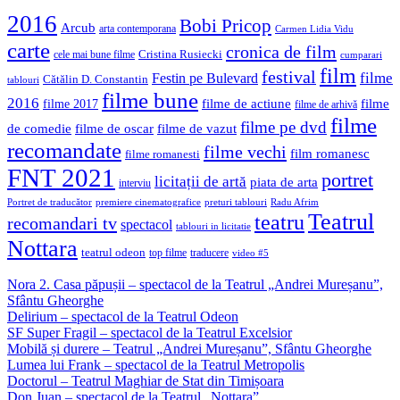
2016
Bobi Pricop
Arcub
arta contemporana
Carmen Lidia Vidu
carte
cronica de film
Cristina Rusiecki
cele mai bune filme
cumparari
film
festival
filme
Festin pe Bulevard
Cătălin D. Constantin
tablouri
filme bune
2016
filme de actiune
filme
filme 2017
filme de arhivă
filme
filme pe dvd
de comedie
filme de oscar
filme de vazut
recomandate
filme vechi
film romanesc
filme romanesti
FNT 2021
portret
licitații de artă
piata de arta
interviu
Portret de traducător
premiere cinematografice
preturi tablouri
Radu Afrim
Teatrul
teatru
recomandari tv
spectacol
tablouri in licitatie
Nottara
teatrul odeon
top filme
traducere
video #5
Nora 2. Casa păpușii – spectacol de la Teatrul „Andrei Mureșanu”,
Sfântu Gheorghe
Delirium – spectacol de la Teatrul Odeon
SF Super Fragil – spectacol de la Teatrul Excelsior
Mobilă și durere – Teatrul „Andrei Mureșanu”, Sfântu Gheorghe
Lumea lui Frank – spectacol de la Teatrul Metropolis
Doctorul – Teatrul Maghiar de Stat din Timișoara
Don Juan – spectacol de la Teatrul „Nottara”