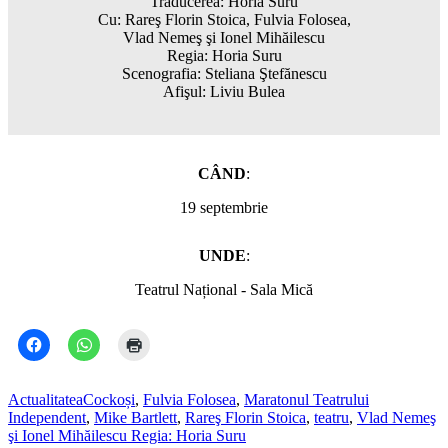
Traducerea: Horia Suru
Cu: Rareş Florin Stoica, Fulvia Folosea,
Vlad Nemeş şi Ionel Mihăilescu
Regia: Horia Suru
Scenografia: Steliana Ştefănescu
Afişul: Liviu Bulea
CÂND
:
19 septembrie
UNDE
:
Teatrul Național - Sala Mică
Actualitatea
Cockoși
,
Fulvia Folosea
,
Maratonul Teatrului
Independent
,
Mike Bartlett
,
Rareş Florin Stoica
,
teatru
,
Vlad Nemeş
şi Ionel Mihăilescu Regia: Horia Suru