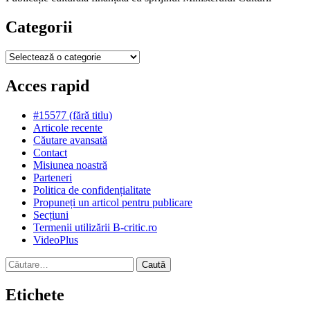
Categorii
Categorii
Acces rapid
#15577 (fără titlu)
Articole recente
Căutare avansată
Contact
Misiunea noastră
Parteneri
Politica de confidențialitate
Propuneți un articol pentru publicare
Secțiuni
Termenii utilizării B-critic.ro
VideoPlus
Caută
după:
Etichete