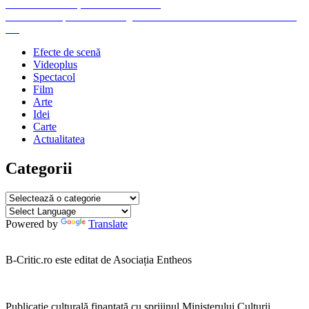
Navigare
Previous
Previous
Femeie, dă-le de mâncare!
Next
post:
Next
“De ce pe mine?” sau „Moartea domnului Cristi Puiu” format
în
post:
A4
articole
Efecte de scenă
Videoplus
Spectacol
Film
Arte
Idei
Carte
Actualitatea
Categorii
Categorii
Powered by
Translate
B-Critic.ro este editat de Asociația Entheos
Publicație culturală finanțată cu sprijinul Ministerului Culturii