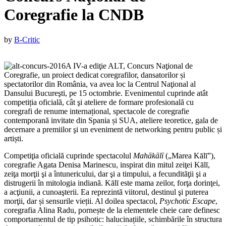
Coregrafie la CNDB
Published
by
B-Critic
on
:
A IV-a ediţie ALT, Concurs Naţional de
13
Coregrafie, un proiect dedicat coregrafilor, dansatorilor și
octombrie
spectatorilor din România, va avea loc la Centrul Naţional al
2016
13
Dansului Bucureşti, pe 15 octombrie. Evenimentul cuprinde atât
octombrie
competiția oficială, cât şi ateliere de formare profesională cu
2016
coregrafi de renume internațional, spectacole de coregrafie
contemporană invitate din Spania și SUA, ateliere teoretice, gala de
decernare a premiilor şi un eveniment de networking pentru public și
artiști.
Competiţia oficială cuprinde spectacolul
Mahākālī
(„Marea Kālī”),
coregrafie Agata Denisa Marinescu, inspirat din mitul zeiţei Kālī,
zeiţa morţii şi a întunericului, dar şi a timpului, a fecundităţii şi a
distrugerii în mitologia indiană. Kālī este mama zeilor, forţa dorinţei,
a acţiunii, a cunoaşterii. Ea reprezintă viitorul, destinul şi puterea
morţii, dar și sensurile vieții. Al doilea spectacol,
Psychotic Escape
,
coregrafia Alina Radu, pornește de la elementele cheie care definesc
comportamentul de tip psihotic: halucinațiile, schimbările în structura