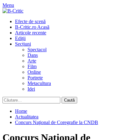
Skip
Menu
to
content
Primary
Efecte de scenă
Menu
B-Critic.ro Acasă
Articole recente
Ediții
Secțiuni
Spectacol
Dans
Arte
Film
Online
Portrete
Metacultura
Idei
Caută
după:
Home
Actualitatea
Concurs Naţional de Coregrafie la CNDB
Concurs Naţional de