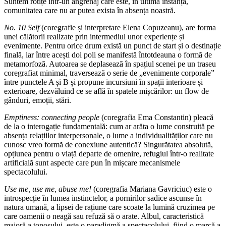
Suntem rotițe într-un angrenaj care este, în ultimă instanță,
comunitatea care nu ar putea exista în absența noastră.
No. 10 Self
(coregrafie și interpretare Elena Copuzeanu), are forma
unei călătorii realizate prin intermediul unor experiențe și
evenimente. Pentru orice drum există un punct de start și o destinație
finală, iar între acești doi poli se manifestă întotdeauna o formă de
metamorfoză. Autoarea se deplasează în spațiul scenei pe un traseu
coregrafiat minimal, traversează o serie de „evenimente corporale”
între punctele A și B și propune incursiuni în spații interioare și
exterioare, dezvăluind ce se află în spatele mișcărilor: un flow de
gânduri, emoții, stări.
Emptiness: connecting people
(coregrafia Ema Constantin) pleacă
de la o interogație fundamentală: cum ar arăta o lume construită pe
absența relațiilor interpersonale, o lume a individualităților care nu
cunosc vreo formă de conexiune autentică? Singurătatea absolută,
opțiunea pentru o viață departe de omenire, refugiul într-o realitate
artificială sunt aspecte care pun în mișcare mecanismele
spectacolului.
Use me, use me, abuse me!
(coregrafia Mariana Gavriciuc) este o
introspecție în lumea instinctelor, a pornirilor sadice ascunse în
natura umană, a lipsei de rațiune care scoate la lumină cruzimea pe
care oamenii o neagă sau refuză să o arate. Albul, caracteristică
majoră a toposului, este o paradigmă a spectacolului, fiind o marcă a