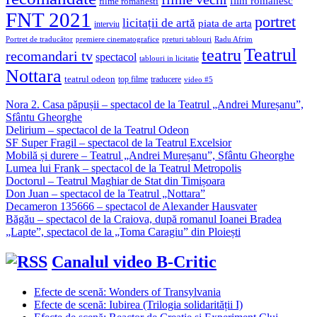
film romanesc
filme romanesti
FNT 2021
portret
licitații de artă
piata de arta
interviu
Portret de traducător
premiere cinematografice
preturi tablouri
Radu Afrim
Teatrul
teatru
recomandari tv
spectacol
tablouri in licitatie
Nottara
teatrul odeon
top filme
traducere
video #5
Nora 2. Casa păpușii – spectacol de la Teatrul „Andrei Mureșanu”,
Sfântu Gheorghe
Delirium – spectacol de la Teatrul Odeon
SF Super Fragil – spectacol de la Teatrul Excelsior
Mobilă și durere – Teatrul „Andrei Mureșanu”, Sfântu Gheorghe
Lumea lui Frank – spectacol de la Teatrul Metropolis
Doctorul – Teatrul Maghiar de Stat din Timișoara
Don Juan – spectacol de la Teatrul „Nottara”
Decameron 135666 – spectacol de Alexander Hausvater
Băgău – spectacol de la Craiova, după romanul Ioanei Bradea
„Lapte”, spectacol de la „Toma Caragiu” din Ploiești
Canalul video B-Critic
Efecte de scenă: Wonders of Transylvania
Efecte de scenă: Iubirea (Trilogia solidarității I)