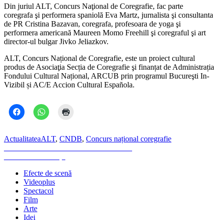
Din juriul ALT, Concurs Naţional de Coregrafie, fac parte
coregrafa şi performera spaniolă Eva Martz, jurnalista şi consultanta
de PR Cristina Bazavan, coregrafa, profesoara de yoga şi
performera americană Maureen Momo Freehill şi coregraful şi art
director-ul bulgar Jivko Jeliazkov.
ALT, Concurs Național de Coregrafie, este un proiect cultural
produs de Asociaţia Secția de Coregrafie şi finanțat de Administrația
Fondului Cultural Național, ARCUB prin programul Bucureşti In-
Vizibil și AC/E Accion Cultural Española.
Actualitatea
ALT
,
CNDB
,
Concurs național coregrafie
Navigare
Previous
Previous
Cartea minunilor – Ramon Llull
Next
post:
Next
Estetica morții
în
post:
Efecte de scenă
articole
Videoplus
Spectacol
Film
Arte
Idei