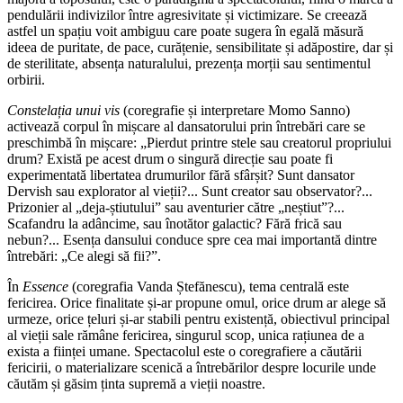
pendulării indivizilor între agresivitate și victimizare. Se creează
astfel un spațiu voit ambiguu care poate sugera în egală măsură
ideea de puritate, de pace, curățenie, sensibilitate și adăpostire, dar și
de sterilitate, absența naturalului, prezența morții sau sentimentul
orbirii.
Constelația unui vis
(coregrafie și interpretare Momo Sanno)
activează corpul în mișcare al dansatorului prin întrebări care se
preschimbă în mișcare: „Pierdut printre stele sau creatorul propriului
drum? Există pe acest drum o singură direcție sau poate fi
experimentată libertatea drumurilor fără sfârșit? Sunt dansator
Dervish sau explorator al vieții?... Sunt creator sau observator?...
Prizonier al „deja-știutului” sau aventurier către „neștiut”?...
Scafandru la adâncime, sau înotător galactic? Fără frică sau
nebun?... Esența dansului conduce spre cea mai importantă dintre
întrebări: „Ce alegi să fii?”.
În
Essence
(coregrafia Vanda Ștefănescu), tema centrală este
fericirea. Orice finalitate și-ar propune omul, orice drum ar alege să
urmeze, orice țeluri și-ar stabili pentru existență, obiectivul principal
al vieții sale rămâne fericirea, singurul scop, unica rațiunea de a
exista a ființei umane. Spectacolul este o coregrafiere a căutării
fericirii, o materializare scenică a întrebărilor despre locurile unde
căutăm și găsim ținta supremă a vieții noastre.