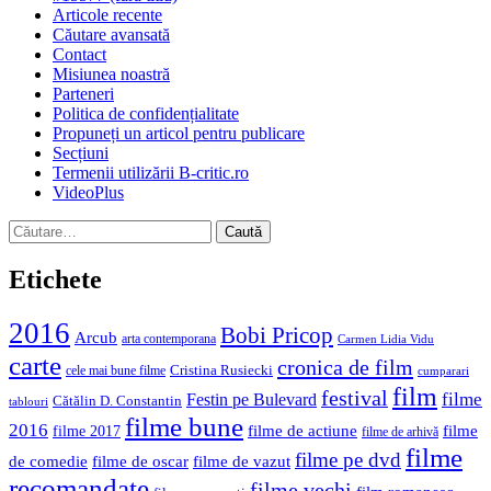
Articole recente
Căutare avansată
Contact
Misiunea noastră
Parteneri
Politica de confidențialitate
Propuneți un articol pentru publicare
Secțiuni
Termenii utilizării B-critic.ro
VideoPlus
Caută
după:
Etichete
2016
Bobi Pricop
Arcub
arta contemporana
Carmen Lidia Vidu
carte
cronica de film
Cristina Rusiecki
cele mai bune filme
cumparari
film
festival
filme
Festin pe Bulevard
Cătălin D. Constantin
tablouri
filme bune
2016
filme de actiune
filme
filme 2017
filme de arhivă
filme
filme pe dvd
de comedie
filme de oscar
filme de vazut
recomandate
filme vechi