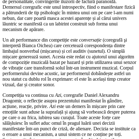
de personalitate, convingerile iluzorii de factură paranoidă.
Demersul coregrafic este unul introspectiv, fiind o manifestare fizică
a pătrunderii de tip psihologic în mintea unui om pe care l-am numi
nebun, dar care poartă masca acestei aparențe și al cărui univers
lăuntric se manifestă ca un labirint construit sub forma unui
mecanism de apărare.
Un alt performance din competiție este
conversație
(coregrafă şi
interpretă Bianca Oichea) care cercetează corespondența dintre
limbajul nonverbal (mișcarea) și cel auditiv (sunetul). O simplă
mișcare generează sunet. Acesta este redat cu ajutorul unui algoritm
de compoziție muzicală bazat pe hazard și prin utilizarea unui senzor
de vibrație care transformă solul într-un instrument muzical. Corpul
performerului devine acustic, iar performerul dobândește astfel un
nou statut cu dublu rol în exprimare: el este în același timp creator
vizual, dar și creator sonor.
Competiția va continua cu
Azi
, coregrafie Daniel Alexandru
Dragomir, o reflecție asupra prezentului manifestat în gândire,
acțiune, reacție, privire.
Azi
este un demers în mișcare prin care
emoțiile sunt aduse la suprafață și ajung să vorbească despre puterea
pe care o au frica, iubirea sau curajul. Toate aceste forțe care
sălășluiesc în suflet aduc omul în pragul luării unei decizii
manifestate într-un punct de criză, de alienare. Decizia se instituie ca
o eroare a unui mecanism, a unui sistem ce ne conține pe toți.