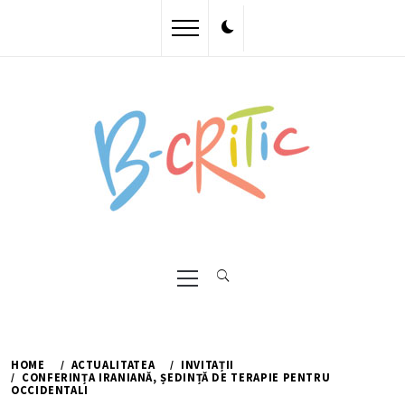
Skip
to
content
Primary
Menu
HOME
ACTUALITATEA
INVITAȚII
CONFERINȚA IRANIANĂ, ȘEDINȚĂ DE TERAPIE PENTRU
OCCIDENTALI