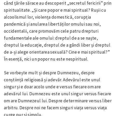
când țările sărace au descoperit „secretul fericirii” prin
spiritualitate. „Și care popor e mai spiritual? Rușii cu
alcoolismul lor, violența domestică, corupția
pandemică și anularea libertăților omului sau noi,
occidentalii, care promovăm cele patru drepturi
fundamentale ale omului: dreptul de a se naște,
dreptul la educație, dreptul de a gândi liber și dreptul
de a-și alege orientarea sexuală? Cine e mai spiritual?”
În esență, nici un popor nu este nespiritual.
Se vorbește mult și despre Dumnezeu, despre
conștiință religioasă și adevăr. Adevărul este unul
singur și e doar acolo unde e versus fiecare om are
adevărul lui. Dumnezeu este unul singur versus fiecare
om are Dumnezeul lui. Despre determinare versus liber
arbitru. Despre noi ne facem singuri viața versus viața
curge pur și simplu.