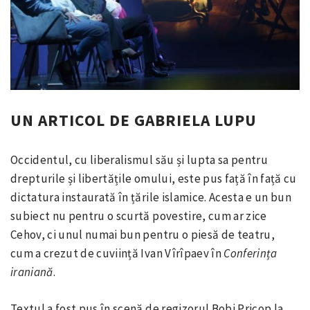
UN ARTICOL DE GABRIELA LUPU
Occidentul, cu liberalismul său și lupta sa pentru
drepturile și libertățile omului, este pus față în față cu
dictatura instaurată în țările islamice. Acesta e un bun
subiect nu pentru o scurtă povestire, cum ar zice
Cehov, ci unul numai bun pentru o piesă de teatru,
cum a crezut de cuviință Ivan Vîrîpaev în
Conferința
iraniană
.
Textul a fost pus în scenă de regizorul Bobi Pricop la