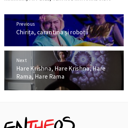
Navigare
Previous
în
Chirița, carantina și roboții
Previous
articole
post:
Next
Hare Krishna, Hare Krishna, Hare
Next
post:
Rama, Hare Rama