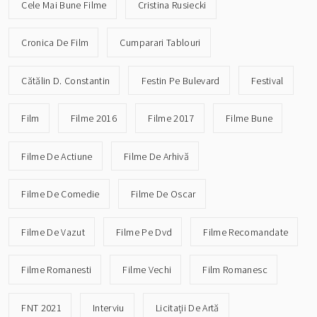
Cele Mai Bune Filme
Cristina Rusiecki
Cronica De Film
Cumparari Tablouri
Cătălin D. Constantin
Festin Pe Bulevard
Festival
Film
Filme 2016
Filme 2017
Filme Bune
Filme De Actiune
Filme De Arhivă
Filme De Comedie
Filme De Oscar
Filme De Vazut
Filme Pe Dvd
Filme Recomandate
Filme Romanesti
Filme Vechi
Film Romanesc
FNT 2021
Interviu
Licitații De Artă