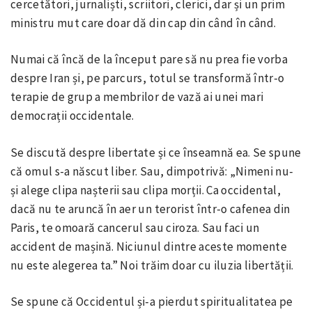
cercetători, jurnaliști, scriitori, clerici, dar și un prim
ministru mut care doar dă din cap din când în când.
Numai că încă de la început pare să nu prea fie vorba
despre Iran și, pe parcurs, totul se transformă într-o
terapie de grup a membrilor de vază ai unei mari
democrații occidentale.
Se discută despre libertate și ce înseamnă ea. Se spune
că omul s-a născut liber. Sau, dimpotrivă: „Nimeni nu-
și alege clipa nașterii sau clipa morții. Ca occidental,
dacă nu te aruncă în aer un terorist într-o cafenea din
Paris, te omoară cancerul sau ciroza. Sau faci un
accident de mașină. Niciunul dintre aceste momente
nu este alegerea ta.” Noi trăim doar cu iluzia libertății.
Se spune că Occidentul și-a pierdut spiritualitatea pe