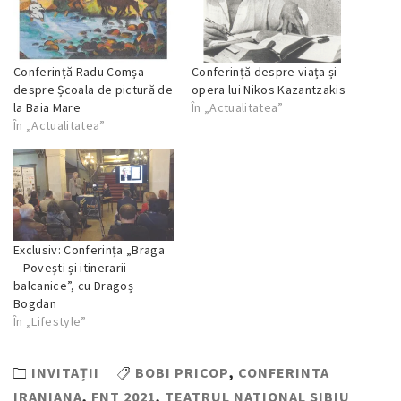
Conferință Radu Comșa
Conferință despre viața și
despre Școala de pictură de
opera lui Nikos Kazantzakis
la Baia Mare
În „Actualitatea”
În „Actualitatea”
Exclusiv: Conferința „Braga
– Povești și itinerarii
balcanice”, cu Dragoș
Bogdan
În „Lifestyle”
INVITAȚII
BOBI PRICOP
,
CONFERINTA
IRANIANA
,
FNT 2021
,
TEATRUL NATIONAL SIBIU