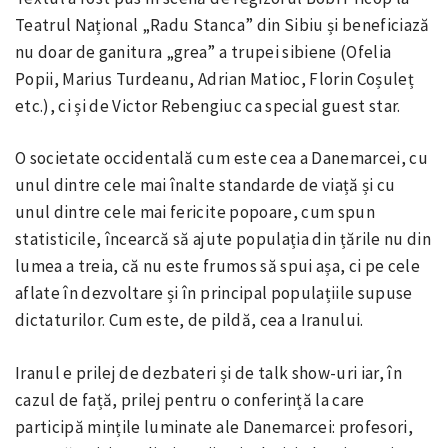
Teatrul Național „Radu Stanca” din Sibiu și beneficiază
nu doar de ganitura „grea” a trupei sibiene (Ofelia
Popii, Marius Turdeanu, Adrian Matioc, Florin Coșuleț
etc.), ci și de Victor Rebengiuc ca special guest star.
O societate occidentală cum este cea a Danemarcei, cu
unul dintre cele mai înalte standarde de viață și cu
unul dintre cele mai fericite popoare, cum spun
statisticile, încearcă să ajute populația din țările nu din
lumea a treia, că nu este frumos să spui așa, ci pe cele
aflate în dezvoltare și în principal populațiile supuse
dictaturilor. Cum este, de pildă, cea a Iranului.
Iranul e prilej de dezbateri și de talk show-uri iar, în
cazul de față, prilej pentru o conferință la care
participă mințile luminate ale Danemarcei: profesori,