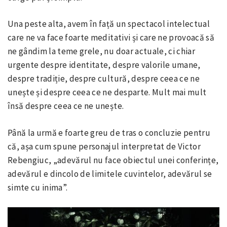
Una peste alta, avem în față un spectacol intelectual
care ne va face foarte meditativi și care ne provoacă să
ne gândim la teme grele, nu doar actuale, ci chiar
urgente despre identitate, despre valorile umane,
despre tradiție, despre cultură, despre ceea ce ne
unește și despre ceea ce ne desparte. Mult mai mult
însă despre ceea ce ne unește.
Până la urmă e foarte greu de tras o concluzie pentru
că, așa cum spune personajul interpretat de Victor
Rebengiuc, „adevărul nu face obiectul unei conferințe,
adevărul e dincolo de limitele cuvintelor, adevărul se
simte cu inima”.