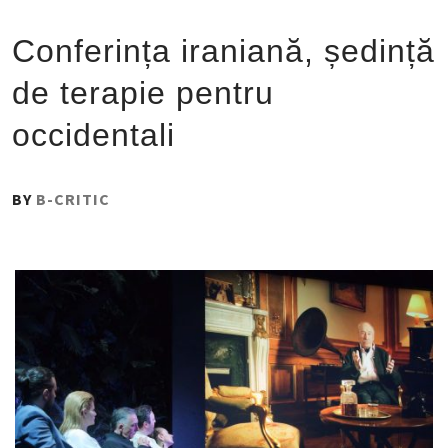
Conferința iraniană, ședință
de terapie pentru
occidentali
PUBLISHED
BY
B-CRITIC
ON
:
13
NOIEMBRIE
2021