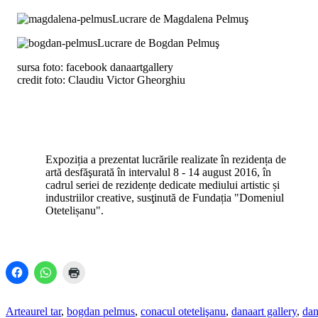
Lucrare de Magdalena Pelmuş
Lucrare de Bogdan Pelmuş
sursa foto: facebook danaartgallery
credit foto: Claudiu Victor Gheorghiu
Expoziția a prezentat lucrările realizate în rezidența de
artă desfăşurată în intervalul 8 - 14 august 2016, în
cadrul seriei de rezidențe dedicate mediului artistic și
industriilor creative, susţinută de Fundația "Domeniul
Otetelișanu".
Arte
aurel tar
,
bogdan pelmus
,
conacul otetelişanu
,
danaart gallery
,
dan