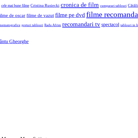
cronica de film
Cristina Rusiecki
Cătăl
cele mai bune filme
cumparari tablouri
filme recomanda
filme pe dvd
filme de oscar
filme de vazut
recomandari tv
spectacol
inematografice
preturi tablouri
Radu Afrim
tablouri in li
Sfântu Gheorghe