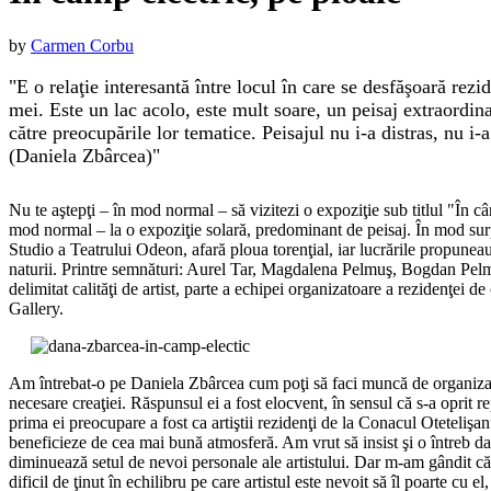
Published
by
Carmen Corbu
on
:
E o relaţie interesantă între locul în care se desfăşoară rezid
15
mei. Este un lac acolo, este mult soare, un peisaj extraordinar
octombrie
către preocupările lor tematice. Peisajul nu i-a distras, nu i-a
2016
16
(Daniela Zbârcea)
octombrie
2016
Nu te aştepţi – în mod normal – să vizitezi o expoziţie sub titlul "În câmp
mod normal – la o expoziţie solară, predominant de peisaj. În mod surpi
Studio a Teatrului Odeon, afară ploua torenţial, iar lucrările propuneau 
naturii. Printre semnături: Aurel Tar, Magdalena Pelmuş, Bogdan Pelm
delimitat calităţi de artist, parte a echipei organizatoare a rezidenţei d
Gallery.
Am întrebat-o pe Daniela Zbârcea cum poţi să faci muncă de organizare ş
necesare creaţiei. Răspunsul ei a fost elocvent, în sensul că s-a oprit r
prima ei preocupare a fost ca artiştii rezidenţi de la Conacul Otetelişa
beneficieze de cea mai bună atmosferă. Am vrut să insist şi o întreb dac
diminuează setul de nevoi personale ale artistului. Dar m-am gândit că 
dificil de ţinut în echilibru pe care artistul este nevoit să îl poarte cu el