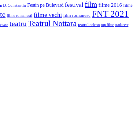
film
festival
filme 2016
Festin pe Bulevard
in D. Constantin
filme
FNT 2021
te
filme vechi
film romanesc
filme romanesti
Teatrul Nottara
teatru
teatrul odeon
top filme
traducere
citatie