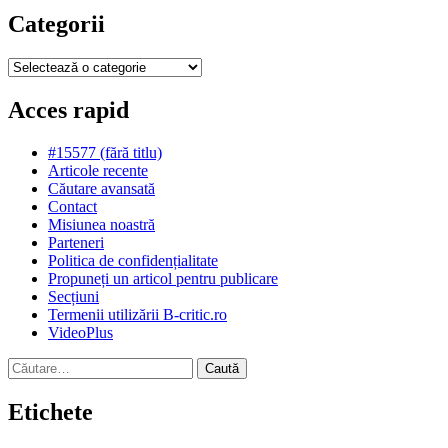
Categorii
Categorii
Acces rapid
#15577 (fără titlu)
Articole recente
Căutare avansată
Contact
Misiunea noastră
Parteneri
Politica de confidențialitate
Propuneți un articol pentru publicare
Secțiuni
Termenii utilizării B-critic.ro
VideoPlus
Caută
după:
Etichete