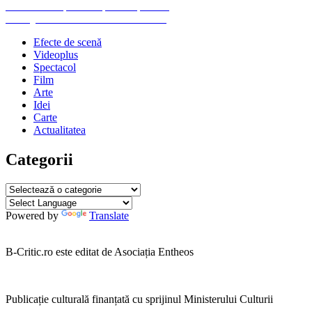
Navigare
Previous
Previous
Un petec de pământ pe lună
Next
post:
Next
„Offset” în Turnul cu DVD-uri
în
post:
Efecte de scenă
articole
Videoplus
Spectacol
Film
Arte
Idei
Carte
Actualitatea
Categorii
Categorii
Powered by
Translate
B-Critic.ro este editat de Asociația Entheos
Publicație culturală finanțată cu sprijinul Ministerului Culturii