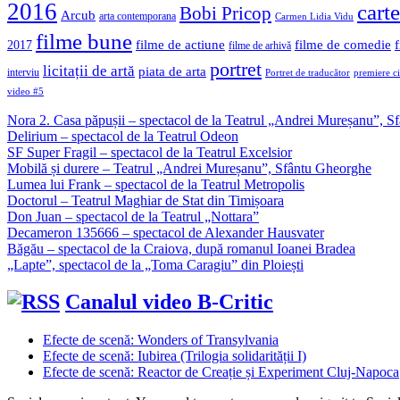
2016
carte
Bobi Pricop
Arcub
arta contemporana
Carmen Lidia Vidu
filme bune
filme de actiune
filme de comedie
2017
filme de arhivă
portret
licitații de artă
piata de arta
interviu
Portret de traducător
premiere c
video #5
Nora 2. Casa păpușii – spectacol de la Teatrul „Andrei Mureșanu”, 
Delirium – spectacol de la Teatrul Odeon
SF Super Fragil – spectacol de la Teatrul Excelsior
Mobilă și durere – Teatrul „Andrei Mureșanu”, Sfântu Gheorghe
Lumea lui Frank – spectacol de la Teatrul Metropolis
Doctorul – Teatrul Maghiar de Stat din Timișoara
Don Juan – spectacol de la Teatrul „Nottara”
Decameron 135666 – spectacol de Alexander Hausvater
Băgău – spectacol de la Craiova, după romanul Ioanei Bradea
„Lapte”, spectacol de la „Toma Caragiu” din Ploiești
Canalul video B-Critic
Efecte de scenă: Wonders of Transylvania
Efecte de scenă: Iubirea (Trilogia solidarității I)
Efecte de scenă: Reactor de Creație și Experiment Cluj-Napoca