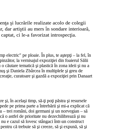
enţa şi lucrările realizate acolo de colegii
, dar artiştii au mers în sondare interioară,
 captat, ci le-a favorizat introspecţia.
 electric" pe ploaie. În plus, te aştepţi – la fel, în
nzător, la vernisajul expoziţiei din foaierul Sălii
o căutare tematică şi plastică în zona ideii şi nu a
uş şi Daniela Zbârcea în multiplele şi greu de
e creaţie, curatoare şi gazdă a expoziţiei prin Danaart
i, în acelaşi timp, să-ţi poţi păstra şi resursele
epede pe prima parte a întrebării şi mi-a explicat că
nu – trei români, doi germani şi un norvegian – să
ă o astfel de prioritate nu dezechilibrează şi nu
nu e cazul să lovesc stângaci într-un construct
, pentru că trebuie să şi creeze, să şi expună, să şi