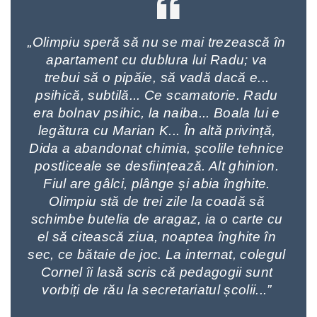
„Olimpiu speră să nu se mai trezească în
apartament cu dublura lui Radu; va
trebui să o pipăie, să vadă dacă e...
psihică, subtilă... Ce scamatorie. Radu
era bolnav psihic, la naiba... Boala lui e
legătura cu Marian K... În altă privință,
Dida a abandonat chimia, școlile tehnice
postliceale se desființează. Alt ghinion.
Fiul are gâlci, plânge și abia înghite.
Olimpiu stă de trei zile la coadă să
schimbe butelia de aragaz, ia o carte cu
el să citească ziua, noaptea înghite în
sec, ce bătaie de joc. La internat, colegul
Cornel îi lasă scris că pedagogii sunt
vorbiți de rău la secretariatul școlii...”