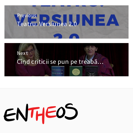
Navigare
Previous
în
Teatru. Versiunea 2.0
Previous
articole
post:
Next
Cînd criticii se pun pe treabă…
Next
post: