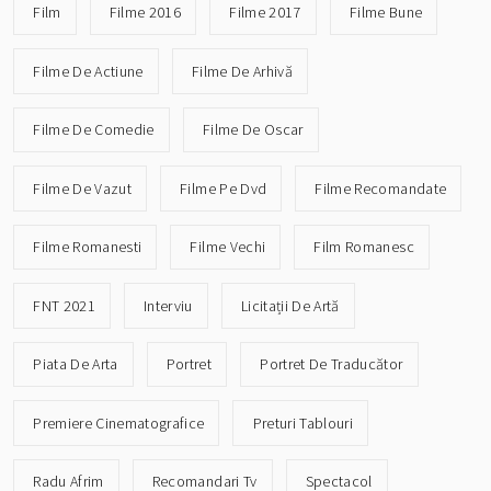
Film
Filme 2016
Filme 2017
Filme Bune
Filme De Actiune
Filme De Arhivă
Filme De Comedie
Filme De Oscar
Filme De Vazut
Filme Pe Dvd
Filme Recomandate
Filme Romanesti
Filme Vechi
Film Romanesc
FNT 2021
Interviu
Licitații De Artă
Piata De Arta
Portret
Portret De Traducător
Premiere Cinematografice
Preturi Tablouri
Radu Afrim
Recomandari Tv
Spectacol