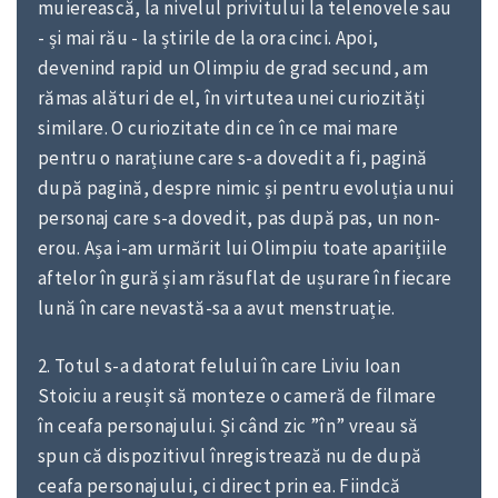
muierească, la nivelul privitului la telenovele sau
- și mai rău - la știrile de la ora cinci. Apoi,
devenind rapid un Olimpiu de grad secund, am
rămas alături de el, în virtutea unei curiozități
similare. O curiozitate din ce în ce mai mare
pentru o narațiune care s-a dovedit a fi, pagină
după pagină, despre nimic și pentru evoluția unui
personaj care s-a dovedit, pas după pas, un non-
erou. Așa i-am urmărit lui Olimpiu toate aparițiile
aftelor în gură și am răsuflat de ușurare în fiecare
lună în care nevastă-sa a avut menstruație.
2. Totul s-a datorat felului în care Liviu Ioan
Stoiciu a reușit să monteze o cameră de filmare
în ceafa personajului. Și când zic ”în” vreau să
spun că dispozitivul înregistrează nu de după
ceafa personajului, ci direct prin ea. Fiindcă