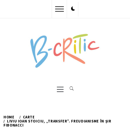
Skip
to
content
Primary
Menu
HOME
CARTE
LIVIU IOAN STOICIU, „TRANSFER”. FREUDIANISME ÎN ȘIR
FIBONACCI