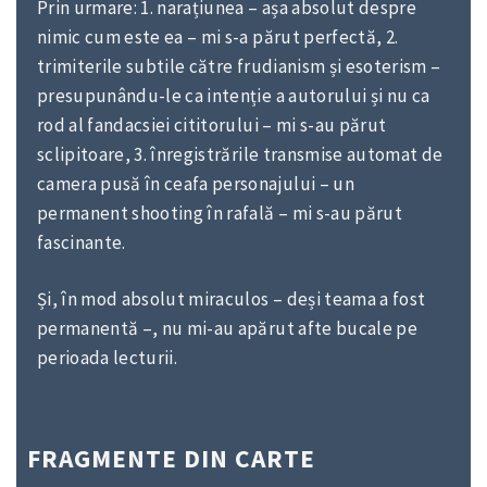
Prin urmare: 1. narațiunea – așa absolut despre
nimic cum este ea – mi s-a părut perfectă, 2.
trimiterile subtile către frudianism și esoterism –
presupunându-le ca intenție a autorului și nu ca
rod al fandacsiei cititorului – mi s-au părut
sclipitoare, 3. înregistrările transmise automat de
camera pusă în ceafa personajului – un
permanent shooting în rafală – mi s-au părut
fascinante.
Și, în mod absolut miraculos – deși teama a fost
permanentă –, nu mi-au apărut afte bucale pe
perioada lecturii.
FRAGMENTE DIN CARTE