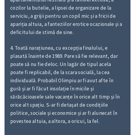
cozilor la butelie, a lipsei de organizare de la
serviciu, a grijii pentru un copil mic și a fricii de
apariția altuia, a fanteziilor erotice ocazionale și a
deficitului de stimă de sine.
4. Toată narațiunea, cu excepția finalului, e
plasată înainte de 1989. Pare să fie relevant, dar
poate să nu fie deloc. Un lagăr de tipul acela
poate fi replicabil, de la scara socială, la cea
individuală. Probabil Olimpiu ar fi avut afte în
gură și ar fi făcut insolație în micile și
sărăcăcioasele sale vacanțe în orice alt timp și în
orice alt spațiu. S-ar fi detașat de condițiile
politice, sociale și economice și ar fi alunecat în
povestea altuia, a altora, a oricui, la fel.