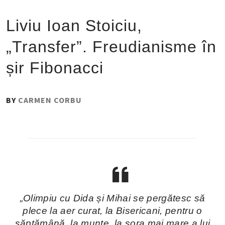
Liviu Ioan Stoiciu,
„Transfer”. Freudianisme în
șir Fibonacci
PUBLISHED
BY
CARMEN CORBU
ON
:
15
OCTOMBRIE
2017
„Olimpiu cu Dida și Mihai se pergătesc să
plece la aer curat, la Bisericani, pentru o
săptămână, la munte, la sora mai mare a lui