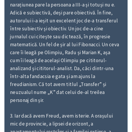
narațiunea pare la persoana a III-a și totuși nu e.
Adică e subiectivă, deși pare obiectivă. În fine,
autorului i-a ieșit un excelent joc de-a transferul
între subiectiv și obiectiv. Un joc de-a cine
jurnalul cui citește sau dictează, în progresie
matematică. Un fel de șir al lui Fibonacci. Un ceva
care îi leagă pe Olimpiu, Radu și Marian K, așa
cum îi leagă de același Olimpiu pe cititorul-
analizand și cititorul-analist. Da, căci dintr-una
într-alta fandacsia e gata și am ajuns la
freudianism. Că tot avem titlul „Transfer” și
neuzualul nume „K” dat celui de-al treilea
personaj din șir.
3. Iar dacă avem Freud, avem isterie. A orașului
mic de provincie, a lipsei de orizont, a
apartamentului restrâns și a familei extinse, a