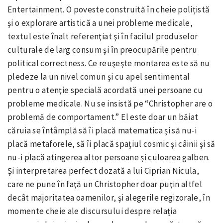
Entertainment. O poveste construită în cheie polițistă
și o explorare artistică a unei probleme medicale,
textul este înalt referenţiat şi în facilul produselor
culturale de larg consum şi în preocupările pentru
political correctness. Ce reuşeşte montarea este să nu
pledeze la un nivel comun şi cu apel sentimental
pentru o atenţie specială acordată unei persoane cu
probleme medicale. Nu se insistă pe “Christopher are o
problemă de comportament.” El este doar un băiat
căruia se întâmplă să îi placă matematica şi să nu-i
placă metaforele, să îi placă spaţiul cosmic şi câinii şi să
nu-i placă atingerea altor persoane şi culoarea galben.
Şi interpretarea perfect dozată a lui Ciprian Nicula,
care ne pune în faţă un Christopher doar puţin altfel
decât majoritatea oamenilor, şi alegerile regizorale, în
momente cheie ale discursului despre relaţia