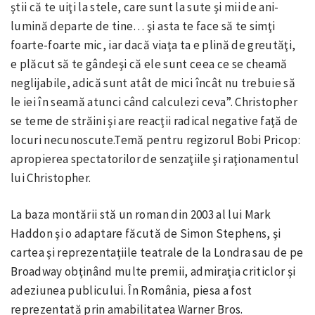
ştii că te uiţi la stele, care sunt la sute şi mii de ani-
lumină departe de tine… şi asta te face să te simţi
foarte-foarte mic, iar dacă viaţa ta e plină de greutăţi,
e plăcut să te gândeşi că ele sunt ceea ce se cheamă
neglijabile, adică sunt atât de mici încât nu trebuie să
le iei în seamă atunci când calculezi ceva”. Christopher
se teme de străini şi are reacţii radical negative faţă de
locuri necunoscute.Temă pentru regizorul Bobi Pricop:
apropierea spectatorilor de senzaţiile şi raţionamentul
lui Christopher.
La baza montării stă un roman din 2003 al lui Mark
Haddon şi o adaptare făcută de Simon Stephens, şi
cartea şi reprezentaţiile teatrale de la Londra sau de pe
Broadway obţinând multe premii, admiraţia criticlor şi
adeziunea publicului. În România, piesa a fost
reprezentată prin amabilitatea Warner Bros.