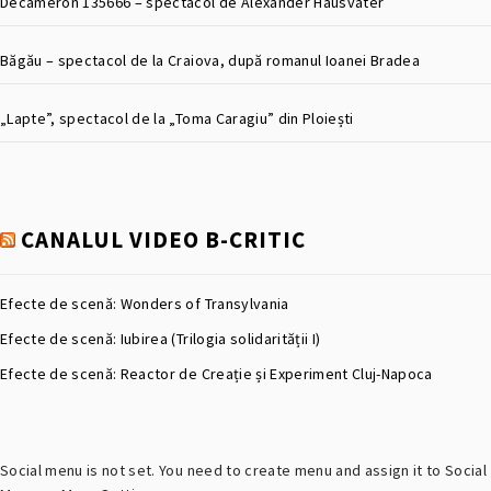
Decameron 135666 – spectacol de Alexander Hausvater
Băgău – spectacol de la Craiova, după romanul Ioanei Bradea
„Lapte”, spectacol de la „Toma Caragiu” din Ploiești
CANALUL VIDEO B-CRITIC
Efecte de scenă: Wonders of Transylvania
Efecte de scenă: Iubirea (Trilogia solidarității I)
Efecte de scenă: Reactor de Creație și Experiment Cluj-Napoca
Social menu is not set. You need to create menu and assign it to Social