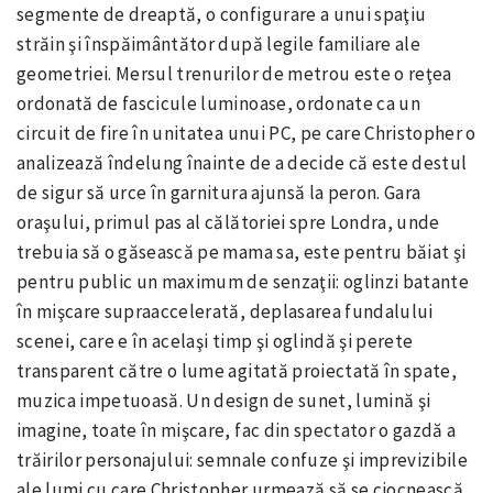
segmente de dreaptă, o configurare a unui spaţiu
străin şi înspăimântător după legile familiare ale
geometriei. Mersul trenurilor de metrou este o reţea
ordonată de fascicule luminoase, ordonate ca un
circuit de fire în unitatea unui PC, pe care Christopher o
analizează îndelung înainte de a decide că este destul
de sigur să urce în garnitura ajunsă la peron. Gara
oraşului, primul pas al călătoriei spre Londra, unde
trebuia să o găsească pe mama sa, este pentru băiat şi
pentru public un maximum de senzaţii: oglinzi batante
în mişcare supraaccelerată, deplasarea fundalului
scenei, care e în acelaşi timp şi oglindă şi perete
transparent către o lume agitată proiectată în spate,
muzica impetuoasă. Un design de sunet, lumină şi
imagine, toate în mişcare, fac din spectator o gazdă a
trăirilor personajului: semnale confuze şi imprevizibile
ale lumi cu care Christopher urmează să se ciocnească