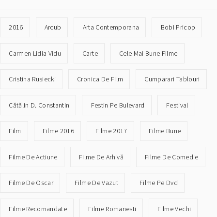
2016
Arcub
Arta Contemporana
Bobi Pricop
Carmen Lidia Vidu
Carte
Cele Mai Bune Filme
Cristina Rusiecki
Cronica De Film
Cumparari Tablouri
Cătălin D. Constantin
Festin Pe Bulevard
Festival
Film
Filme 2016
Filme 2017
Filme Bune
Filme De Actiune
Filme De Arhivă
Filme De Comedie
Filme De Oscar
Filme De Vazut
Filme Pe Dvd
Filme Recomandate
Filme Romanesti
Filme Vechi