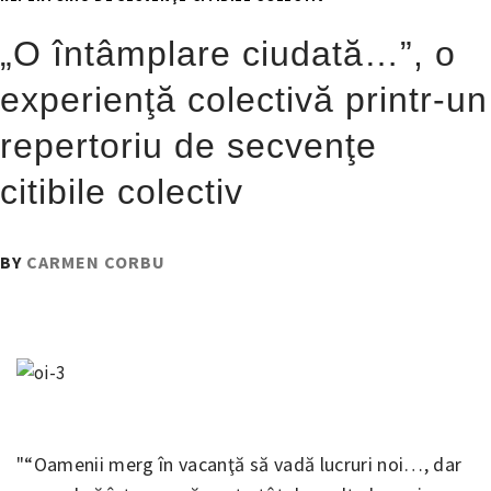
„O întâmplare ciudată…”, o
experienţă colectivă printr-un
repertoriu de secvenţe
citibile colectiv
PUBLISHED
BY
CARMEN CORBU
ON
:
3
NOIEMBRIE
2016
“Oamenii merg în vacanţă să vadă lucruri noi…, dar