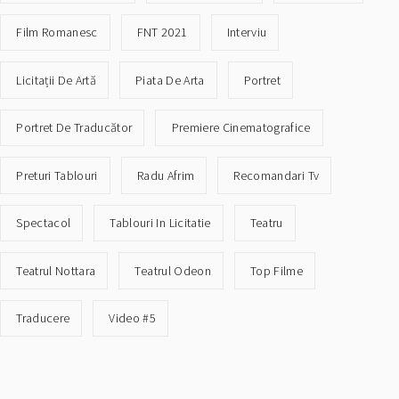
Film Romanesc
FNT 2021
Interviu
Licitații De Artă
Piata De Arta
Portret
Portret De Traducător
Premiere Cinematografice
Preturi Tablouri
Radu Afrim
Recomandari Tv
Spectacol
Tablouri In Licitatie
Teatru
Teatrul Nottara
Teatrul Odeon
Top Filme
Traducere
Video #5