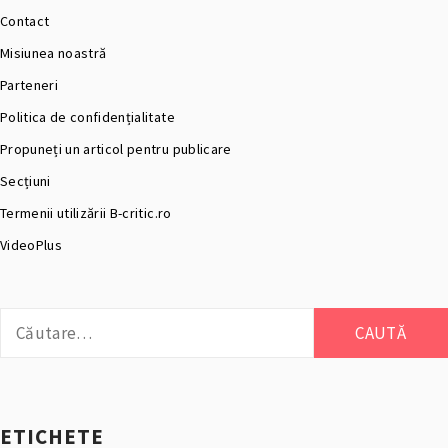
Contact
Misiunea noastră
Parteneri
Politica de confidențialitate
Propuneți un articol pentru publicare
Secțiuni
Termenii utilizării B-critic.ro
VideoPlus
Caută
după:
ETICHETE