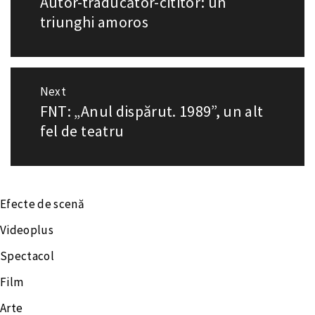
Αutor-traducător-cititor: un
Previous
în
post:
triunghi amoros
articole
Next
FNT: „Anul dispărut. 1989”, un alt
Next
post:
fel de teatru
Efecte de scenă
Videoplus
Spectacol
Film
Arte