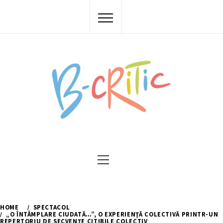
Skip
to
content
Primary
Menu
HOME
SPECTACOL
„O ÎNTÂMPLARE CIUDATĂ…”, O EXPERIENŢĂ COLECTIVĂ PRINTR-UN
REPERTORIU DE SECVENŢE CITIBILE COLECTIV