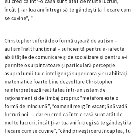
eu cred că într-o casă sunt atât de multe lucruri,
încât ţi-ar lua ani întregi să te gândeşti la fiecare cum
se cuvine”,
Christopher suferă de o formă uşoară de autism –
autism înalt funcţional – suficientă pentru a-i afecta
abilităţile de comunicare şi de socializare şi pentru a-i
permite o surpinzătoare şi particulară percepţie
asupra lumii. Cu o inteligenţă superioară şi cu abilităţi
matematice foarte bine dezvoltare Christopher
reinterpretează realitatea într-un sistem de
raţionament şi de limbaj propriu: “metafora este o
formă de minciună”, “oamenii merg în vacanţă să vadă
lucruri noi…, dar eu cred că într-o casă sunt atât de
multe lucruri, încât ţi-ar lua ani întregi să te gândeşti la
fiecare cum se cuvine”, “când priveşti cerul noaptea, tu