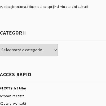
Publicație culturală finanțată cu sprijinul Ministerului Culturii
CATEGORII
Categorii
ACCES RAPID
#15577 (fără titlu)
Articole recente
Căutare avansată