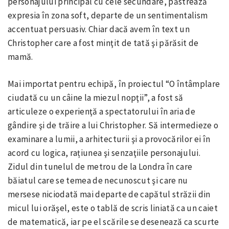
personajului principal cu cele secundare, păstrează
expresia în zona soft, departe de un sentimentalism
accentuat persuasiv. Chiar dacă avem în text un
Christopher care a fost minţit de tată şi părăsit de
mamă.
Mai importat pentru echipă, în proiectul “O întâmplare
ciudată cu un câine la miezul nopţii”, a fost să
articuleze o experienţă a spectatorului în aria de
gândire şi de trăire a lui Christopher. Să intermedieze o
examinare a lumii, a arhitecturii şi a provocărilor ei în
acord cu logica, rațiunea şi senzaţiile personajului.
Zidul din tunelul de metrou de la Londra în care
băiatul care se temea de necunoscut şi care nu
mersese niciodată mai departe de capătul străzii din
micul lui orăşel, este o tablă de scris liniată ca un caiet
de matematică, iar pe el scările se desenează ca scurte